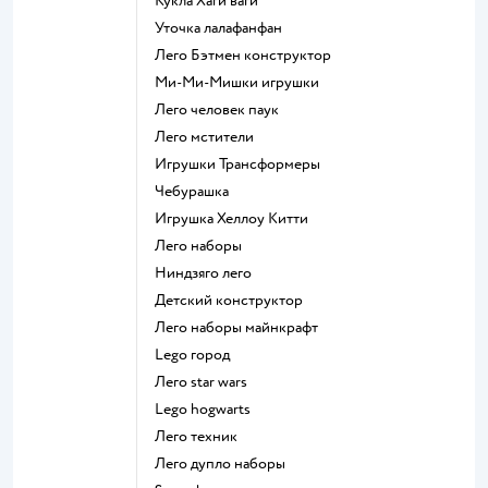
Кукла Хаги ваги
Уточка лалафанфан
Лего Бэтмен конструктор
Ми-Ми-Мишки игрушки
Лего человек паук
Лего мстители
Игрушки Трансформеры
Чебурашка
Игрушка Хеллоу Китти
Лего наборы
Ниндзяго лего
Детский конструктор
Лего наборы майнкрафт
Lego город
Лего star wars
Lego hogwarts
Лего техник
Лего дупло наборы