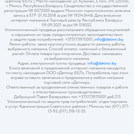
«Детмир БЕЛ» ). Место нахождения: ул. Кульман, 3, пом. 319, 220100,
г. Минск, Республика Беларусь. Свидетельство о государственной
регистрации № 0072500 выдано Минским горисполкомом, внесена
запись в ЕГР 01.10.2018 за рег.№ 193143448. Дата внесения
интернет-магазина в Торговый реестр Республики Беларусь:
09.09.2021 за рег.№ 518552.
Уполномоченный продавца рассматривать обращения покупателей
о нарушении их прав, предусмотренных законодательством
о защите прав потребителей: +375173970001,
info@detmir.by
.
Режим работы: заказ круглосуточно, выдача по режиму работы
выбранного магазина. Способ оплаты: наличный и безналичный
расчёт. Оплата товара при получении. Доставка: самовывоз
из выбранного магазина.
Адрес электронной почты продавца:
info@detmir.by
Книга замечаний и предложений интернет-магазина находится
по месту нахождения ООО «Детмир БЕЛ». Потребитель при этом
вправе оставить замечания и предложения в любом магазине
торговой сети «Детмир».
Ответственный за продвижение отечественных товаров и работе
с отечественными производителями
Добрицкий Павел Валерьевич тел. +375173970001 доб.213
Уполномоченный по защите прав потребителей: отдел торговли
и услуг Администрация Советского района г. Минска, тел. (017) 377-
13-93, (017) 318-13-33.