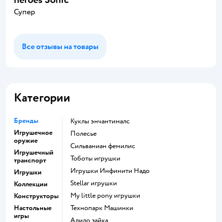
Супер
Все отзывы на товары
Категории
Бренды
Куклы энчантималс
Игрушечное
Полесье
оружие
Сильваниан фемилис
Игрушечный
Тоботы игрушки
транспорт
Игрушки Инфинити Надо
Игрушки
Stellar игрушки
Коллекции
my little pony игрушки
Конструкторы
Настольные
Технопарк Машинки
игры
Алило зайка