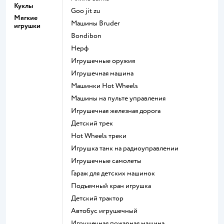
Куклы
Goo jit zu
Мягкие
Машины Bruder
игрушки
Bondibon
Нерф
Игрушечные оружия
Игрушечная машина
Машинки Hot Wheels
Машины на пульте управления
Игрушечная железная дорога
Детский трек
Hot Wheels треки
Игрушка танк на радиоуправлении
Игрушечные самолеты
Гараж для детских машинок
Подъемный кран игрушка
Детский трактор
Автобус игрушечный
Игрушечная пожарная машина