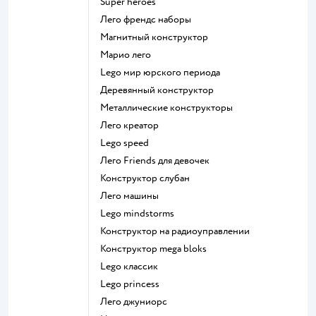
Super heroes
Лего френдс наборы
Магнитный конструктор
Марио лего
Lego мир юрского периода
Деревянный конструктор
Металлические конструкторы
Лего креатор
Lego speed
Лего Friends для девочек
Конструктор слубан
Лего машины
Lego mindstorms
Конструктор на радиоуправлении
Конструктор mega bloks
Lego классик
Lego princess
Лего джуниорс