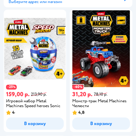
Выберите адрес или магазин
Способ получения
25
60
−
%
−
%
159,00 р.
31,20 р.
213,90 р.
78,10 р.
Игровой набор Metal
Монстр-трак Metal Machines
Machines Speed heroes Sonic
Челюсти
4
4,8
В корзину
В корзину