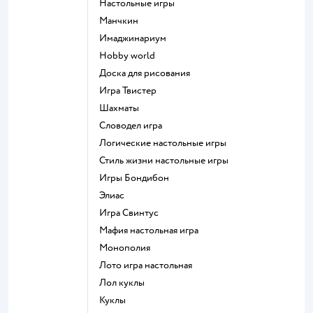
Настольные игры
Манчкин
Имаджинариум
Hobby world
Доска для рисования
Игра Твистер
Шахматы
Словодел игра
Логические настольные игры
Стиль жизни настольные игры
Игры Бондибон
Элиас
Игра Свинтус
Мафия настольная игра
Монополия
Лото игра настольная
Лол куклы
Куклы