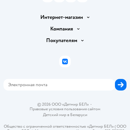
Интернет-магазин
Доставка и оплата
Компания
Обмен и возврат товара
Вакансии
Покупателям
Правила продажи
Подарочные карты
Политика конфиденциальности
Бонусные карты
Политика использования файлов cookie
ВКонтакте
Блог
Обратная связь
Магазины сети
Карта сайта
© 2026 ООО «Детмир БЕЛ»
•
Правовые условия пользования сайтом
Детский мир в
Беларуси
Общество с ограниченной ответственностью «Детмир БЕЛ» ( ООО