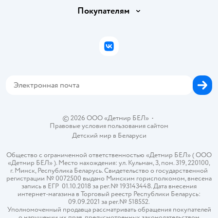
Обмен и возврат товара
Вакансии
Покупателям
Правила продажи
Подарочные карты
Политика конфиденциальности
Бонусные карты
Политика использования файлов cookie
ВКонтакте
Блог
Обратная связь
Магазины сети
Карта сайта
© 2026 ООО «Детмир БЕЛ»
•
Правовые условия пользования сайтом
Детский мир в
Беларуси
Общество с ограниченной ответственностью «Детмир БЕЛ» ( ООО
«Детмир БЕЛ» ). Место нахождения: ул. Кульман, 3, пом. 319, 220100,
г. Минск, Республика Беларусь. Свидетельство о государственной
регистрации № 0072500 выдано Минским горисполкомом, внесена
запись в ЕГР 01.10.2018 за рег.№ 193143448. Дата внесения
интернет-магазина в Торговый реестр Республики Беларусь:
09.09.2021 за рег.№ 518552.
Уполномоченный продавца рассматривать обращения покупателей
о нарушении их прав, предусмотренных законодательством