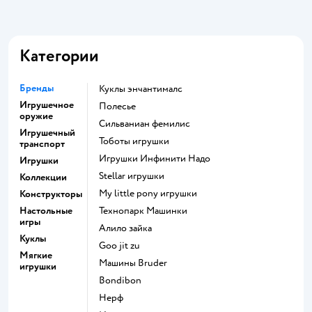
Категории
Бренды
Куклы энчантималс
Игрушечное
Полесье
оружие
Сильваниан фемилис
Игрушечный
Тоботы игрушки
транспорт
Игрушки Инфинити Надо
Игрушки
Stellar игрушки
Коллекции
my little pony игрушки
Конструкторы
Настольные
Технопарк Машинки
игры
Алило зайка
Куклы
Goo jit zu
Мягкие
Машины Bruder
игрушки
Bondibon
Нерф