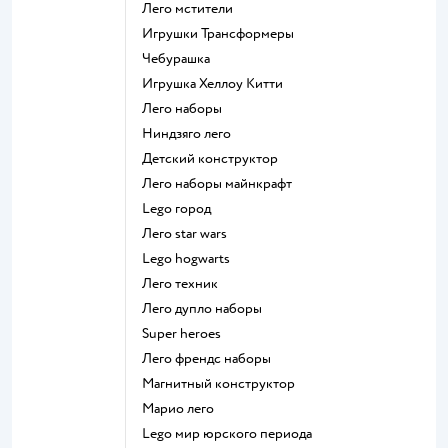
Лего мстители
Игрушки Трансформеры
Чебурашка
Игрушка Хеллоу Китти
Лего наборы
Ниндзяго лего
Детский конструктор
Лего наборы майнкрафт
Lego город
Лего star wars
Lego hogwarts
Лего техник
Лего дупло наборы
Super heroes
Лего френдс наборы
Магнитный конструктор
Марио лего
Lego мир юрского периода