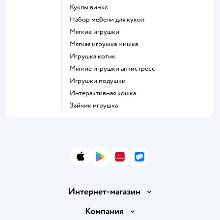
Куклы винкс
Набор мебели для кукол
Мягкие игрушки
Мягкая игрушка мишка
Игрушка котик
Мягкие игрушки антистресс
Игрушки подушки
Интерактивная кошка
Зайчик игрушка
App Store
Google Play
AppGallery
RuStore
Интернет-магазин
Доставка и оплата
Компания