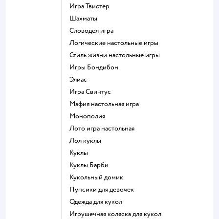
Игра Твистер
Шахматы
Словодел игра
Логические настольные игры
Стиль жизни настольные игры
Игры Бондибон
Элиас
Игра Свинтус
Мафия настольная игра
Монополия
Лото игра настольная
Лол куклы
Куклы
Куклы Барби
Кукольный домик
Пупсики для девочек
Одежда для кукол
Игрушечная коляска для кукол