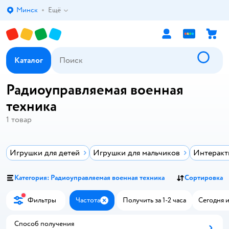
Минск
Ещё
Выбор адреса доставки.
Каталог
Радиоуправляемая военная
техника
1
товар
Игрушки для детей
Игрушки для мальчиков
Интеракт
Категория: Радиоуправляемая военная техника
Сортировка
Фильтры
Частота
Получить за 1-2 часа
Сегодня и
Закрыть
Способ получения