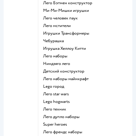
Лего Бэтмен конструктор
Ми-Ми-Мишки игрушки
Лего человек паук
Лего мстители
Игрушки Трансформеры
Чебурашка
Игрушка Хеллоу Китти
Лего наборы
Ниндзяго лего
Детский конструктор
Лего наборы майнкрафт
Lego город
Лего star wars
Lego hogwarts
Лего техник
Лего дупло наборы
Super heroes
Лего френдс наборы