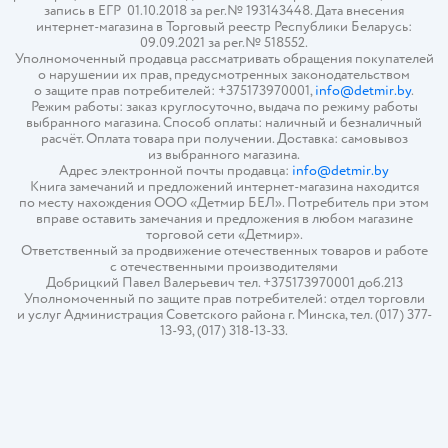
запись в ЕГР 01.10.2018 за рег.№ 193143448. Дата внесения
интернет-магазина в Торговый реестр Республики Беларусь:
09.09.2021 за рег.№ 518552.
Уполномоченный продавца рассматривать обращения покупателей
о нарушении их прав, предусмотренных законодательством
о защите прав потребителей: +375173970001,
info@detmir.by
.
Режим работы: заказ круглосуточно, выдача по режиму работы
выбранного магазина. Способ оплаты: наличный и безналичный
расчёт. Оплата товара при получении. Доставка: самовывоз
из выбранного магазина.
Адрес электронной почты продавца:
info@detmir.by
Книга замечаний и предложений интернет-магазина находится
по месту нахождения ООО «Детмир БЕЛ». Потребитель при этом
вправе оставить замечания и предложения в любом магазине
торговой сети «Детмир».
Ответственный за продвижение отечественных товаров и работе
с отечественными производителями
Добрицкий Павел Валерьевич тел. +375173970001 доб.213
Уполномоченный по защите прав потребителей: отдел торговли
и услуг Администрация Советского района г. Минска, тел. (017) 377-
13-93, (017) 318-13-33.