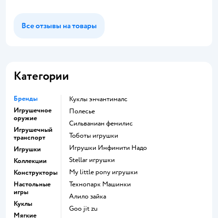
Все отзывы на товары
Категории
Бренды
Куклы энчантималс
Игрушечное
Полесье
оружие
Сильваниан фемилис
Игрушечный
Тоботы игрушки
транспорт
Игрушки Инфинити Надо
Игрушки
Stellar игрушки
Коллекции
my little pony игрушки
Конструкторы
Настольные
Технопарк Машинки
игры
Алило зайка
Куклы
Goo jit zu
Мягкие