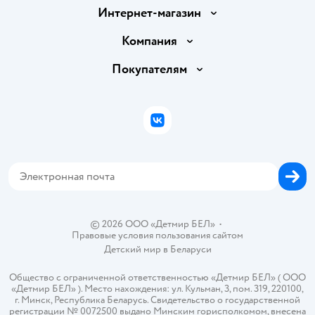
Интернет-магазин
Доставка и оплата
Компания
Обмен и возврат товара
Вакансии
Покупателям
Правила продажи
Подарочные карты
Политика конфиденциальности
Бонусные карты
Политика использования файлов cookie
ВКонтакте
Блог
Обратная связь
Магазины сети
Карта сайта
© 2026 ООО «Детмир БЕЛ»
•
Правовые условия пользования сайтом
Детский мир в
Беларуси
Общество с ограниченной ответственностью «Детмир БЕЛ» ( ООО
«Детмир БЕЛ» ). Место нахождения: ул. Кульман, 3, пом. 319, 220100,
г. Минск, Республика Беларусь. Свидетельство о государственной
регистрации № 0072500 выдано Минским горисполкомом, внесена