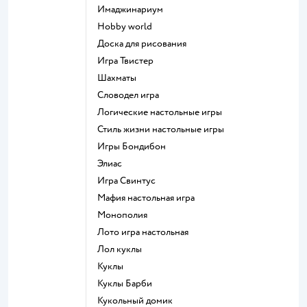
Имаджинариум
Hobby world
Доска для рисования
Игра Твистер
Шахматы
Словодел игра
Логические настольные игры
Стиль жизни настольные игры
Игры Бондибон
Элиас
Игра Свинтус
Мафия настольная игра
Монополия
Лото игра настольная
Лол куклы
Куклы
Куклы Барби
Кукольный домик