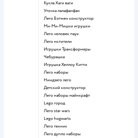
Кукла Хаги ваги
Уточка лалафанфан
Лего Бэтмен конструктор
Ми-Ми-Мишки игрушки
Лего человек паук
Лего мстители
Игрушки Трансформеры
Чебурашка
Игрушка Хеллоу Китти
Лего наборы
Ниндзяго лего
Детский конструктор
Лего наборы майнкрафт
Lego город
Лего star wars
Lego hogwarts
Лего техник
Лего дупло наборы