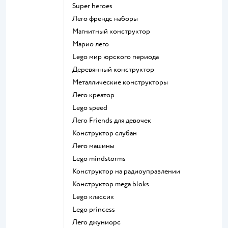
Super heroes
Лего френдс наборы
Магнитный конструктор
Марио лего
Lego мир юрского периода
Деревянный конструктор
Металлические конструкторы
Лего креатор
Lego speed
Лего Friends для девочек
Конструктор слубан
Лего машины
Lego mindstorms
Конструктор на радиоуправлении
Конструктор mega bloks
Lego классик
Lego princess
Лего джуниорс