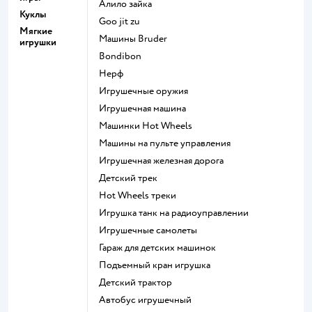
Алило зайка
Куклы
Goo jit zu
Мягкие
Машины Bruder
игрушки
Bondibon
Нерф
Игрушечные оружия
Игрушечная машина
Машинки Hot Wheels
Машины на пульте управления
Игрушечная железная дорога
Детский трек
Hot Wheels треки
Игрушка танк на радиоуправлении
Игрушечные самолеты
Гараж для детских машинок
Подъемный кран игрушка
Детский трактор
Автобус игрушечный