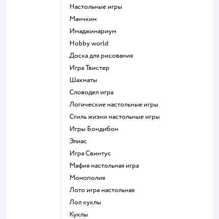
Настольные игры
Манчкин
Имаджинариум
Hobby world
Доска для рисования
Игра Твистер
Шахматы
Словодел игра
Логические настольные игры
Стиль жизни настольные игры
Игры Бондибон
Элиас
Игра Свинтус
Мафия настольная игра
Монополия
Лото игра настольная
Лол куклы
Куклы