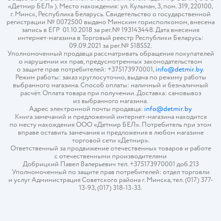
«Детмир БЕЛ» ). Место нахождения: ул. Кульман, 3, пом. 319, 220100,
г. Минск, Республика Беларусь. Свидетельство о государственной
регистрации № 0072500 выдано Минским горисполкомом, внесена
запись в ЕГР 01.10.2018 за рег.№ 193143448. Дата внесения
интернет-магазина в Торговый реестр Республики Беларусь:
09.09.2021 за рег.№ 518552.
Уполномоченный продавца рассматривать обращения покупателей
о нарушении их прав, предусмотренных законодательством
о защите прав потребителей: +375173970001,
info@detmir.by
.
Режим работы: заказ круглосуточно, выдача по режиму работы
выбранного магазина. Способ оплаты: наличный и безналичный
расчёт. Оплата товара при получении. Доставка: самовывоз
из выбранного магазина.
Адрес электронной почты продавца:
info@detmir.by
Книга замечаний и предложений интернет-магазина находится
по месту нахождения ООО «Детмир БЕЛ». Потребитель при этом
вправе оставить замечания и предложения в любом магазине
торговой сети «Детмир».
Ответственный за продвижение отечественных товаров и работе
с отечественными производителями
Добрицкий Павел Валерьевич тел. +375173970001 доб.213
Уполномоченный по защите прав потребителей: отдел торговли
и услуг Администрация Советского района г. Минска, тел. (017) 377-
13-93, (017) 318-13-33.