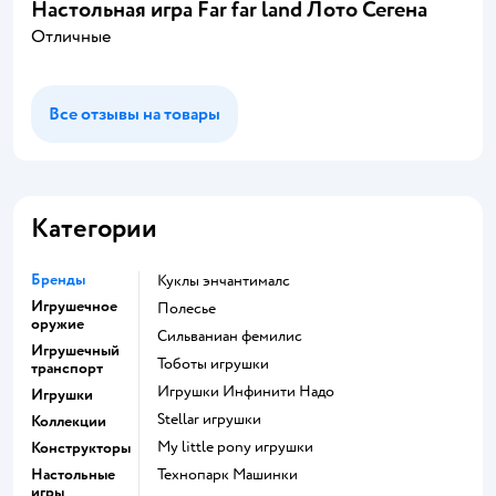
Настольная игра Far far land Лото Сегена
Отличные
Все отзывы на товары
Категории
Бренды
Куклы энчантималс
Игрушечное
Полесье
оружие
Сильваниан фемилис
Игрушечный
Тоботы игрушки
транспорт
Игрушки Инфинити Надо
Игрушки
Stellar игрушки
Коллекции
my little pony игрушки
Конструкторы
Настольные
Технопарк Машинки
игры