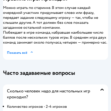
Можно играть по старинке. В этом случае каждый
очередной участник придумывает слово или фразу,
передает задание следующему игроку — так, чтобы не
слышали другие. А тот должен без слов показать
загаданное остальной компании.
Побеждает в игре команда, набравшая наибольшее число
баллов после нескольких туров игры. В среднем игра двух
команд занимает около получаса, четырех — примерно час.
Показать всё
Часто задаваемые вопросы
Сколько человек надо для настольных игр
крокодил?
Количество игроков - 2-4 игроков