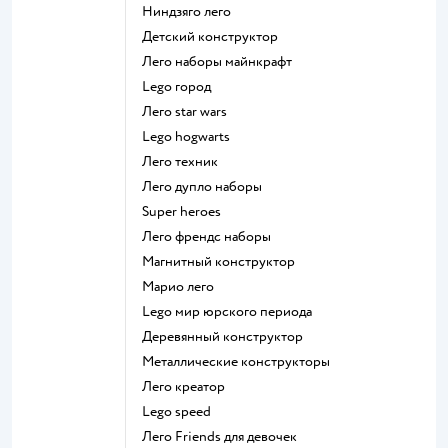
Ниндзяго лего
Детский конструктор
Лего наборы майнкрафт
Lego город
Лего star wars
Lego hogwarts
Лего техник
Лего дупло наборы
Super heroes
Лего френдс наборы
Магнитный конструктор
Марио лего
Lego мир юрского периода
Деревянный конструктор
Металлические конструкторы
Лего креатор
Lego speed
Лего Friends для девочек