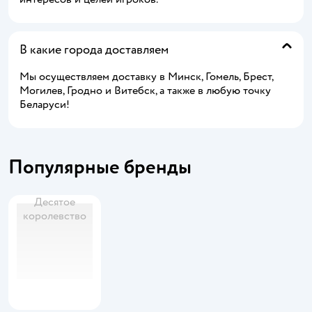
В какие города доставляем
Мы осуществляем доставку в Минск, Гомель, Брест,
Могилев, Гродно и Витебск, а также в любую точку
Беларуси!
Популярные бренды
Десятое
королевство