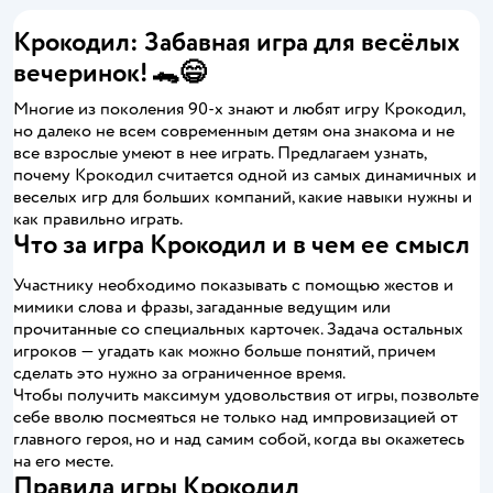
Крокодил: Забавная игра для весёлых
вечеринок! 🐊😄
Многие из поколения 90-х знают и любят игру Крокодил,
но далеко не всем современным детям она знакома и не
все взрослые умеют в нее играть. Предлагаем узнать,
почему Крокодил считается одной из самых динамичных и
веселых игр для больших компаний, какие навыки нужны и
как правильно играть.
Что за игра Крокодил и в чем ее смысл
Участнику необходимо показывать с помощью жестов и
мимики слова и фразы, загаданные ведущим или
прочитанные со специальных карточек. Задача остальных
игроков — угадать как можно больше понятий, причем
сделать это нужно за ограниченное время.
Чтобы получить максимум удовольствия от игры, позвольте
себе вволю посмеяться не только над импровизацией от
главного героя, но и над самим собой, когда вы окажетесь
на его месте.
Правила игры Крокодил