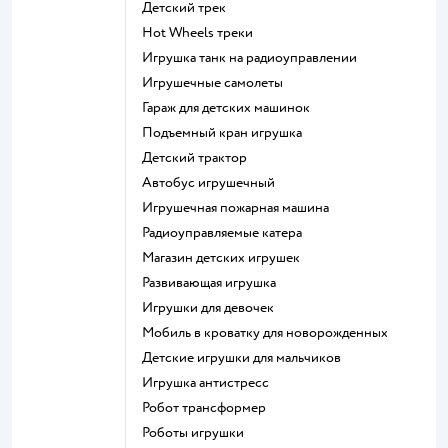
Детский трек
Hot Wheels треки
Игрушка танк на радиоуправлении
Игрушечные самолеты
Гараж для детских машинок
Подъемный кран игрушка
Детский трактор
Автобус игрушечный
Игрушечная пожарная машина
Радиоуправляемые катера
Магазин детских игрушек
Развивающая игрушка
Игрушки для девочек
Мобиль в кроватку для новорожденных
Детские игрушки для мальчиков
Игрушка антистресс
Робот трансформер
Роботы игрушки