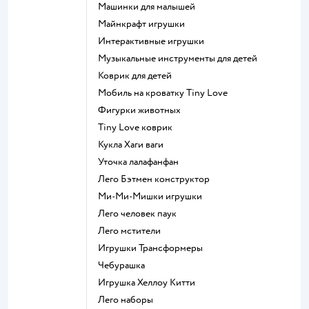
Машинки для малышей
Майнкрафт игрушки
Интерактивные игрушки
Музыкальные инструменты для детей
Коврик для детей
Мобиль на кроватку Tiny Love
Фигурки животных
Tiny Love коврик
Кукла Хаги ваги
Уточка лалафанфан
Лего Бэтмен конструктор
Ми-Ми-Мишки игрушки
Лего человек паук
Лего мстители
Игрушки Трансформеры
Чебурашка
Игрушка Хеллоу Китти
Лего наборы