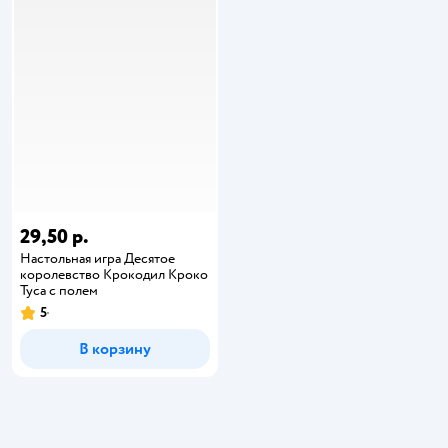
29,50 р.
Настольная игра Десятое
королевство Крокодил Кроко
Туса с полем
5
В корзину