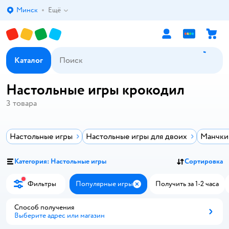
Минск
Ещё
Выбор адреса доставки.
Каталог
Настольные игры крокодил
3
товара
Настольные игры
Настольные игры для двоих
Манчкин
Категория: Настольные игры
Сортировка
Фильтры
Популярные игры
Получить за 1-2 часа
Закрыть
Способ получения
Выберите адрес или магазин
Способ получения