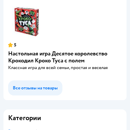
5
Настольная игра Десятое королевство
Крокодил Кроко Туса с полем
Классная игра для всей семьи, простая и веселая
Все отзывы на товары
Категории