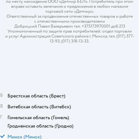
по месту нахождения ООО «Детмир БЕЛ». Потребитель при этом
вправе оставить замечания и предложения в любом магазине
торговой сети «Детмир».
Ответственный за продвижение отечественных товаров и работе
с отечественными производителями
Добрицкий Павел Валерьевич тел. +375173970001 доб.213
Уполномоченный по защите прав потребителей: отдел торговли
и услуг Администрация Советского района г. Минска, тел. (017) 377-
13-93, (017) 318-13-33.
Б
Брестская область
(Брест)
В
Витебская область
(Витебск)
Г
Гомельская область
(Гомель)
Гродненская область
(Гродно)
М
Минск
(Минск)