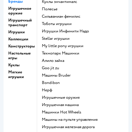
Бренды
Куклы энчантималс
Игрушечное
Полесье
оружие
Сильваниан фемилис
Игрушечный
Тоботы игрушки
транспорт
Игрушки Инфинити Надо
Игрушки
Stellar игрушки
Коллекции
my little pony игрушки
Конструкторы
Настольные
Технопарк Машинки
игры
Алило зайка
Куклы
Goo jit zu
Мягкие
Машины Bruder
игрушки
Bondibon
Нерф
Игрушечные оружия
Игрушечная машина
Машинки Hot Wheels
Машины на пульте управления
Игрушечная железная дорога