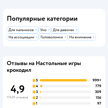
Популярные категории
Для мальчиков
Уно
Для девочек
На ассоциации
Головоломки
На внимание
Отзывы на Настольные игры
крокодил
5
999+
4,9
4
779
3
309
17429 отзывов
2
156
1
97