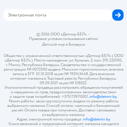
Магазины сети
Карта сайта
© 2026 ООО «Детмир БЕЛ»
•
Правовые условия пользования сайтом
Детский мир в
Беларуси
Общество с ограниченной ответственностью «Детмир БЕЛ» ( ООО
«Детмир БЕЛ» ). Место нахождения: ул. Кульман, 3, пом. 319, 220100,
г. Минск, Республика Беларусь. Свидетельство о государственной
регистрации № 0072500 выдано Минским горисполкомом, внесена
запись в ЕГР 01.10.2018 за рег.№ 193143448. Дата внесения
интернет-магазина в Торговый реестр Республики Беларусь:
09.09.2021 за рег.№ 518552.
Уполномоченный продавца рассматривать обращения покупателей
о нарушении их прав, предусмотренных законодательством
о защите прав потребителей: +375173970001,
info@detmir.by
.
Режим работы: заказ круглосуточно, выдача по режиму работы
выбранного магазина. Способ оплаты: наличный и безналичный
расчёт. Оплата товара при получении. Доставка: самовывоз
из выбранного магазина.
Адрес электронной почты продавца:
info@detmir.by
Книга замечаний и предложений интернет-магазина находится