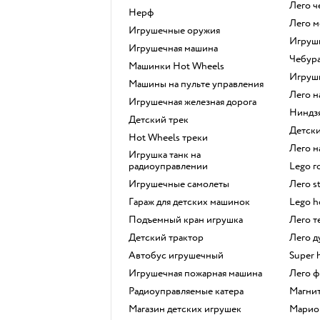
Лего 
Нерф
Лего 
Игрушечные оружия
Игру
Игрушечная машина
Чебур
Машинки Hot Wheels
Игру
Машины на пульте управления
Лего 
Игрушечная железная дорога
Ниндз
Детский трек
Детс
Hot Wheels треки
Лего
Игрушка танк на
радиоуправлении
Lego 
Игрушечные самолеты
Лего s
Гараж для детских машинок
Lego 
Подъемный кран игрушка
Лего 
Детский трактор
Лего 
Автобус игрушечный
Super 
Игрушечная пожарная машина
Лего
Радиоуправляемые катера
Магн
Магазин детских игрушек
Марио