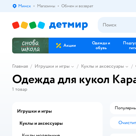
Минск
Магазины
Обмен и возврат
Выбор адреса доставки.
Одежда и
Подгу
Акции
обувь
гиг
Главная
Игрушки и игры
Куклы и аксессуары
Одежда для кукол Кар
1
товар
Популярн
Игрушки и игры
Очистит
Куклы и аксессуары
Куклы модельные