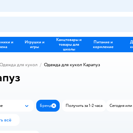
Канцтовары и
зники и
Игрушки и
Питание и
Д
товары для
иена
игры
кормление
к
школы
Одежда для кукол
Одежда для кукол Карапуз
апуз
ые
Бренд
Получить за 1-2 часа
Сегодня или 
Популярные
Закрыть
ь всё