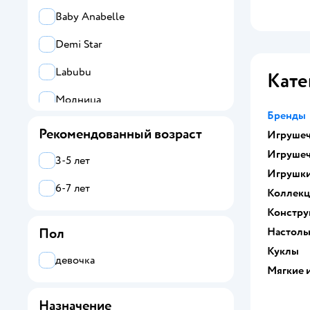
Baby Anabelle
Demi Star
Labubu
Кате
Модница
Бренды
Рекомендованный возраст
Игрушеч
Игрушеч
3-5 лет
Игрушк
6-7 лет
Коллек
Констру
Настоль
Пол
Куклы
девочка
Мягкие 
Назначение