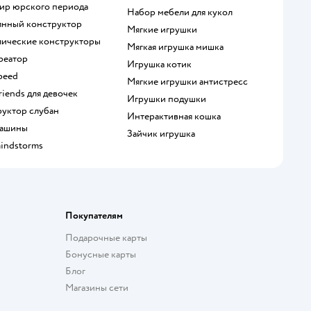
мир юрского периода
Набор мебели для кукол
вянный конструктор
Мягкие игрушки
ллические конструкторы
Мягкая игрушка мишка
креатор
Игрушка котик
speed
Мягкие игрушки антистресс
Friends для девочек
Игрушки подушки
руктор слубан
Интерактивная кошка
 машины
Зайчик игрушка
mindstorms
Покупателям
Подарочные карты
Бонусные карты
Блог
Магазины сети