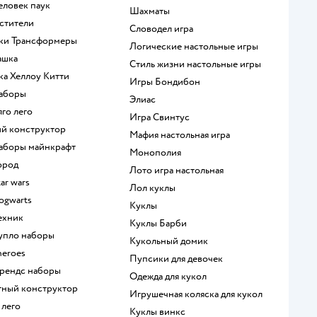
человек паук
Шахматы
мстители
Словодел игра
шки Трансформеры
Логические настольные игры
ашка
Стиль жизни настольные игры
шка Хеллоу Китти
Игры Бондибон
наборы
Элиас
яго лего
Игра Свинтус
кий конструктор
Мафия настольная игра
 наборы майнкрафт
Монополия
город
Лото игра настольная
tar wars
Лол куклы
hogwarts
Куклы
техник
Куклы Барби
дупло наборы
Кукольный домик
heroes
Пупсики для девочек
 френдс наборы
Одежда для кукол
итный конструктор
Игрушечная коляска для кукол
 лего
Куклы винкс