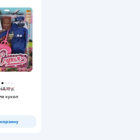
48,10 р.
ля кукол
 корзину