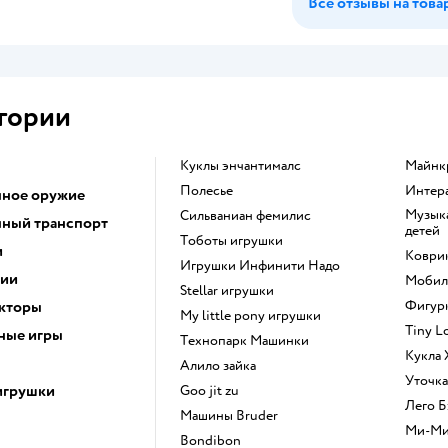
Все отзывы на това
гории
Куклы энчантималс
Майн
Полесье
Инте
ное оружие
Музыкальные инструменты для
Сильваниан фемилис
ный транспорт
детей
Тоботы игрушки
и
Коври
Игрушки Инфинити Надо
ции
Моби
Stellar игрушки
кторы
Фигу
my little pony игрушки
Tiny 
ные игры
Технопарк Машинки
Кукла
Алило зайка
Уточк
игрушки
Goo jit zu
Лего
Машины Bruder
Ми-М
Bondibon