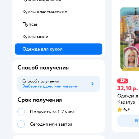
Куклы классические
Пупсы
Куклы мини
Одежда для кукол
Способ получения
33
Способ получения
−
%
Выберите адрес или магазин
Способ получения
32,10 р.
Одежда д
Срок получения
Карапуз
4,7
Получить за 1-2 часа
В
Сегодня или завтра