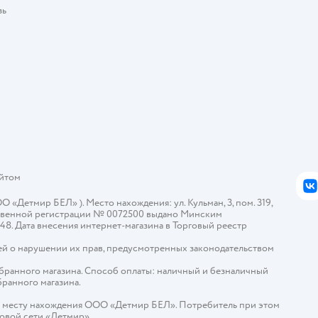
зь
айтом
В
Детмир БЕЛ» ). Место нахождения: ул. Кульман, 3, пом. 319,
арственной регистрации № 0072500 выдано Минским
448. Дата внесения интернет-магазина в Торговый реестр
й о нарушении их прав, предусмотренных законодательством
ыбранного магазина. Способ оплаты: наличный и безналичный
бранного магазина.
о месту нахождения ООО «Детмир БЕЛ». Потребитель при этом
говой сети «Детмир».