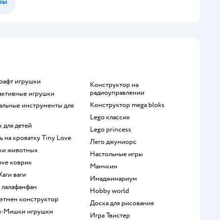
ры
крафт игрушки
Конструктор на
радиоуправлении
рактивные игрушки
Конструктор mega bloks
Lego классик
к для детей
Lego princess
ль на кроватку Tiny Love
Лего джуниорс
рки животных
Настольные игры
Love коврик
Манчкин
 Хаги ваги
Имаджинариум
а лалафанфан
Hobby world
 Бэтмен конструктор
Доска для рисования
и-Мишки игрушки
Игра Твистер