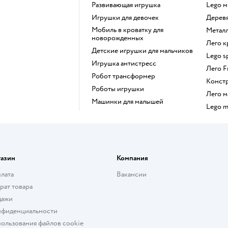
Развивающая игрушка
Lego 
Игрушки для девочек
Дере
Мобиль в кроватку для
Мета
новорожденных
Лего 
Детские игрушки для мальчиков
Lego 
Игрушка антистресс
Лего 
Робот трансформер
Конст
Роботы игрушки
Лего
Машинки для малышей
Lego 
газин
Компания
плата
Вакансии
рат товара
дажи
нфиденциальности
ользования файлов cookie