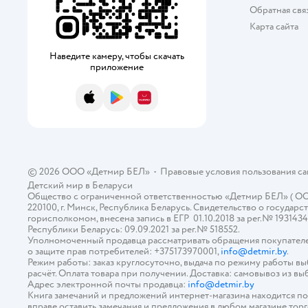
Обратная свя
Карта сайта
Наведите камеру, чтобы скачать
приложение
App Store
Google Play
AppGallery
© 2026 ООО «Детмир БЕЛ»
•
Правовые условия пользования с
Детский мир в
Беларуси
Общество с ограниченной ответственностью «Детмир БЕЛ» ( ООО «
220100, г. Минск, Республика Беларусь. Свидетельство о госуд
горисполкомом, внесена запись в ЕГР 01.10.2018 за рег.№ 193143
Республики Беларусь: 09.09.2021 за рег.№ 518552.
Уполномоченный продавца рассматривать обращения покупателе
о защите прав потребителей: +375173970001,
info@detmir.by
.
Режим работы: заказ круглосуточно, выдача по режиму работы в
расчёт. Оплата товара при получении. Доставка: самовывоз из вы
Адрес электронной почты продавца:
info@detmir.by
Книга замечаний и предложений интернет-магазина находится п
вправе оставить замечания и предложения в любом магазине тор