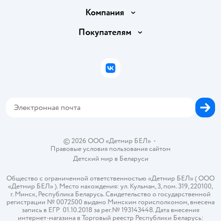
Доставка и оплата
Компания
Обмен и возврат товара
Вакансии
Покупателям
Правила продажи
Подарочные карты
Политика конфиденциальности
Бонусные карты
Политика использования файлов cookie
ВКонтакте
Блог
Обратная связь
Магазины сети
Карта сайта
© 2026 ООО «Детмир БЕЛ»
•
Правовые условия пользования сайтом
Детский мир в
Беларуси
Общество с ограниченной ответственностью «Детмир БЕЛ» ( ООО
«Детмир БЕЛ» ). Место нахождения: ул. Кульман, 3, пом. 319, 220100,
г. Минск, Республика Беларусь. Свидетельство о государственной
регистрации № 0072500 выдано Минским горисполкомом, внесена
запись в ЕГР 01.10.2018 за рег.№ 193143448. Дата внесения
интернет-магазина в Торговый реестр Республики Беларусь: