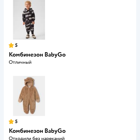
5
Комбинезон BabyGо
Отличный
5
Комбинезон BabyGо
Отходили без нареканий