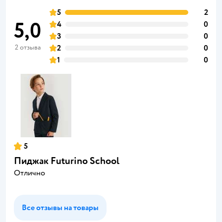
5
2
5,0
4
0
3
0
2 отзыва
2
0
1
0
5
Пиджак Futurino School
Отлично
Все отзывы на товары