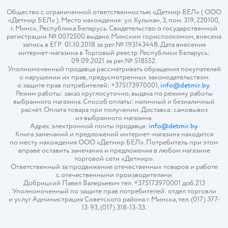
Общество с ограниченной ответственностью «Детмир БЕЛ» ( ООО
«Детмир БЕЛ» ). Место нахождения: ул. Кульман, 3, пом. 319, 220100,
г. Минск, Республика Беларусь. Свидетельство о государственной
регистрации № 0072500 выдано Минским горисполкомом, внесена
запись в ЕГР 01.10.2018 за рег.№ 193143448. Дата внесения
интернет-магазина в Торговый реестр Республики Беларусь:
09.09.2021 за рег.№ 518552.
Уполномоченный продавца рассматривать обращения покупателей
о нарушении их прав, предусмотренных законодательством
о защите прав потребителей: +375173970001,
info@detmir.by
.
Режим работы: заказ круглосуточно, выдача по режиму работы
выбранного магазина. Способ оплаты: наличный и безналичный
расчёт. Оплата товара при получении. Доставка: самовывоз
из выбранного магазина.
Адрес электронной почты продавца:
info@detmir.by
Книга замечаний и предложений интернет-магазина находится
по месту нахождения ООО «Детмир БЕЛ». Потребитель при этом
вправе оставить замечания и предложения в любом магазине
торговой сети «Детмир».
Ответственный за продвижение отечественных товаров и работе
с отечественными производителями
Добрицкий Павел Валерьевич тел. +375173970001 доб.213
Уполномоченный по защите прав потребителей: отдел торговли
и услуг Администрация Советского района г. Минска, тел. (017) 377-
13-93, (017) 318-13-33.