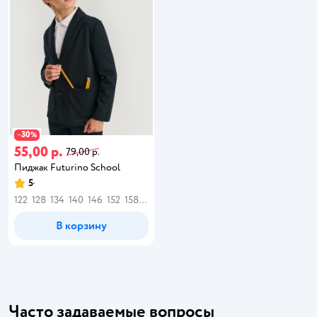
30
−
%
55,00 р.
79,00 р.
Пиджак Futurino School
5
122
128
134
140
146
152
158
164
В корзину
Часто задаваемые вопросы