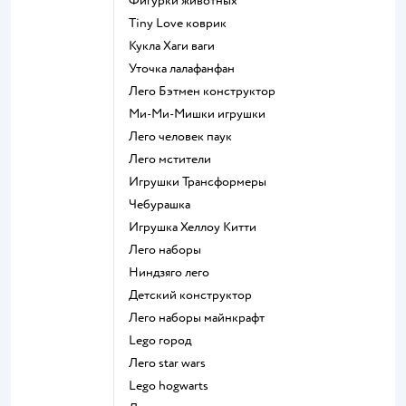
Фигурки животных
Tiny Love коврик
Кукла Хаги ваги
Уточка лалафанфан
Лего Бэтмен конструктор
Ми-Ми-Мишки игрушки
Лего человек паук
Лего мстители
Игрушки Трансформеры
Чебурашка
Игрушка Хеллоу Китти
Лего наборы
Ниндзяго лего
Детский конструктор
Лего наборы майнкрафт
Lego город
Лего star wars
Lego hogwarts