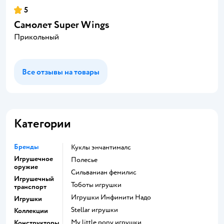
5
Самолет Super Wings
Прикольный
Все отзывы на товары
Категории
Бренды
Куклы энчантималс
Игрушечное
Полесье
оружие
Сильваниан фемилис
Игрушечный
Тоботы игрушки
транспорт
Игрушки Инфинити Надо
Игрушки
Stellar игрушки
Коллекции
my little pony игрушки
Конструкторы