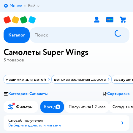
Минск
Ещё
Выбор адреса доставки.
Каталог
Самолеты Super Wings
5
товаров
машинки для детей
детская железная дорога
воздушны
Категория: Самолеты
Сортировка
Фильтры
Бренд
Получить за 1-2 часа
Сегодня ил
Закрыть
Способ получения
Выберите адрес или магазин
Способ получения