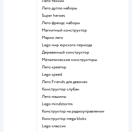
Лего техник
Лего дупло наборы
Super heroes
Лего френдс наборы
Магнитный конструктор
Марио лего
Lego мир юрского периода
Деревянный конструктор
Металлические конструкторы
Лего креатор
Lego speed
Лего Friends для девочек
Конструктор слубан
Лего машины
Lego mindstorms
Конструктор на радиоуправлении
Конструктор mega bloks
Lego классик