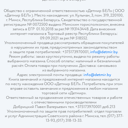
Общество с ограниченной ответственностью «Детмир БЕЛ» ( ООО
«Детмир БЕЛ» ). Место нахождения: ул. Кульман, 3, пом. 319, 220100,
г. Минск, Республика Беларусь. Свидетельство о государственной
регистрации № 0072500 выдано Минским горисполкомом, внесена
запись в ЕГР 01.10.2018 за рег.№ 193143448. Дата внесения
интернет-магазина в Торговый реестр Республики Беларусь:
09.09.2021 за рег.№ 518552.
Уполномоченный продавца рассматривать обращения покупателей
о нарушении их прав, предусмотренных законодательством
о защите прав потребителей: +375173970001,
info@detmir.by
.
Режим работы: заказ круглосуточно, выдача по режиму работы
выбранного магазина. Способ оплаты: наличный и безналичный
расчёт. Оплата товара при получении. Доставка: самовывоз
из выбранного магазина.
Адрес электронной почты продавца:
info@detmir.by
Книга замечаний и предложений интернет-магазина находится
по месту нахождения ООО «Детмир БЕЛ». Потребитель при этом
вправе оставить замечания и предложения в любом магазине
торговой сети «Детмир».
Ответственный за продвижение отечественных товаров и работе
с отечественными производителями
Добрицкий Павел Валерьевич тел. +375173970001 доб.213
Уполномоченный по защите прав потребителей: отдел торговли
и услуг Администрация Советского района г. Минска, тел. (017) 377-
13-93, (017) 318-13-33.