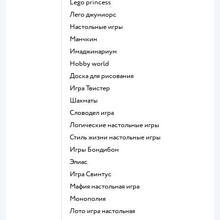
Lego princess
Лего джуниорс
Настольные игры
Манчкин
Имаджинариум
Hobby world
Доска для рисования
Игра Твистер
Шахматы
Словодел игра
Логические настольные игры
Стиль жизни настольные игры
Игры Бондибон
Элиас
Игра Свинтус
Мафия настольная игра
Монополия
Лото игра настольная