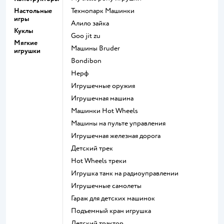
Настольные
Технопарк Машинки
игры
Алило зайка
Куклы
Goo jit zu
Мягкие
Машины Bruder
игрушки
Bondibon
Нерф
Игрушечные оружия
Игрушечная машина
Машинки Hot Wheels
Машины на пульте управления
Игрушечная железная дорога
Детский трек
Hot Wheels треки
Игрушка танк на радиоуправлении
Игрушечные самолеты
Гараж для детских машинок
Подъемный кран игрушка
Детский трактор