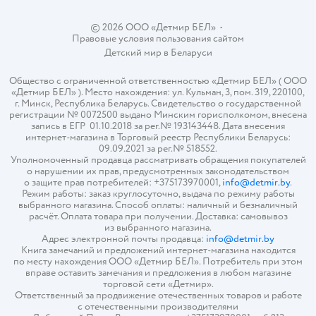
© 2026 ООО «Детмир БЕЛ»
•
Правовые условия пользования сайтом
Детский мир в
Беларуси
Общество с ограниченной ответственностью «Детмир БЕЛ» ( ООО
«Детмир БЕЛ» ). Место нахождения: ул. Кульман, 3, пом. 319, 220100,
г. Минск, Республика Беларусь. Свидетельство о государственной
регистрации № 0072500 выдано Минским горисполкомом, внесена
запись в ЕГР 01.10.2018 за рег.№ 193143448. Дата внесения
интернет-магазина в Торговый реестр Республики Беларусь:
09.09.2021 за рег.№ 518552.
Уполномоченный продавца рассматривать обращения покупателей
о нарушении их прав, предусмотренных законодательством
о защите прав потребителей: +375173970001,
info@detmir.by
.
Режим работы: заказ круглосуточно, выдача по режиму работы
выбранного магазина. Способ оплаты: наличный и безналичный
расчёт. Оплата товара при получении. Доставка: самовывоз
из выбранного магазина.
Адрес электронной почты продавца:
info@detmir.by
Книга замечаний и предложений интернет-магазина находится
по месту нахождения ООО «Детмир БЕЛ». Потребитель при этом
вправе оставить замечания и предложения в любом магазине
торговой сети «Детмир».
Ответственный за продвижение отечественных товаров и работе
с отечественными производителями