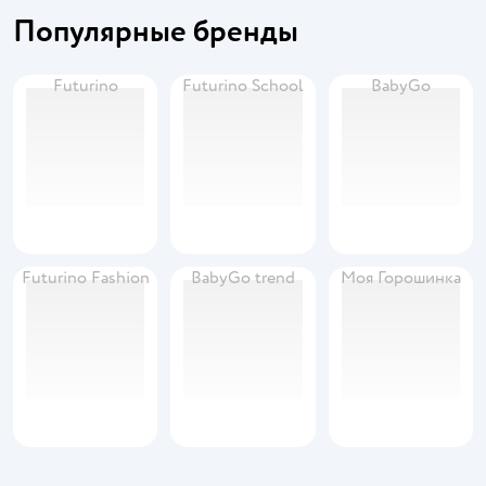
Популярные бренды
Futurino
Futurino School
BabyGo
Futurino Fashion
BabyGo trend
Моя Горошинка