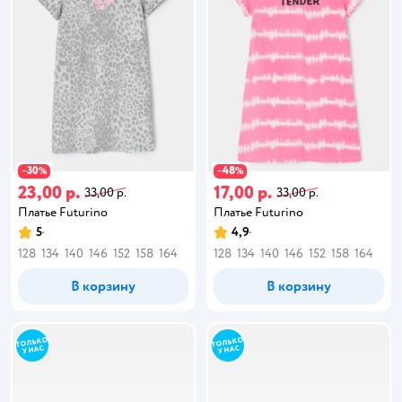
30
48
−
%
−
%
23,00 р.
17,00 р.
33,00 р.
33,00 р.
Платье Futurino
Платье Futurino
5
4,9
128
134
140
146
152
158
164
128
134
140
146
152
158
164
В корзину
В корзину