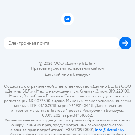
Правила продажи
Подарочные карты
Политика конфиденциальности
Бонусные карты
Политика использования файлов cookie
ВКонтакте
Блог
Обратная связь
Магазины сети
Карта сайта
© 2026 ООО «Детмир БЕЛ»
•
Правовые условия пользования сайтом
Детский мир в
Беларуси
Общество с ограниченной ответственностью «Детмир БЕЛ» ( ООО
«Детмир БЕЛ» ). Место нахождения: ул. Кульман, 3, пом. 319, 220100,
г. Минск, Республика Беларусь. Свидетельство о государственной
регистрации № 0072500 выдано Минским горисполкомом, внесена
запись в ЕГР 01.10.2018 за рег.№ 193143448. Дата внесения
интернет-магазина в Торговый реестр Республики Беларусь:
09.09.2021 за рег.№ 518552.
Уполномоченный продавца рассматривать обращения покупателей
о нарушении их прав, предусмотренных законодательством
о защите прав потребителей: +375173970001,
info@detmir.by
.
Режим работы: заказ круглосуточно, выдача по режиму работы