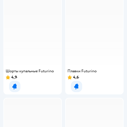
Шорты купальные Futurino
Плавки Futurino
4,9
4,6
Уведомить о появлении
Уведомить о появлении