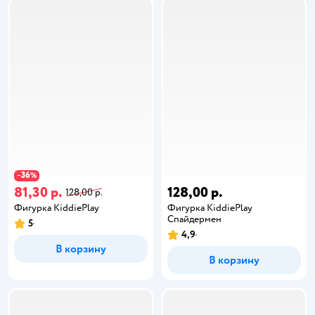
36
−
%
81,30 р.
128,00 р.
128,00 р.
Фигурка KiddiePlay
Фигурка KiddiePlay
Спайдермен
5
4,9
В корзину
В корзину