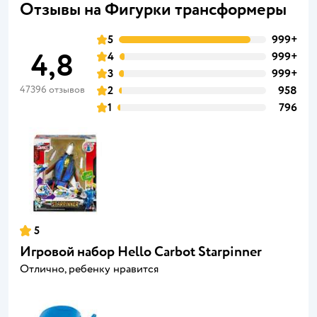
Отзывы на Фигурки трансформеры
5
999+
4,8
4
999+
3
999+
47396 отзывов
2
958
1
796
5
Игровой набор Hello Carbot Starpinner
Отлично, ребенку нравится