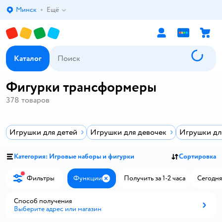
Минск
Ещё
Выбор адреса доставки.
Каталог
Фигурки трансформеры
378
товаров
Игрушки для детей
Игрушки для девочек
Игрушки дл
Категория: Игровые наборы и фигурки
Сортировка
Фильтры
Функции
Получить за 1-2 часа
Сегодня
Закрыть
Способ получения
Выберите адрес или магазин
Способ получения