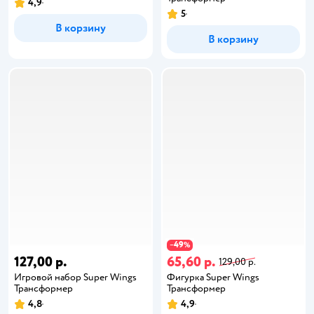
4,9
5
В корзину
В корзину
49
−
%
127,00 р.
65,60 р.
129,00 р.
Игровой набор Super Wings
Фигурка Super Wings
Трансформер
Трансформер
4,8
4,9