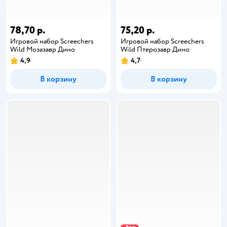
78,70 р.
75,20 р.
Игровой набор Screechers
Игровой набор Screechers
Wild Мозазавр Дино
Wild Птерозавр Дино
4,9
4,7
В корзину
В корзину