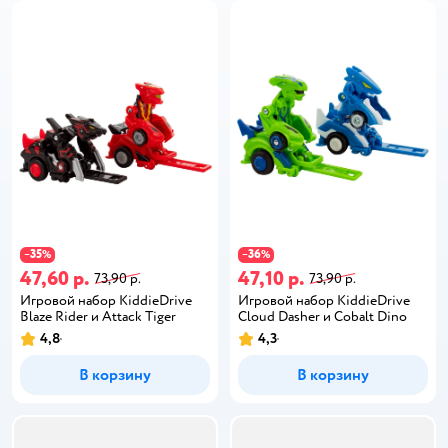
35
36
−
%
−
%
47,60 р.
47,10 р.
73,90 р.
73,90 р.
Игровой набор KiddieDrive
Игровой набор KiddieDrive
Blaze Rider и Attack Tiger
Cloud Dasher и Cobalt Dino
4,8
4,3
В корзину
В корзину