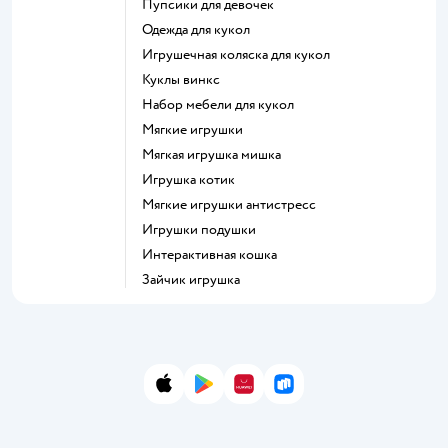
Пупсики для девочек
Одежда для кукол
Игрушечная коляска для кукол
Куклы винкс
Набор мебели для кукол
Мягкие игрушки
Мягкая игрушка мишка
Игрушка котик
Мягкие игрушки антистресс
Игрушки подушки
Интерактивная кошка
Зайчик игрушка
App Store
Google Play
AppGallery
RuStore