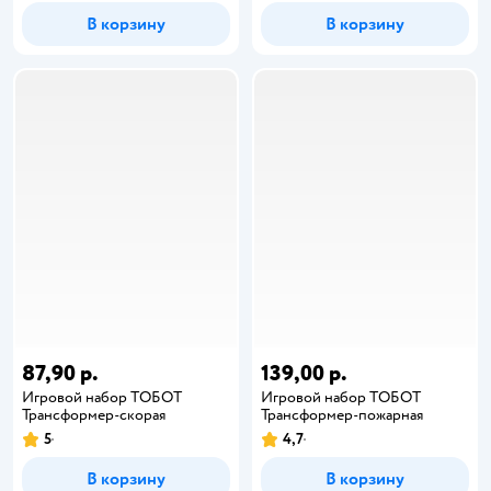
В корзину
В корзину
87,90 р.
139,00 р.
Игровой набор ТОБОТ
Игровой набор ТОБОТ
Трансформер-скорая
Трансформер-пожарная
5
4,7
В корзину
В корзину