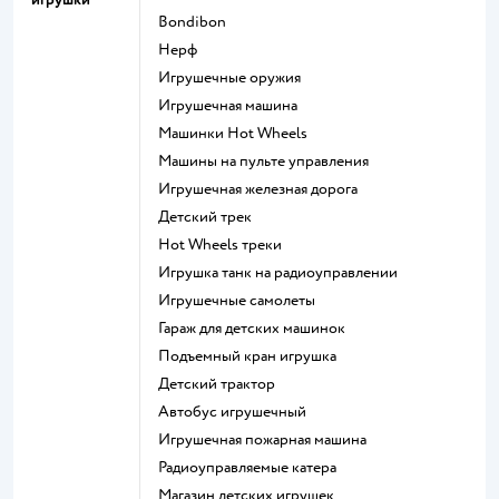
Bondibon
Нерф
Игрушечные оружия
Игрушечная машина
Машинки Hot Wheels
Машины на пульте управления
Игрушечная железная дорога
Детский трек
Hot Wheels треки
Игрушка танк на радиоуправлении
Игрушечные самолеты
Гараж для детских машинок
Подъемный кран игрушка
Детский трактор
Автобус игрушечный
Игрушечная пожарная машина
Радиоуправляемые катера
Магазин детских игрушек