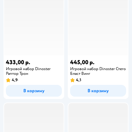
433,00 р.
445,00 р.
Игровой набор Dinoster
Игровой набор Dinoster Стего
Раптор Трон
Бласт Винг
4,9
4,1
В корзину
В корзину