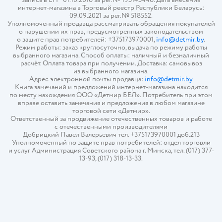
интернет-магазина в Торговый реестр Республики Беларусь:
09.09.2021 за рег.№ 518552.
Уполномоченный продавца рассматривать обращения покупателей
о нарушении их прав, предусмотренных законодательством
о защите прав потребителей: +375173970001,
info@detmir.by
.
Режим работы: заказ круглосуточно, выдача по режиму работы
выбранного магазина. Способ оплаты: наличный и безналичный
расчёт. Оплата товара при получении. Доставка: самовывоз
из выбранного магазина.
Адрес электронной почты продавца:
info@detmir.by
Книга замечаний и предложений интернет-магазина находится
по месту нахождения ООО «Детмир БЕЛ». Потребитель при этом
вправе оставить замечания и предложения в любом магазине
торговой сети «Детмир».
Ответственный за продвижение отечественных товаров и работе
с отечественными производителями
Добрицкий Павел Валерьевич тел. +375173970001 доб.213
Уполномоченный по защите прав потребителей: отдел торговли
и услуг Администрация Советского района г. Минска, тел. (017) 377-
13-93, (017) 318-13-33.