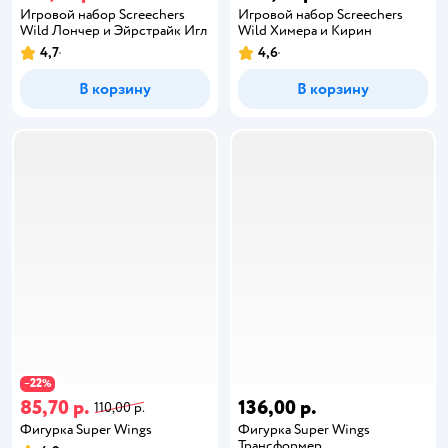
Игровой набор Screechers
Игровой набор Screechers
Wild Лончер и Эйрстрайк Игл
Wild Химера и Кирин
4,7
4,6
В корзину
В корзину
22
−
%
85,70 р.
136,00 р.
110,00 р.
Фигурка Super Wings
Фигурка Super Wings
Трансформер