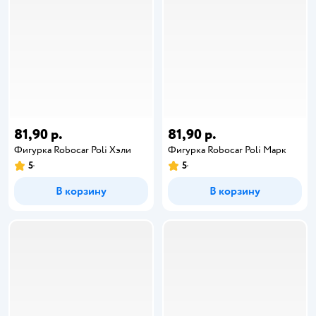
81,90 р.
81,90 р.
Фигурка Robocar Poli Хэли
Фигурка Robocar Poli Марк
5
5
В корзину
В корзину