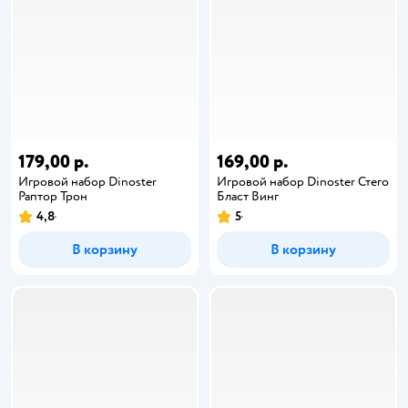
179,00 р.
169,00 р.
Игровой набор Dinoster
Игровой набор Dinoster Стего
Раптор Трон
Бласт Винг
4,8
5
В корзину
В корзину