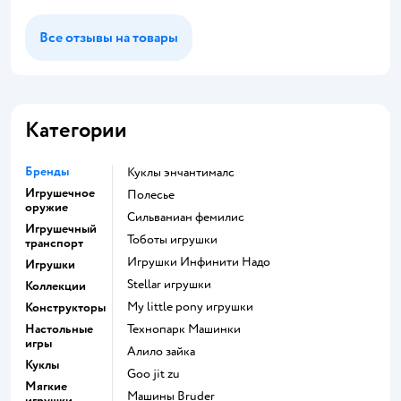
Все отзывы на товары
Категории
Бренды
Куклы энчантималс
Игрушечное
Полесье
оружие
Сильваниан фемилис
Игрушечный
Тоботы игрушки
транспорт
Игрушки Инфинити Надо
Игрушки
Stellar игрушки
Коллекции
my little pony игрушки
Конструкторы
Настольные
Технопарк Машинки
игры
Алило зайка
Куклы
Goo jit zu
Мягкие
Машины Bruder
игрушки