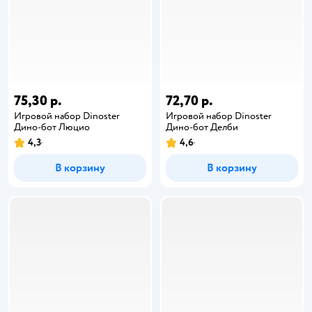
75,30 р.
72,70 р.
Игровой набор Dinoster
Игровой набор Dinoster
Дино-бот Люцио
Дино-бот Делби
4,3
4,6
В корзину
В корзину