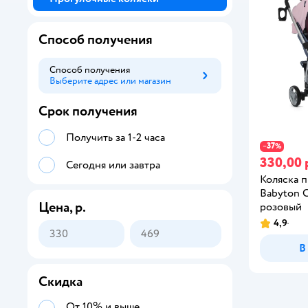
Способ получения
Способ получения
Выберите адрес или магазин
Способ получения
Срок получения
Получить за 1-2 часа
37
−
%
330,00 
Сегодня или завтра
Коляска 
Babyton 
Цена, р.
розовый
4,9
В
Скидка
От 10% и выше