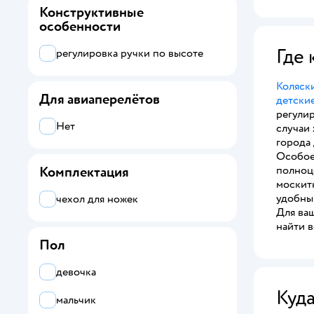
Конструктивные
особенности
Где
регулировка ручки по высоте
Коляски
Для авиаперелётов
детские
регули
Нет
случаи 
города
Особое
полноц
Комплектация
москит
удобны
чехол для ножек
Для ваш
найти в
Пол
девочка
Куд
мальчик