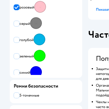
розовый
Показат
серый
Част
голубой
зеленый
Поп
Защитн
синий
непогод
для дев
Органай
Ремни безопасности
красный
Мальчи
подойд
5-точечные
Чехлы н
фиолетовый
часто в