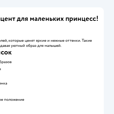
цент для маленьких принцесс!
лей, которые ценят яркие и нежные оттенки. Такие
здавая уютный образ для малышей.
ясок
бразов
и
енка
ное положение