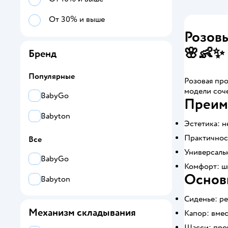
От 30% и выше
Розовы
🌸👶✨
Бренд
Популярные
Розовая про
модели соче
BabyGo
Преим
Babyton
Эстетика: 
Практичнос
Все
Универсаль
BabyGo
Комфорт: ш
Основ
Babyton
Сиденье: р
Механизм складывания
Капор: вмес
Шасси: про