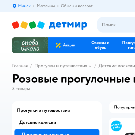
Минск
Магазины
Обмен и возврат
Выбор адреса доставки.
Одежда и
Подгу
Акции
обувь
гиг
Главная
Прогулки и путешествия
Детские коляски
Розовые прогулочные 
3
товара
Популярн
Прогулки и путешествия
Детские коляски
Прогулочные коляски