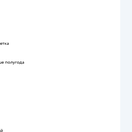
етка
ше полугода
ей