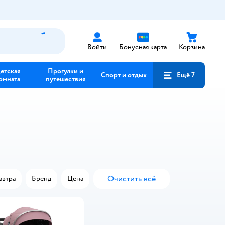
Войти
Бонусная карта
Корзина
етская
Прогулки и
Спорт и отдых
Ещё 7
омната
путешествия
Очистить всё
автра
Бренд
Цена