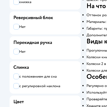
книжка
На что
Оттенок ро
Реверсивный блок
Материалы:
Нет
Габариты: п
Дополнитель
Виды 
Перекидная ручка
Прогулочные
Нет
Коляски-кн
Коляски 2 в
Спинка
Коляски для
Особе
с положением для сна
Регулярно о
с регулировкой наклона
Используйт
Проверяйте
Цвет
Храните кол