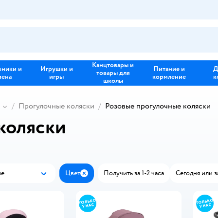
Канцтовары и
зники и
Игрушки и
Питание и
Д
товары для
иена
игры
кормление
к
школы
Прогулочные коляски
Розовые прогулочные коляски
коляски
ые
Цвет
Получить за 1-2 часа
Сегодня или з
Популярные
Закрыть