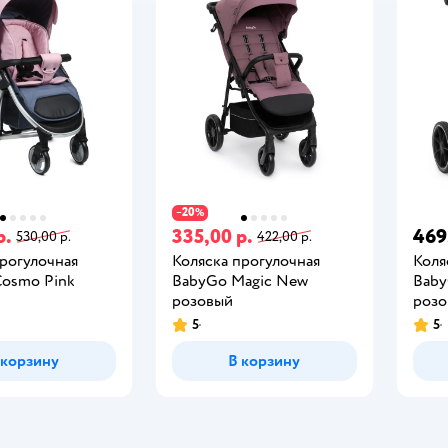
20
−
%
р.
335,00 р.
469
530,00 р.
422,00 р.
прогулочная
Коляска прогулочная
Коля
Cosmo Pink
BabyGo Magic New
Baby
розовый
розо
5
5
 корзину
В корзину