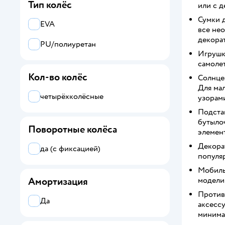
Тип колёс
или с 
Сумки д
EVA
черный
все не
декора
PU/полиуретан
бежевый
Игрушк
самолет
Кол-во колёс
Солнцез
Для ма
четырёхколёсные
узорами
Подста
бутылоч
Поворотные колёса
элемент
Декора
да (с фиксацией)
популяр
Мобиль
модели 
Амортизация
Против
Да
аксесс
минима