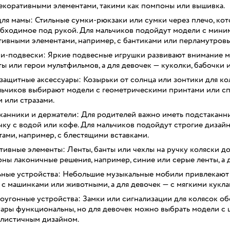
декоративными элементами, такими как помпоны или вышивка.
ля мамы: Стильные сумки-рюкзаки или сумки через плечо, кот
обходимое под рукой. Для мальчиков подойдут модели с миним
тивными элементами, например, с бантиками или перламутровы
и-подвески: Яркие подвесные игрушки развивают внимание м
ы или герои мультфильмов, а для девочек — куколки, бабочки 
ащитные аксессуары: Козырьки от солнца или зонтики для кол
льчиков выбирают модели с геометрическими принтами или сп
 или стразами.
канники и держатели: Для родителей важно иметь подстаканни
ку с водой или кофе. Для мальчиков подойдут строгие дизайн
ами, например, с блестящими вставками.
тивные элементы: Ленты, банты или чехлы на ручку коляски д
ны лаконичные решения, например, синие или серые ленты, а д
ные устройства: Небольшие музыкальные мобили привлекают
с машинками или животными, а для девочек — с мягкими кукла
оугонные устройства: Замки или сигнализации для колясок об
уары функциональны, но для девочек можно выбрать модели с ц
листичным дизайном.