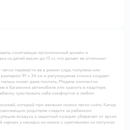
одель, сочетающая эргономичный дизайн и
 на детей весом до 15 кг, что делает ее отличным
 легко перевести ее в режим сидя, полулежа или
 размером 91 х 34 см и регулируемая спинка создают
— малыш может даже поспать. Модель компактно
ее в багажнике автомобиля или хранить в квартире.
ебенку чувствовать себя комфортно в любом
окожей, который при желании можно легко снять. Капор
позволяющим родителю следить за ребенком.
ляцию воздуха, а защитный козырек уберегает от ярких
 карман, а накидка на ножки с креплением на липучках