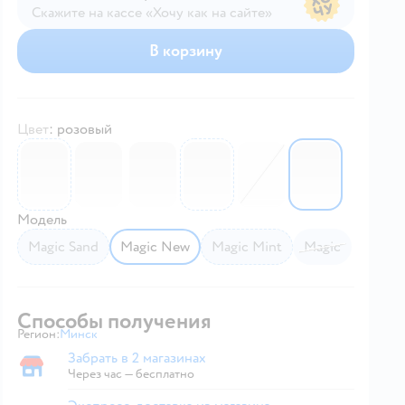
Скажите на кассе «Хочу как на сайте»
В магазине — по ценам сайта
В корзину
Цвет
:
розовый
6002762
6730002
6729992
6002761
6002763
6729997
Модель
Magic Sand
Magic New
Magic Mint
Magic
Способы получения
Регион:
Минск
Выбор адреса доставки.
Забрать в 2 магазинах
Забрать в магазине
Через час — бесплатно