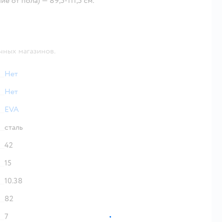
 от пола) — 89,5-111,5 см.
чных магазинов.
Нет
Нет
EVA
сталь
42
15
10.38
82
7