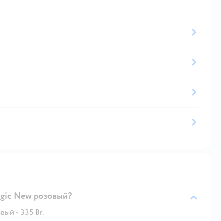
agic New розовый?
ый - 335 Br.