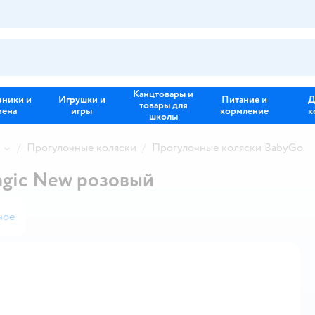
Канцтовары и
зники и
Игрушки и
Питание и
Д
товары для
иена
игры
кормление
к
школы
Прогулочные коляски
Прогулочные коляски BabyGo
agic New розовый
ное