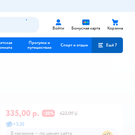
Войти
Бонусная карта
Корзина
етская
Прогулки и
Спорт и отдых
Ещё 7
омната
путешествия
335,00 р.
20
422,00 р.
−
%
+
3,35
В магазине — по ценам сайта