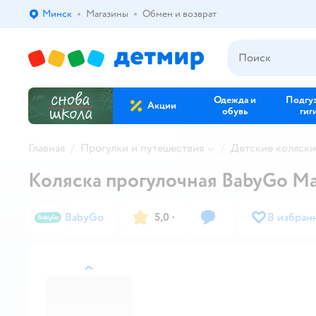
Минск
Магазины
Обмен и возврат
Выбор адреса доставки.
Одежда и
Подгу
Акции
обувь
гиг
Главная
Прогулки и путешествия
Детские коляски
Коляска прогулочная BabyGo M
BabyGo
5,0
·
В избран
назад