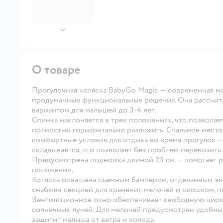
далее
О товаре
Прогулочная коляска BabyGo Magic — современная м
продуманные функциональные решения. Она рассчитана
вариантом для малышей до 3-4 лет.
Спинка наклоняется в трех положениях, что позволяет
полностью горизонтально разложить. Спальное место
комфортные условия для отдыха во время прогулок 
складывается, что позволяет без проблем перевозить 
Предусмотрена подножка длиной 23 см — помогает р
положении.
Коляска оснащена съемным бампером, отделанным эк
снабжен секцией для хранения мелочей и окошком, 
Вентиляционное окно обеспечивает свободную цирку
солнечных лучей. Для мелочей предусмотрен удобный
защитит малыша от ветра и холода.