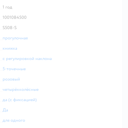
1 год
1001084500
S508-S
прогулочная
книжка
с регулировкой наклона
5-точечные
розовый
четырёхколёсные
да (с фиксацией)
Да
для одного