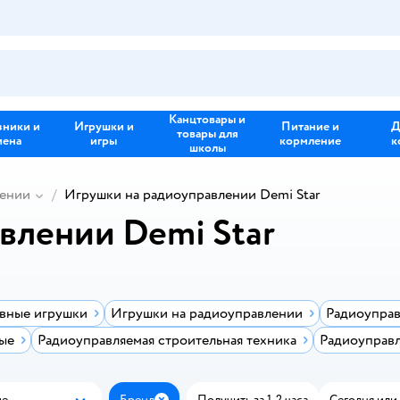
Канцтовары и
зники и
Игрушки и
Питание и
Д
товары для
иена
игры
кормление
к
школы
лении
Игрушки на радиоуправлении Demi Star
влении Demi Star
вные игрушки
Игрушки на радиоуправлении
Радиоупра
ые
Радиоуправляемая строительная техника
Радиоуправ
ые
Бренд
Получить за 1-2 часа
Сегодня или 