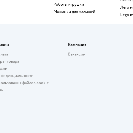
Роботы игрушки
Лего
Машинки для малышей
Lego 
газин
Компания
плата
Вакансии
рат товара
дажи
нфиденциальности
ользования файлов cookie
зь