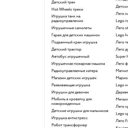
Детский трек
Детс
Hot Wheels треки
Лего
Игрушка танк на
радиоуправлении
Lego 
Игрушечные самолеты
Лего s
Гараж для детских машинок
Lego 
Подъемный кран игрушка
Лего 
Детский трактор
Лего 
Автобус игрушечный
Super 
Игрушечная пожарная машина
Лего
Радиоуправляемые катера
Магн
Магазин детских игрушек
Марио
Развивающая игрушка
Lego 
Игрушки для девочек
Дере
Мобиль в кроватку для
Мета
новорожденных
Лего 
Детские игрушки для мальчиков
Lego 
Игрушка антистресс
Лего 
Робот трансформер
Конст