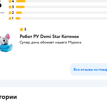
6
4
3
ыва
2
1
5
Робот РУ Demi Star Котенок
Супер, дочь обожает нашего Мурика
Все отзывы на това
гории