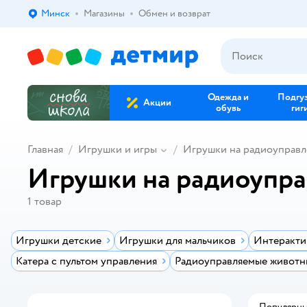
Минск
Магазины
Обмен и возврат
Выбор адреса доставки.
Одежда и
Подгу
Акции
обувь
гиг
Главная
Игрушки и игры
Игрушки на радиоуправ
Игрушки на радиоупра
1
товар
Игрушки детские
Игрушки для мальчиков
Интеракти
Катера с пультом управления
Радиоуправляемые животн
Популярн