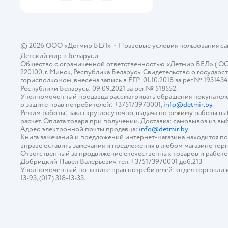
© 2026 ООО «Детмир БЕЛ»
•
Правовые условия пользования с
Детский мир в
Беларуси
Общество с ограниченной ответственностью «Детмир БЕЛ» ( ООО «
220100, г. Минск, Республика Беларусь. Свидетельство о госуд
горисполкомом, внесена запись в ЕГР 01.10.2018 за рег.№ 193143
Республики Беларусь: 09.09.2021 за рег.№ 518552.
Уполномоченный продавца рассматривать обращения покупателе
о защите прав потребителей: +375173970001,
info@detmir.by
.
Режим работы: заказ круглосуточно, выдача по режиму работы в
расчёт. Оплата товара при получении. Доставка: самовывоз из вы
Адрес электронной почты продавца:
info@detmir.by
Книга замечаний и предложений интернет-магазина находится п
вправе оставить замечания и предложения в любом магазине тор
Ответственный за продвижение отечественных товаров и работ
Добрицкий Павел Валерьевич тел. +375173970001 доб.213
Уполномоченный по защите прав потребителей: отдел торговли и у
13-93, (017) 318-13-33.