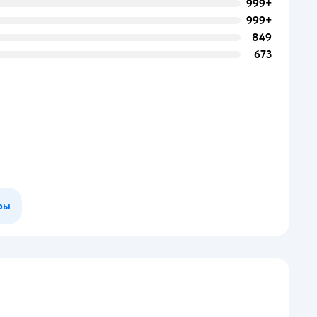
999+
999+
849
673
ры