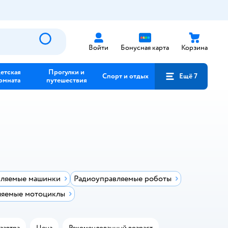
Войти
Бонусная карта
Корзина
етская
Прогулки и
Спорт и отдых
Ещё 7
омната
путешествия
вляемые машинки
Радиоуправляемые роботы
ляемые мотоциклы
завтра
Цена
Рекомендованный возраст