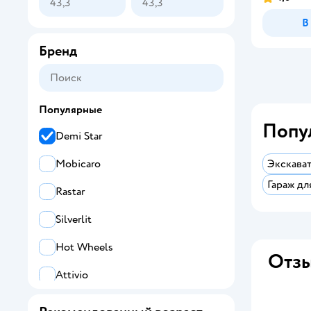
В
Бренд
Популярные
Попу
Demi Star
Экскават
Mobicaro
Гараж д
Rastar
Silverlit
Hot Wheels
Отзы
Attivio
Global Bros