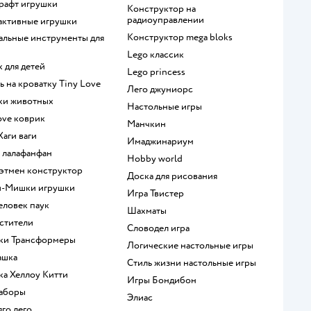
крафт игрушки
Конструктор на
радиоуправлении
рактивные игрушки
Конструктор mega bloks
Lego классик
к для детей
Lego princess
ль на кроватку Tiny Love
Лего джуниорс
рки животных
Настольные игры
Love коврик
Манчкин
 Хаги ваги
Имаджинариум
а лалафанфан
Hobby world
 Бэтмен конструктор
Доска для рисования
и-Мишки игрушки
Игра Твистер
человек паук
Шахматы
мстители
Словодел игра
шки Трансформеры
Логические настольные игры
ашка
Стиль жизни настольные игры
шка Хеллоу Китти
Игры Бондибон
наборы
Элиас
яго лего