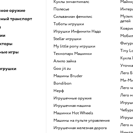
Куклы энчантималс
Майн
Полесье
Инте
ное оружие
Музыкальные инструменты для
Сильваниан фемилис
ный транспорт
детей
Тоботы игрушки
и
Коври
Игрушки Инфинити Надо
ции
Моби
Stellar игрушки
кторы
Фигу
my little pony игрушки
Tiny 
ные игры
Технопарк Машинки
Кукла
Алило зайка
Уточк
игрушки
Goo jit zu
Лего
Машины Bruder
Ми-М
Bondibon
Лего 
Нерф
Лего 
Игрушечные оружия
Игру
Игрушечная машина
Чебур
Машинки Hot Wheels
Игру
Машины на пульте управления
Лего 
Игрушечная железная дорога
Ниндз