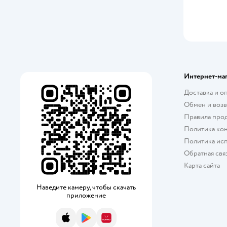
Интернет-ма
Доставка и о
Обмен и возв
Правила про
Политика ко
Политика исп
Обратная свя
Карта сайта
Наведите камеру, чтобы скачать
приложение
App Store
Google Play
AppGallery