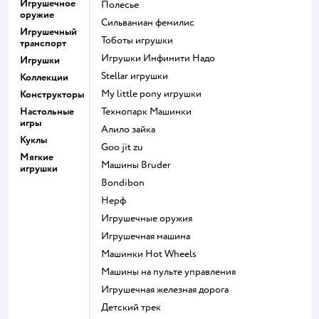
Игрушечное
Полесье
оружие
Сильваниан фемилис
Игрушечный
Тоботы игрушки
транспорт
Игрушки Инфинити Надо
Игрушки
Stellar игрушки
Коллекции
my little pony игрушки
Конструкторы
Настольные
Технопарк Машинки
игры
Алило зайка
Куклы
Goo jit zu
Мягкие
Машины Bruder
игрушки
Bondibon
Нерф
Игрушечные оружия
Игрушечная машина
Машинки Hot Wheels
Машины на пульте управления
Игрушечная железная дорога
Детский трек