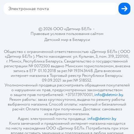
Карта сайта
© 2026 ООО «Детмир БЕЛ»
•
Правовые условия пользования сайтом
Детский мир в
Беларуси
Общество с ограниченной ответственностью «Детмир БЕЛ» ( ООО
«Детмир БЕЛ» ). Место нахождения: ул. Кульман, 3, пом. 319, 220100,
г. Минск, Республика Беларусь. Свидетельство о государственной
регистрации № 0072500 выдано Минским горисполкомом, внесена
запись в ЕГР 01.10.2018 за рег.№ 193143448. Дата внесения
интернет-магазина в Торговый реестр Республики Беларусь:
09.09.2021 за рег.№ 518552.
Уполномоченный продавца рассматривать обращения покупателей
о нарушении их прав, предусмотренных законодательством
о защите прав потребителей: +375173970001,
info@detmir.by
.
Режим работы: заказ круглосуточно, выдача по режиму работы
выбранного магазина. Способ оплаты: наличный и безналичный
расчёт. Оплата товара при получении. Доставка: самовывоз
из выбранного магазина.
Адрес электронной почты продавца:
info@detmir.by
Книга замечаний и предложений интернет-магазина находится
по месту нахождения ООО «Детмир БЕЛ». Потребитель при этом
вправе оставить замечания и предложения в любом магазине