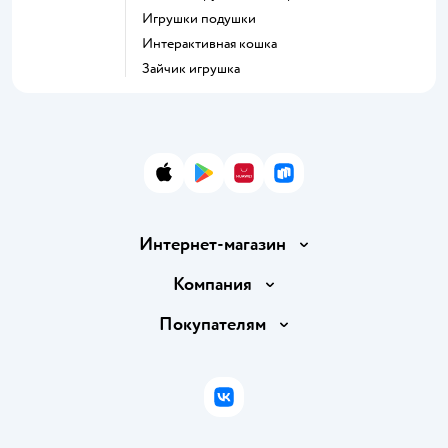
Игрушки подушки
Интерактивная кошка
Зайчик игрушка
App Store
Google Play
AppGallery
RuStore
Интернет-магазин
Доставка и оплата
Компания
Обмен и возврат товара
Вакансии
Покупателям
Правила продажи
Подарочные карты
Политика конфиденциальности
Бонусные карты
Политика использования файлов cookie
ВКонтакте
Блог
Обратная связь
Магазины сети