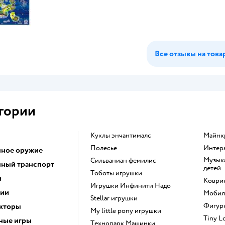
Все отзывы на това
гории
Куклы энчантималс
Майн
Полесье
Инте
ное оружие
Музыкальные инструменты для
Сильваниан фемилис
ный транспорт
детей
Тоботы игрушки
и
Коври
Игрушки Инфинити Надо
ции
Моби
Stellar игрушки
кторы
Фигу
my little pony игрушки
Tiny 
ные игры
Технопарк Машинки