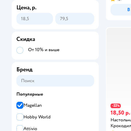
Цена, р.
В
Скидка
От 10% и выше
Бренд
Популярные
Magellan
22
−
%
18,50 р.
Hobby World
Настольна
Крокоди
Attivio