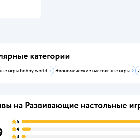
мить о появлении
лярные категории
ные игры hobby world
Экономические настольные игры
вы на Развивающие настольные иг
5
9
4
3