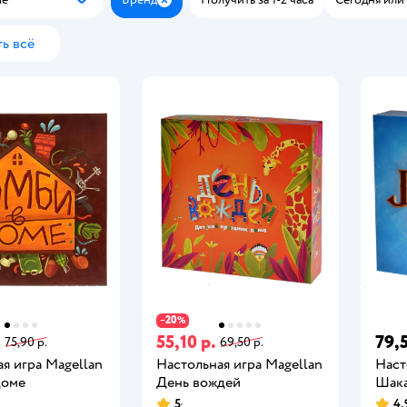
Популярные
Закрыть
ь всё
20
−
%
.
55,10 р.
79,5
75,90 р.
69,50 р.
я игра Magellan
Настольная игра Magellan
Наст
доме
День вождей
Шак
5
4,