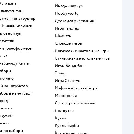
 Хаги ваги
Имаджинариум
а лалафанфан
Hobby world
 Бэтмен конструктор
Доска для рисования
и-Мишки игрушки
Игра Твистер
человек паук
Шахматы
мстители
Словодел игра
шки Трансформеры
Логические настольные игры
ашка
Стиль жизни настольные игры
шка Хеллоу Китти
Игры Бондибон
наборы
Элиас
яго лего
Игра Свинтус
кий конструктор
Мафия настольная игра
 наборы майнкрафт
Монополия
город
Лото игра настольная
tar wars
Лол куклы
hogwarts
Куклы
техник
Куклы Барби
дупло наборы
Кукольный домик