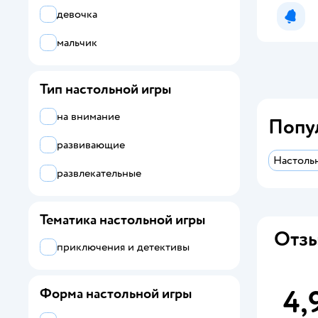
девочка
Far far land
Уведо
мальчик
Hape
Hobby World
Тип настольной игры
KiddiePlay
на внимание
Попу
LISCIANI
развивающие
Настоль
Mattel
развлекательные
NEWSUN
Тематика настольной игры
Ocie
Отзы
ORIGAMI
приключения и детективы
Piatnik
4,
Форма настольной игры
Step Puzzle