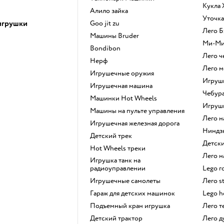
Кукла
Алило зайка
Уточк
игрушки
Goo jit zu
Лего
Машины Bruder
Ми-М
Bondibon
Лего 
Нерф
Лего 
Игрушечные оружия
Игру
Игрушечная машина
Чебур
Машинки Hot Wheels
Игру
Машины на пульте управления
Лего 
Игрушечная железная дорога
Ниндз
Детский трек
Детс
Hot Wheels треки
Лего
Игрушка танк на
радиоуправлении
Lego 
Игрушечные самолеты
Лего s
Гараж для детских машинок
Lego 
Подъемный кран игрушка
Лего 
Детский трактор
Лего 