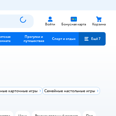
Войти
Бонусная карта
Корзина
етская
Прогулки и
Спорт и отдых
Ещё 7
омната
путешествия
ные карточные игры
Семейные настольные игры
завтра
Цена
Рекомендованный возраст
Пол