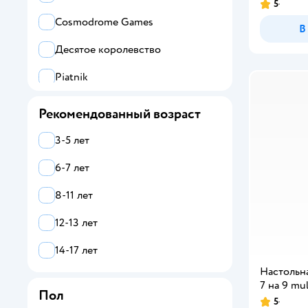
5
Cosmodrome Games
В
Десятое королевство
Piatnik
Стиль Жизни
Рекомендованный возраст
Hape
3-5 лет
Ocie
6-7 лет
LISCIANI
8-11 лет
Все
12-13 лет
Magellan
14-17 лет
Настольна
Attivio
7 на 9 mul
Пол
Cosmodrome Games
5