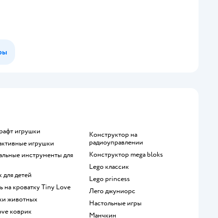
ры
крафт игрушки
Конструктор на
радиоуправлении
рактивные игрушки
Конструктор mega bloks
Lego классик
к для детей
Lego princess
ль на кроватку Tiny Love
Лего джуниорс
рки животных
Настольные игры
Love коврик
Манчкин