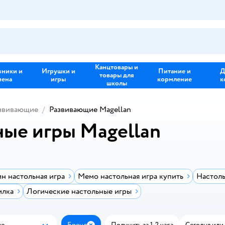
Канцтовары и
зники и
Игрушки и
Питание и
Д
товары для
иена
игры
кормление
к
школы
звивающие
Развивающие Magellan
ые игры Magellan
н настольная игра
Мемо настольная игра купить
Настоль
илка
Логические настольные игры
ые
Бренд
Получить за 1-2 часа
Сегодня или 