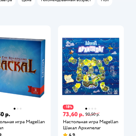
18
−
%
0 р.
73,60 р.
90,50 р.
ольная игра Magellan
Настольная игра Magellan
ал
Шакал Архипелаг
9
4,9