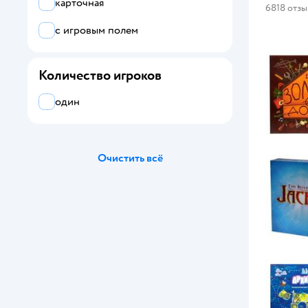
карточная
6818 отз
Десятое королевство
с игровым полем
Звезда
Стиль Жизни
Количество игроков
УМка
один
Умные игры
Очистить всё