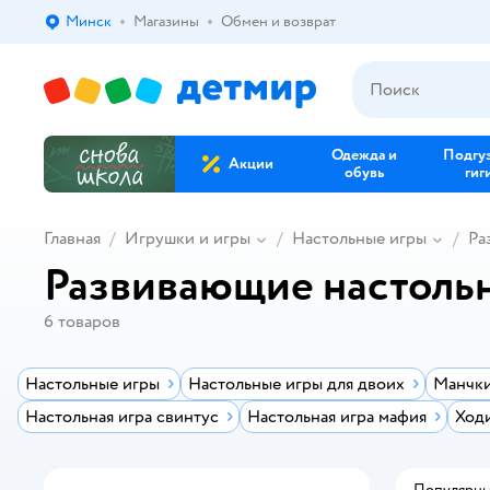
Минск
Магазины
Обмен и возврат
Выбор адреса доставки.
Одежда и
Подгу
Акции
обувь
гиг
Главная
Игрушки и игры
Настольные игры
Ра
Развивающие настольн
6
товаров
Настольные игры
Настольные игры для двоих
Манчки
Настольная игра свинтус
Настольная игра мафия
Ход
Популярн