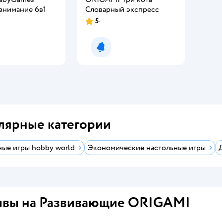
внимание 6в1
Словарный экспресс
5
мить о появлении
Уведомить о появлении
лярные категории
ные игры hobby world
Экономические настольные игры
вы на Развивающие ORIGAMI