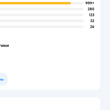
999+
280
123
52
26
тики
ры