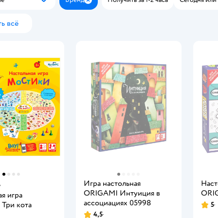
Популярные
Закрыть
ь всё
.
Игра настольная
Наст
ORIGAMI Интуиция в
ORIG
я игра
ассоциациях 05998
Три кота
5
4,5