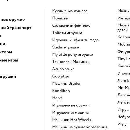
Куклы энчантималс
Майн
Полесье
Инте
ное оружие
Музыкальные инструменты для
Сильваниан фемилис
ный транспорт
детей
Тоботы игрушки
и
Коври
Игрушки Инфинити Надо
ции
Моби
Stellar игрушки
кторы
Фигу
my little pony игрушки
Tiny 
ные игры
Технопарк Машинки
Кукла
Алило зайка
Уточк
игрушки
Goo jit zu
Лего
Машины Bruder
Ми-М
Bondibon
Лего 
Нерф
Лего 
Игрушечные оружия
Игру
Игрушечная машина
Чебур
Машинки Hot Wheels
Игру
Машины на пульте управления