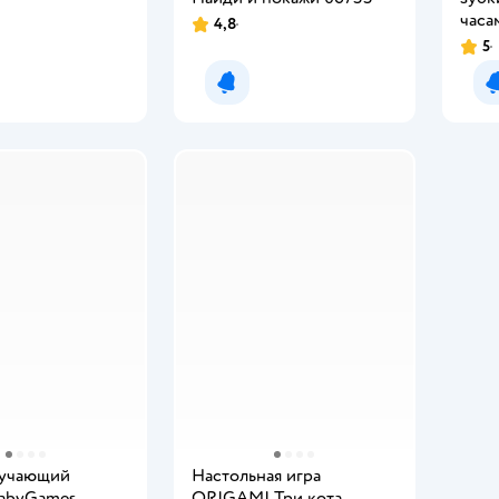
часа
4,8
5
мить о появлении
Уведомить о появлении
бучающий
Настольная игра
BabyGames
ORIGAMI Три кота