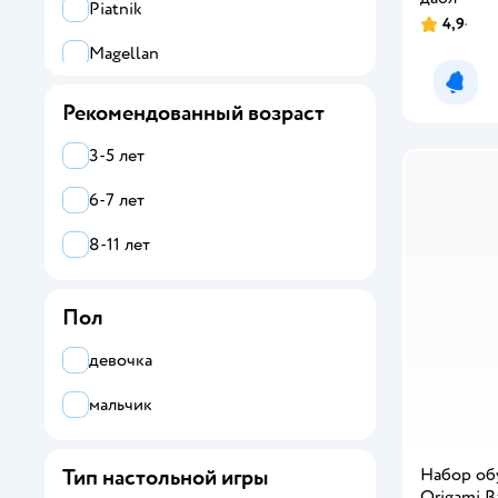
Piatnik
4,9
Magellan
Уведо
Стиль Жизни
Рекомендованный возраст
Hape
3-5 лет
Ocie
6-7 лет
LISCIANI
8-11 лет
Все
Пол
ORIGAMI
девочка
Attivio
мальчик
Cosmodrome Games
Far far land
Набор о
Тип настольной игры
Origami 