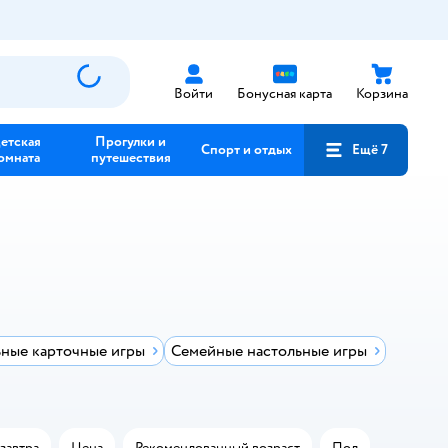
Войти
Бонусная карта
Корзина
етская
Прогулки и
Спорт и отдых
Ещё 7
омната
путешествия
ные карточные игры
Семейные настольные игры
завтра
Цена
Рекомендованный возраст
Пол