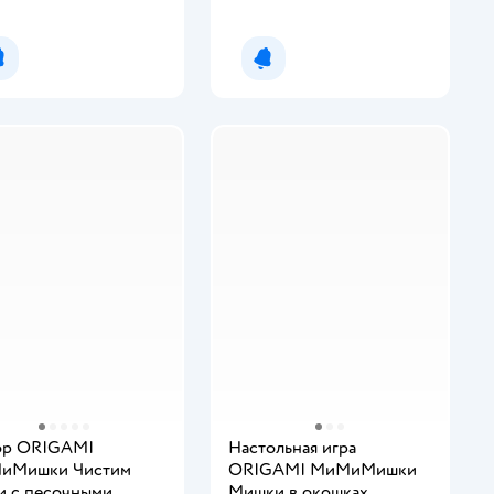
Уведомить о появлении
Уведомить о появлении
ор ORIGAMI
Настольная игра
иМишки Чистим
ORIGAMI МиМиМишки
и с песочными
Мишки в окошках