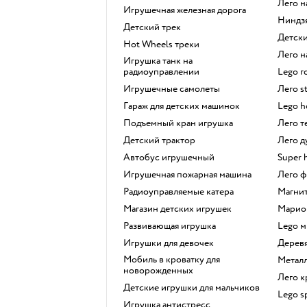
Лего 
Игрушечная железная дорога
Ниндз
Детский трек
Детс
Hot Wheels треки
Лего
Игрушка танк на
радиоуправлении
Lego 
Игрушечные самолеты
Лего s
Гараж для детских машинок
Lego 
Подъемный кран игрушка
Лего 
Детский трактор
Лего 
Автобус игрушечный
Super 
Игрушечная пожарная машина
Лего
Радиоуправляемые катера
Магн
Магазин детских игрушек
Марио
Развивающая игрушка
Lego 
Игрушки для девочек
Дере
Мобиль в кроватку для
Мета
новорожденных
Лего 
Детские игрушки для мальчиков
Lego 
Игрушка антистресс