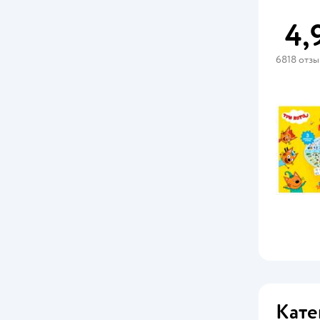
4,
Стиль Жизни
УМка
6818 отз
Умные игры
Кате