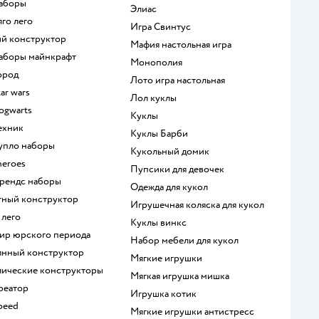
наборы
Элиас
яго лего
Игра Свинтус
кий конструктор
Мафия настольная игра
 наборы майнкрафт
Монополия
город
Лото игра настольная
tar wars
Лол куклы
hogwarts
Куклы
техник
Куклы Барби
дупло наборы
Кукольный домик
heroes
Пупсики для девочек
 френдс наборы
Одежда для кукол
итный конструктор
Игрушечная коляска для кукол
 лего
Куклы винкс
мир юрского периода
Набор мебели для кукол
вянный конструктор
Мягкие игрушки
ллические конструкторы
Мягкая игрушка мишка
креатор
Игрушка котик
speed
Мягкие игрушки антистресс