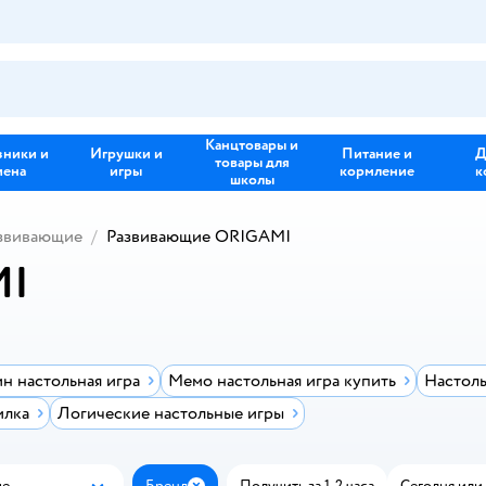
Канцтовары и
зники и
Игрушки и
Питание и
Д
товары для
иена
игры
кормление
к
школы
звивающие
Развивающие ORIGAMI
MI
н настольная игра
Мемо настольная игра купить
Настоль
илка
Логические настольные игры
ые
Бренд
Получить за 1-2 часа
Сегодня или 