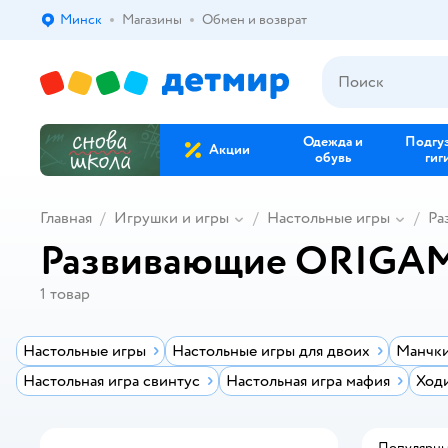
Минск
Магазины
Обмен и возврат
Выбор адреса доставки.
Одежда и
Подгу
Акции
обувь
гиг
Главная
Игрушки и игры
Настольные игры
Ра
Развивающие ORIGA
1
товар
Настольные игры
Настольные игры для двоих
Манчки
Настольная игра свинтус
Настольная игра мафия
Ход
Популярн