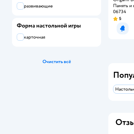
Hape
Память и 
развивающие
06734
Hobby World
5
Форма настольной игры
KiddiePlay
Уведо
LISCIANI
карточная
Magellan
Mattel
Очистить всё
Попу
NEWSUN
Ocie
Настоль
Piatnik
Step Puzzle
Отзы
Десятое королевство
Звезда