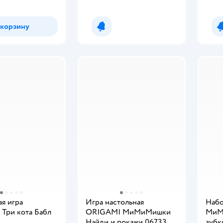
 корзину
Уведомить о появлении
я игра
Игра настольная
Наб
Три кота Бабл
ORIGAMI МиМиМишки
МиМ
Найди и покажи 06733
зубк