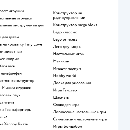
крафт игрушки
Конструктор на
радиоуправлении
рактивные игрушки
Конструктор mega bloks
Lego классик
к для детей
Lego princess
ль на кроватку Tiny Love
Лего джуниорс
рки животных
Настольные игры
Love коврик
Манчкин
 Хаги ваги
Имаджинариум
а лалафанфан
Hobby world
 Бэтмен конструктор
Доска для рисования
и-Мишки игрушки
Игра Твистер
человек паук
Шахматы
мстители
Словодел игра
шки Трансформеры
Логические настольные игры
ашка
Стиль жизни настольные игры
шка Хеллоу Китти
Игры Бондибон