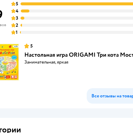
5
9
4
3
ывов
2
1
5
Настольная игра ORIGAMI Три кота Мос
Занимательная, яркая
Все отзывы на това
гории