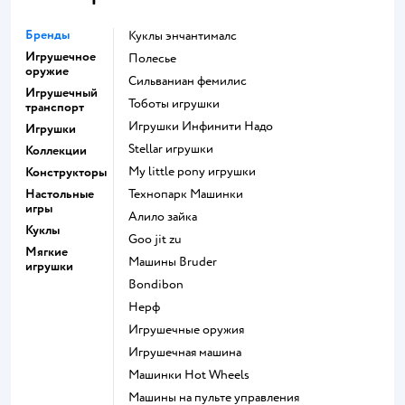
Бренды
Куклы энчантималс
Игрушечное
Полесье
оружие
Сильваниан фемилис
Игрушечный
Тоботы игрушки
транспорт
Игрушки Инфинити Надо
Игрушки
Stellar игрушки
Коллекции
my little pony игрушки
Конструкторы
Настольные
Технопарк Машинки
игры
Алило зайка
Куклы
Goo jit zu
Мягкие
Машины Bruder
игрушки
Bondibon
Нерф
Игрушечные оружия
Игрушечная машина
Машинки Hot Wheels
Машины на пульте управления