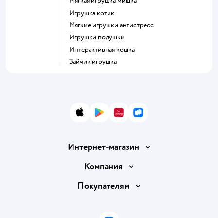
Мягкая игрушка мишка
Игрушка котик
Мягкие игрушки антистресс
Игрушки подушки
Интерактивная кошка
Зайчик игрушка
App Store
Google Play
AppGallery
RuStore
Интернет-магазин
Доставка и оплата
Компания
Обмен и возврат товара
Вакансии
Покупателям
Правила продажи
Подарочные карты
Политика конфиденциальности
Бонусные карты