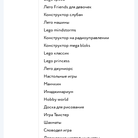
Лего Friends для девочек
Конструктор слубан
Лего машины
Lego mindstorms
Конструктор на радиоуправлении
Конструктор mega bloks
Lego классик
Lego princess
Лего джуниорс
Настольные игры
Манчкин
Имаджинариум
Hobby world
Доска для рисования
Игра Твистер
Шахматы
Словодел игра
Логические настольные игры