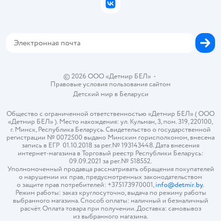
Политика использования файлов cookie
ВКонтакте
Блог
Обратная связь
Магазины сети
Карта сайта
© 2026 ООО «Детмир БЕЛ»
•
Правовые условия пользования сайтом
Детский мир в
Беларуси
Общество с ограниченной ответственностью «Детмир БЕЛ» ( ООО
«Детмир БЕЛ» ). Место нахождения: ул. Кульман, 3, пом. 319, 220100,
г. Минск, Республика Беларусь. Свидетельство о государственной
регистрации № 0072500 выдано Минским горисполкомом, внесена
запись в ЕГР 01.10.2018 за рег.№ 193143448. Дата внесения
интернет-магазина в Торговый реестр Республики Беларусь:
09.09.2021 за рег.№ 518552.
Уполномоченный продавца рассматривать обращения покупателей
о нарушении их прав, предусмотренных законодательством
о защите прав потребителей: +375173970001,
info@detmir.by
.
Режим работы: заказ круглосуточно, выдача по режиму работы
выбранного магазина. Способ оплаты: наличный и безналичный
расчёт. Оплата товара при получении. Доставка: самовывоз
из выбранного магазина.