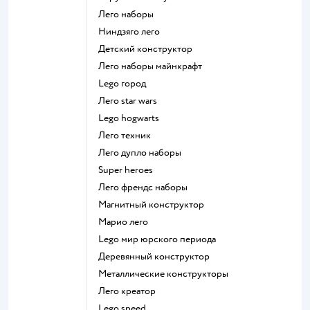
Лего наборы
Ниндзяго лего
Детский конструктор
Лего наборы майнкрафт
Lego город
Лего star wars
Lego hogwarts
Лего техник
Лего дупло наборы
Super heroes
Лего френдс наборы
Магнитный конструктор
Марио лего
Lego мир юрского периода
Деревянный конструктор
Металлические конструкторы
Лего креатор
Lego speed