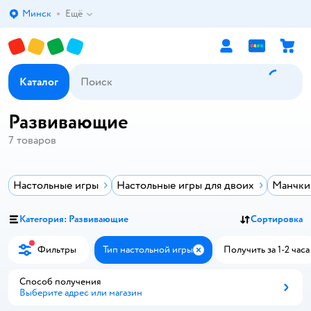
Минск
Ещё
Выбор адреса доставки.
Каталог
Развивающие
7
товаров
Настольные игры
Настольные игры для двоих
Манчкин
Категория: Развивающие
Сортировка
Фильтры
Тип настольной игры
Получить за 1-2 часа
Закрыть
Способ получения
Выберите адрес или магазин
Способ получения