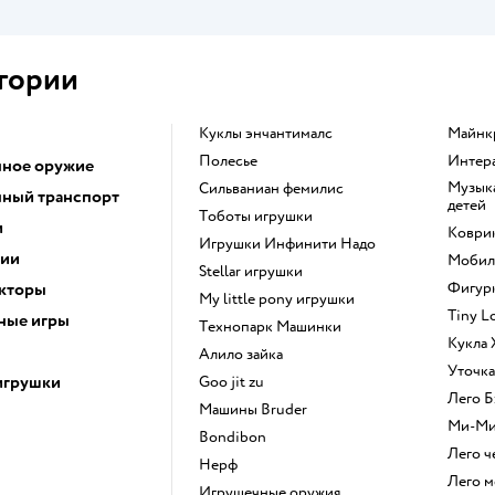
гории
Куклы энчантималс
Майн
Полесье
Инте
ное оружие
Музыкальные инструменты для
Сильваниан фемилис
ный транспорт
детей
Тоботы игрушки
и
Коври
Игрушки Инфинити Надо
ции
Моби
Stellar игрушки
кторы
Фигу
my little pony игрушки
Tiny 
ные игры
Технопарк Машинки
Кукла
Алило зайка
Уточк
игрушки
Goo jit zu
Лего
Машины Bruder
Ми-М
Bondibon
Лего 
Нерф
Лего 
Игрушечные оружия