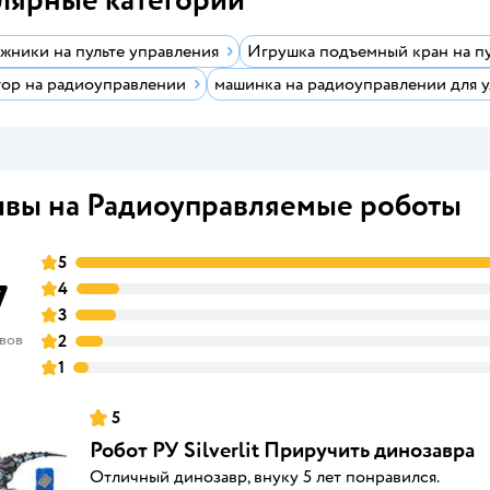
жники на пульте управления
Игрушка подъемный кран на пу
тор на радиоуправлении
машинка на радиоуправлении для 
вы на Радиоуправляемые роботы
5
7
4
3
ывов
2
1
5
Робот РУ Silverlit Приручить динозавра
Отличный динозавр, внуку 5 лет понравился.