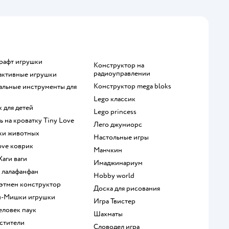
крафт игрушки
Конструктор на
радиоуправлении
рактивные игрушки
Конструктор mega bloks
Lego классик
к для детей
Lego princess
ль на кроватку Tiny Love
Лего джуниорс
рки животных
Настольные игры
Love коврик
Манчкин
 Хаги ваги
Имаджинариум
а лалафанфан
Hobby world
 Бэтмен конструктор
Доска для рисования
и-Мишки игрушки
Игра Твистер
человек паук
Шахматы
мстители
Словодел игра