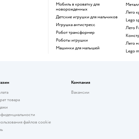
Мобиль в кроватку для
Мета
новорожденных
Лего 
Детские игрушки для мальчиков
Lego 
Игрушка антистресс
Лего 
Робот трансформер
Конст
Роботы игрушки
Лего
Машинки для малышей
Lego 
газин
Компания
плата
Вакансии
рат товара
дажи
нфиденциальности
ользования файлов cookie
зь