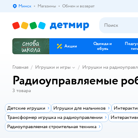
Минск
Магазины
Обмен и возврат
Выбор адреса доставки.
Одежда и
Подгу
Акции
обувь
гиг
Главная
Игрушки и игры
Игрушки на радиоуправ
Радиоуправляемые ро
3
товара
Детские игрушки
Игрушки для мальчиков
Интеракти
Трансформер игрушка на радиоуправлении
Интерактив
Радиоуправляемая строительная техника