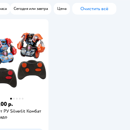
Очистить всё
часа
Сегодня или завтра
Цена
,00 р.
т РУ Silverlit Комбат
адо