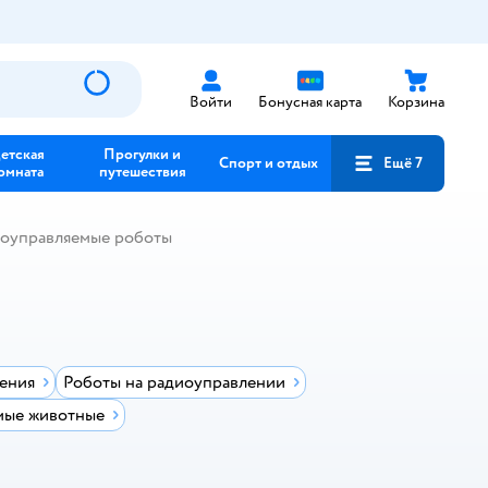
Войти
Бонусная карта
Корзина
етская
Прогулки и
Спорт и отдых
Ещё 7
омната
путешествия
оуправляемые роботы
ления
Роботы на радиоуправлении
мые животные