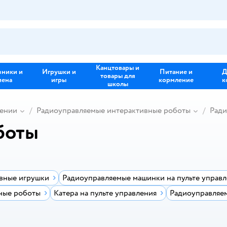
Канцтовары и
зники и
Игрушки и
Питание и
Д
товары для
иена
игры
кормление
к
школы
лении
Радиоуправляемые интерактивные роботы
Ради
боты
вные игрушки
Радиоуправляемые машинки на пульте управ
ные роботы
Катера на пульте управления
Радиоуправляе