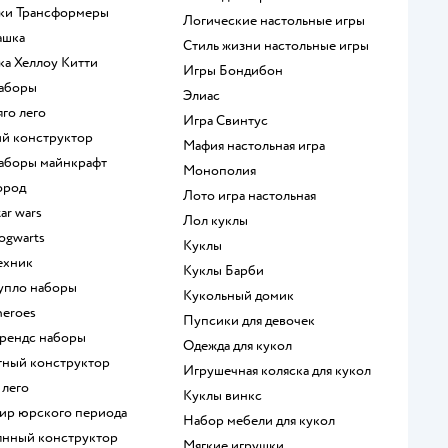
шки Трансформеры
Логические настольные игры
ашка
Стиль жизни настольные игры
шка Хеллоу Китти
Игры Бондибон
наборы
Элиас
яго лего
Игра Свинтус
кий конструктор
Мафия настольная игра
 наборы майнкрафт
Монополия
город
Лото игра настольная
tar wars
Лол куклы
hogwarts
Куклы
техник
Куклы Барби
дупло наборы
Кукольный домик
heroes
Пупсики для девочек
 френдс наборы
Одежда для кукол
итный конструктор
Игрушечная коляска для кукол
 лего
Куклы винкс
мир юрского периода
Набор мебели для кукол
вянный конструктор
Мягкие игрушки