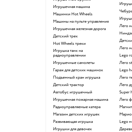
Игру
Игрушечная машина
Чебур
Машинки Hot Wheels
Игру
Машины на пульте управления
Лего 
Игрушечная железная дорога
Ниндз
Детский трек
Детс
Hot Wheels треки
Лего
Игрушка танк на
радиоуправлении
Lego 
Игрушечные самолеты
Лего s
Гараж для детских машинок
Lego 
Подъемный кран игрушка
Лего 
Детский трактор
Лего 
Автобус игрушечный
Super 
Игрушечная пожарная машина
Лего
Радиоуправляемые катера
Магн
Магазин детских игрушек
Марио
Развивающая игрушка
Lego 
Игрушки для девочек
Дере