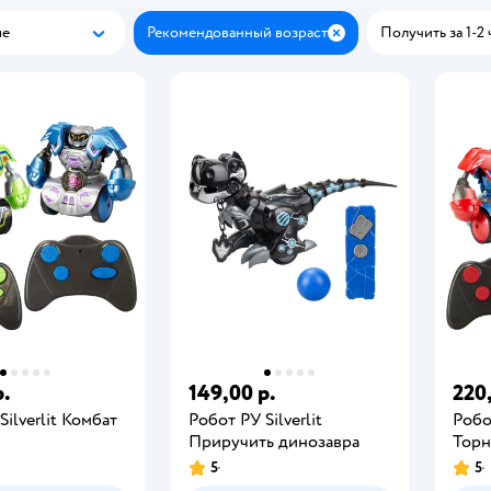
ые
Рекомендованный возраст
Получить за 1-2 
Популярные
Закрыть
р.
149,00 р.
220
Silverlit Комбат
Робот РУ Silverlit
Робо
Приручить динозавра
Торн
5
5