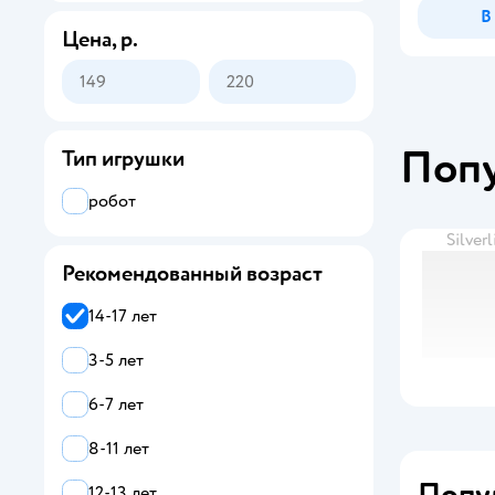
В
Цена, р.
Поп
Тип игрушки
робот
Silverl
Рекомендованный возраст
14-17 лет
3-5 лет
6-7 лет
8-11 лет
Попу
12-13 лет