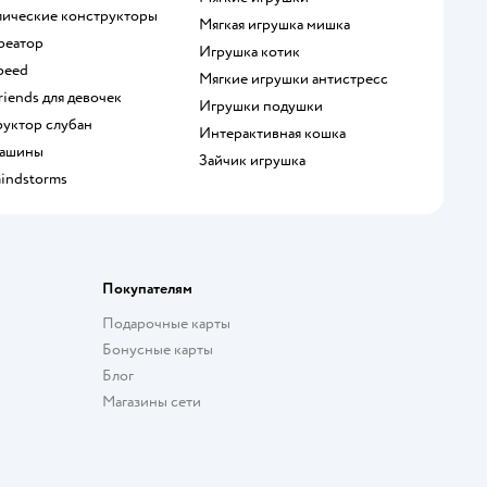
ллические конструкторы
Мягкая игрушка мишка
креатор
Игрушка котик
speed
Мягкие игрушки антистресс
Friends для девочек
Игрушки подушки
руктор слубан
Интерактивная кошка
 машины
Зайчик игрушка
mindstorms
Покупателям
Подарочные карты
Бонусные карты
Блог
Магазины сети