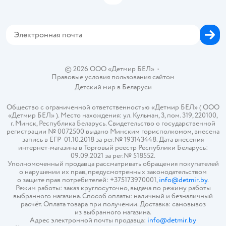
Блог
Обратная связь
Магазины сети
Карта сайта
© 2026 ООО «Детмир БЕЛ»
•
Правовые условия пользования сайтом
Детский мир в
Беларуси
Общество с ограниченной ответственностью «Детмир БЕЛ» ( ООО
«Детмир БЕЛ» ). Место нахождения: ул. Кульман, 3, пом. 319, 220100,
г. Минск, Республика Беларусь. Свидетельство о государственной
регистрации № 0072500 выдано Минским горисполкомом, внесена
запись в ЕГР 01.10.2018 за рег.№ 193143448. Дата внесения
интернет-магазина в Торговый реестр Республики Беларусь:
09.09.2021 за рег.№ 518552.
Уполномоченный продавца рассматривать обращения покупателей
о нарушении их прав, предусмотренных законодательством
о защите прав потребителей: +375173970001,
info@detmir.by
.
Режим работы: заказ круглосуточно, выдача по режиму работы
выбранного магазина. Способ оплаты: наличный и безналичный
расчёт. Оплата товара при получении. Доставка: самовывоз
из выбранного магазина.
Адрес электронной почты продавца:
info@detmir.by