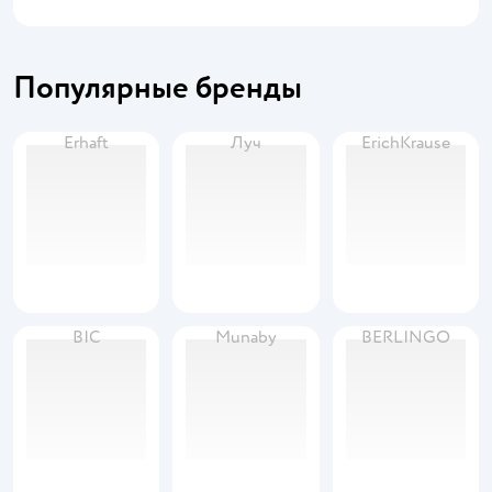
Популярные бренды
Erhaft
Луч
ErichKrause
BIC
Munaby
BERLINGO