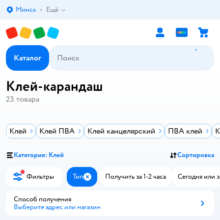
Минск
Ещё
Выбор адреса доставки.
Каталог
Клей-карандаш
23
товара
Клей
Клей ПВА
Клей канцелярский
ПВА клей
К
Категория: Клей
Сортировка
Фильтры
Тип
Получить за 1-2 часа
Сегодня или з
Закрыть
Способ получения
Выберите адрес или магазин
Способ получения