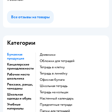
Все отзывы на товары
Категории
Бумажная
Дневники
продукция
Обложки для тетрадей
Канцелярские
Тетрадь в клетку
принадлежности
Тетрадь в линейку
Рабочее место
школьника
Офисная бумага
Рюкзаки, ранцы,
Школьная тетрадь
чемоданы
Тетрадь на кольцах
Школьная
одежда и обувь
Настенный календарь
Учебные
Предметные тетради
материалы
Папки для тетрадей