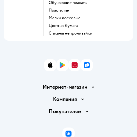
Обучающие плакаты
Пластилин
Мелки восковые
Цветная бумага
Стаканы непроливайки
App Store
Google Play
AppGallery
RuStore
Интернет-магазин
Доставка и оплата
Компания
Обмен и возврат товара
Вакансии
Покупателям
Правила продажи
Подарочные карты
Политика конфиденциальности
Бонусные карты
Политика использования файлов cookie
ВКонтакте