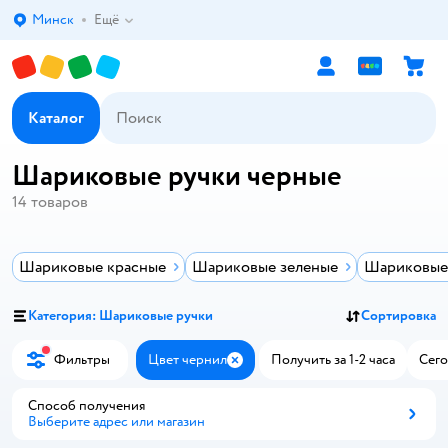
Минск
Ещё
Выбор адреса доставки.
Каталог
Шариковые ручки черные
14
товаров
Шариковые красные
Шариковые зеленые
Шариковые
Категория: Шариковые ручки
Сортировка
Фильтры
Цвет чернил
Получить за 1-2 часа
Сего
Закрыть
Способ получения
Выберите адрес или магазин
Способ получения