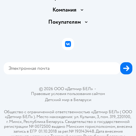
Доставка и оплата
Компания
Обмен и возврат товара
Вакансии
Покупателям
Правила продажи
Подарочные карты
Политика конфиденциальности
Бонусные карты
Политика использования файлов cookie
ВКонтакте
Блог
Обратная связь
Магазины сети
Карта сайта
© 2026 ООО «Детмир БЕЛ»
•
Правовые условия пользования сайтом
Детский мир в
Беларуси
Общество с ограниченной ответственностью «Детмир БЕЛ» ( ООО
«Детмир БЕЛ» ). Место нахождения: ул. Кульман, 3, пом. 319, 220100,
г. Минск, Республика Беларусь. Свидетельство о государственной
регистрации № 0072500 выдано Минским горисполкомом, внесена
запись в ЕГР 01.10.2018 за рег.№ 193143448. Дата внесения