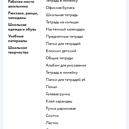
Тетрадь в линейку
Рабочее место
школьника
Офисная бумага
Рюкзаки, ранцы,
Школьная тетрадь
чемоданы
Тетрадь на кольцах
Школьная
одежда и обувь
Настенный календарь
Учебные
Предметные тетради
материалы
Папки для тетрадей
Школьное
Блокнот детский
творчество
Общие тетради
Альбом для рисования
Тетрадь в линейку
Папки для тетрадей а4
Пенал
Гелевая ручка
Клей карандаш
Ручка шариковая
Скотчи
Ластик