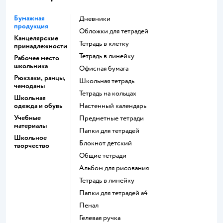
Бумажная
Дневники
продукция
Обложки для тетрадей
Канцелярские
Тетрадь в клетку
принадлежности
Тетрадь в линейку
Рабочее место
школьника
Офисная бумага
Рюкзаки, ранцы,
Школьная тетрадь
чемоданы
Тетрадь на кольцах
Школьная
одежда и обувь
Настенный календарь
Учебные
Предметные тетради
материалы
Папки для тетрадей
Школьное
Блокнот детский
творчество
Общие тетради
Альбом для рисования
Тетрадь в линейку
Папки для тетрадей а4
Пенал
Гелевая ручка