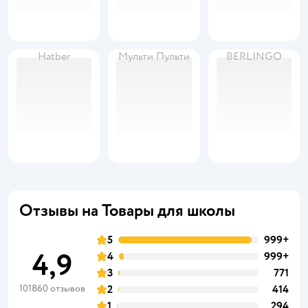
Hatber
Мульти Пульти
BERLINGO
Отзывы на Товары для школы
5
999+
4,9
4
999+
3
771
101860 отзывов
2
414
1
294