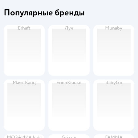
Популярные бренды
Erhaft
Луч
Munaby
Маяк Канц
ErichKrause
BabyGo
МОЗАИКА kids
Grizzly
ГАММА