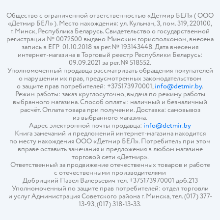
Общество с ограниченной ответственностью «Детмир БЕЛ» ( ООО
«Детмир БЕЛ» ). Место нахождения: ул. Кульман, 3, пом. 319, 220100,
г. Минск, Республика Беларусь. Свидетельство о государственной
регистрации № 0072500 выдано Минским горисполкомом, внесена
запись в ЕГР 01.10.2018 за рег.№ 193143448. Дата внесения
интернет-магазина в Торговый реестр Республики Беларусь:
09.09.2021 за рег.№ 518552.
Уполномоченный продавца рассматривать обращения покупателей
о нарушении их прав, предусмотренных законодательством
о защите прав потребителей: +375173970001,
info@detmir.by
.
Режим работы: заказ круглосуточно, выдача по режиму работы
выбранного магазина. Способ оплаты: наличный и безналичный
расчёт. Оплата товара при получении. Доставка: самовывоз
из выбранного магазина.
Адрес электронной почты продавца:
info@detmir.by
Книга замечаний и предложений интернет-магазина находится
по месту нахождения ООО «Детмир БЕЛ». Потребитель при этом
вправе оставить замечания и предложения в любом магазине
торговой сети «Детмир».
Ответственный за продвижение отечественных товаров и работе
с отечественными производителями
Добрицкий Павел Валерьевич тел. +375173970001 доб.213
Уполномоченный по защите прав потребителей: отдел торговли
и услуг Администрация Советского района г. Минска, тел. (017) 377-
13-93, (017) 318-13-33.