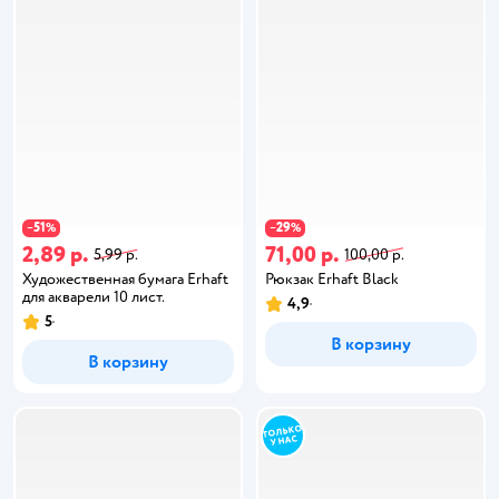
51
29
−
%
−
%
2,89 р.
71,00 р.
5,99 р.
100,00 р.
Художественная бумага Erhaft
Рюкзак Erhaft Black
для акварели 10 лист.
4,9
5
В корзину
В корзину