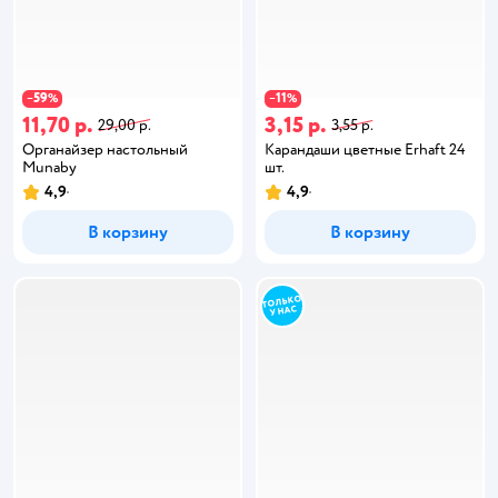
59
11
−
%
−
%
11,70 р.
3,15 р.
29,00 р.
3,55 р.
Органайзер настольный
Карандаши цветные Erhaft 24
Munaby
шт.
4,9
4,9
В корзину
В корзину