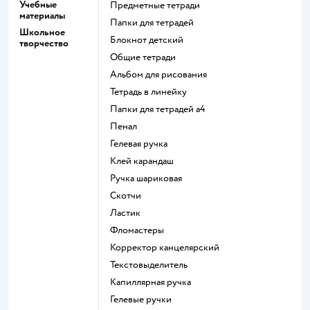
Учебные
Предметные тетради
материалы
Папки для тетрадей
Школьное
Блокнот детский
творчество
Общие тетради
Альбом для рисования
Тетрадь в линейку
Папки для тетрадей а4
Пенал
Гелевая ручка
Клей карандаш
Ручка шариковая
Скотчи
Ластик
Фломастеры
Корректор канцелярский
Текстовыделитель
Капиллярная ручка
Гелевые ручки