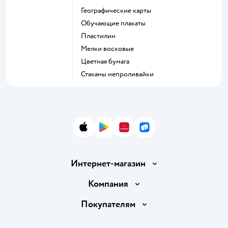
Географические карты
Обучающие плакаты
Пластилин
Мелки восковые
Цветная бумага
Стаканы непроливайки
App Store
Google Play
AppGallery
RuStore
Интернет-магазин
Доставка и оплата
Компания
Обмен и возврат товара
Вакансии
Покупателям
Правила продажи
Подарочные карты
Политика конфиденциальности