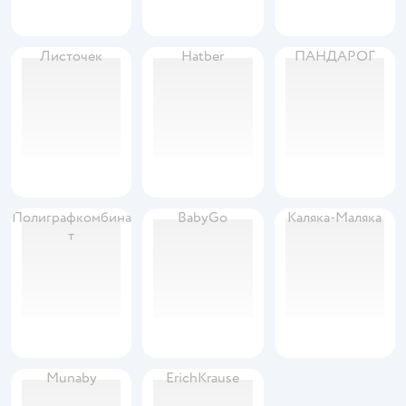
Листочек
Hatber
ПАНДАРОГ
Полиграфкомбина
BabyGo
Каляка-Маляка
т
Munaby
ErichKrause