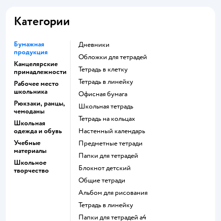
Категории
Бумажная
Дневники
продукция
Обложки для тетрадей
Канцелярские
Тетрадь в клетку
принадлежности
Тетрадь в линейку
Рабочее место
школьника
Офисная бумага
Рюкзаки, ранцы,
Школьная тетрадь
чемоданы
Тетрадь на кольцах
Школьная
одежда и обувь
Настенный календарь
Учебные
Предметные тетради
материалы
Папки для тетрадей
Школьное
Блокнот детский
творчество
Общие тетради
Альбом для рисования
Тетрадь в линейку
Папки для тетрадей а4