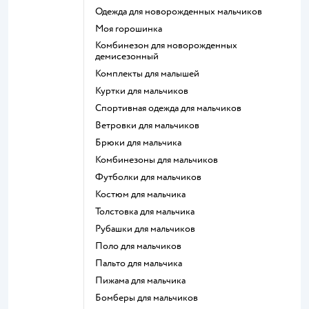
Одежда для новорожденных мальчиков
Моя горошинка
Комбинезон для новорожденных
демисезонный
Комплекты для малышей
Куртки для мальчиков
Спортивная одежда для мальчиков
Ветровки для мальчиков
Брюки для мальчика
Комбинезоны для мальчиков
Футболки для мальчиков
Костюм для мальчика
Толстовка для мальчика
Рубашки для мальчиков
Поло для мальчиков
Пальто для мальчика
Пижама для мальчика
Бомберы для мальчиков