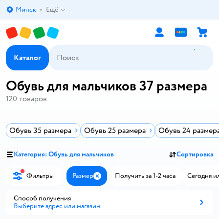
Минск
Ещё
Выбор адреса доставки.
Каталог
Обувь для мальчиков 37 размера
120
товаров
Обувь 35 размера
Обувь 25 размера
Обувь 24 размер
Категория: Обувь для мальчиков
Сортировка
Фильтры
Размер
Получить за 1-2 часа
Сегодня и
Закрыть
Способ получения
Выберите адрес или магазин
Способ получения