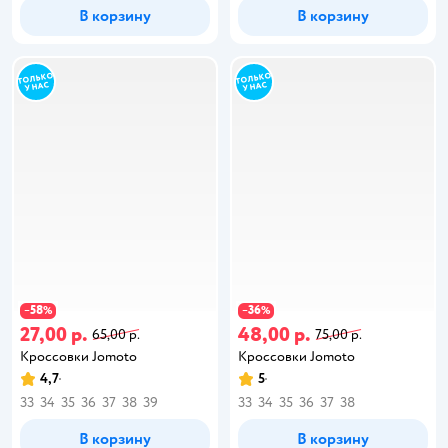
В корзину
В корзину
58
36
−
%
−
%
27,00 р.
48,00 р.
65,00 р.
75,00 р.
Кроссовки Jomoto
Кроссовки Jomoto
4,7
5
33
34
35
36
37
38
39
33
34
35
36
37
38
В корзину
В корзину