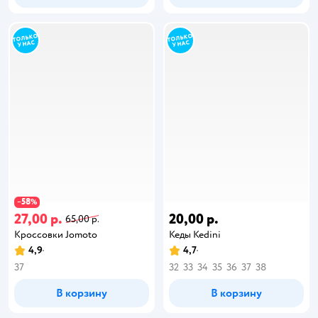
58
−
%
27,00 р.
20,00 р.
65,00 р.
Кроссовки Jomoto
Кеды Kedini
4,9
4,7
37
32
33
34
35
36
37
38
В корзину
В корзину