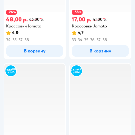
26
58
−
%
−
%
48,00 р.
17,00 р.
65,00 р.
41,00 р.
Кроссовки Jomoto
Кроссовки Jomoto
4,8
4,7
34
35
37
38
33
34
35
36
37
38
В корзину
В корзину