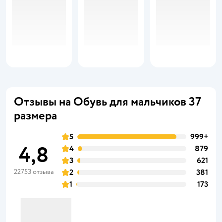
Отзывы на Обувь для мальчиков 37
размера
5
999+
4,8
4
879
3
621
22753 отзыва
2
381
1
173