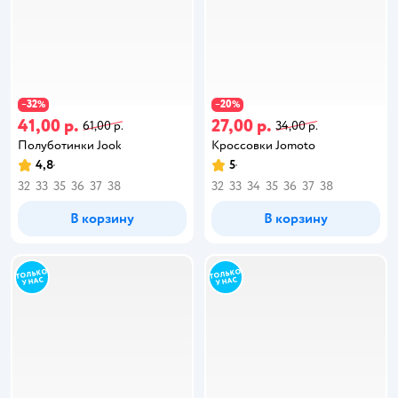
32
20
−
%
−
%
41,00 р.
27,00 р.
61,00 р.
34,00 р.
Полуботинки Jook
Кроссовки Jomoto
4,8
5
32
33
35
36
37
38
32
33
34
35
36
37
38
В корзину
В корзину