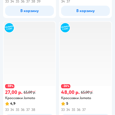
33
34
35
36
37
38
39
34
37
В корзину
В корзину
58
26
−
%
−
%
27,00 р.
48,00 р.
65,00 р.
65,00 р.
Кроссовки Jomoto
Кроссовки Jomoto
4,9
5
33
34
35
36
37
38
33
34
35
36
37