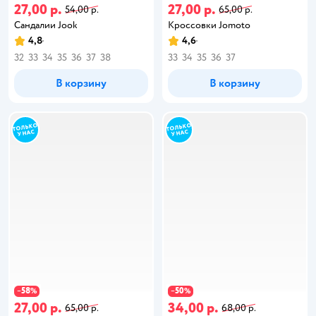
27,00 р.
27,00 р.
54,00 р.
65,00 р.
Сандалии Jook
Кроссовки Jomoto
4,8
4,6
32
33
34
35
36
37
38
33
34
35
36
37
В корзину
В корзину
58
50
−
%
−
%
27,00 р.
34,00 р.
65,00 р.
68,00 р.