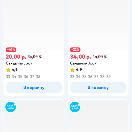
41
22
−
%
−
%
20,00 р.
34,00 р.
34,00 р.
44,00 р.
Сандалии Jook
Сандалии Jook
4,9
4,9
33
34
35
36
37
38
33
34
35
36
37
38
39
В корзину
В корзину