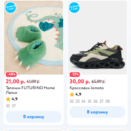
48
53
−
%
−
%
21,00 р.
30,00 р.
41,00 р.
65,00 р.
Тапочки FUTURINO Home
Кроссовки Jomoto
Лапки
4,9
4,9
32
33
34
35
36
37
38
35
37
В корзину
В корзину