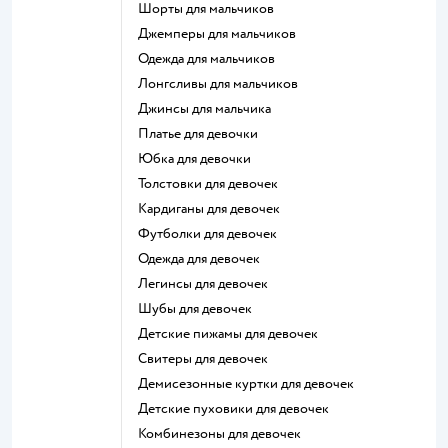
Шорты для мальчиков
Джемперы для мальчиков
Одежда для мальчиков
Лонгсливы для мальчиков
Джинсы для мальчика
Платье для девочки
Юбка для девочки
Толстовки для девочек
Кардиганы для девочек
Футболки для девочек
Одежда для девочек
Легинсы для девочек
Шубы для девочек
Детские пижамы для девочек
Свитеры для девочек
Демисезонные куртки для девочек
Детские пуховики для девочек
Комбинезоны для девочек