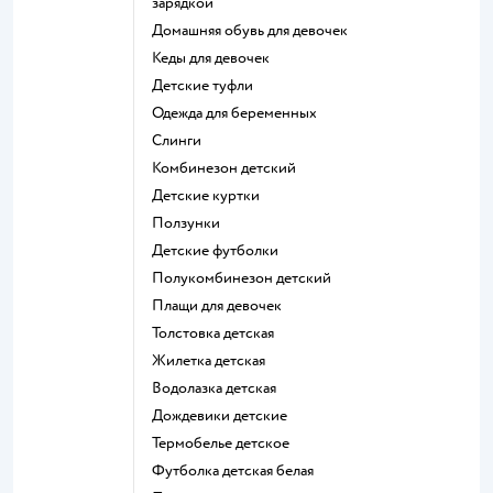
зарядкой
Домашняя обувь для девочек
Кеды для девочек
Детские туфли
Одежда для беременных
Слинги
Комбинезон детский
Детские куртки
Ползунки
Детские футболки
Полукомбинезон детский
Плащи для девочек
Толстовка детская
Жилетка детская
Водолазка детская
Дождевики детские
Термобелье детское
Футболка детская белая