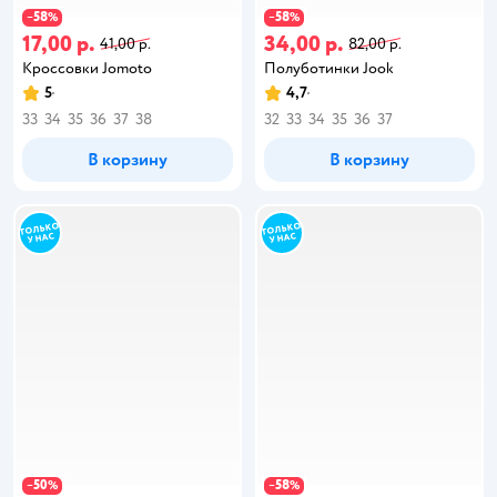
58
58
−
%
−
%
17,00 р.
34,00 р.
41,00 р.
82,00 р.
Кроссовки Jomoto
Полуботинки Jook
5
4,7
33
34
35
36
37
38
32
33
34
35
36
37
В корзину
В корзину
50
58
−
%
−
%