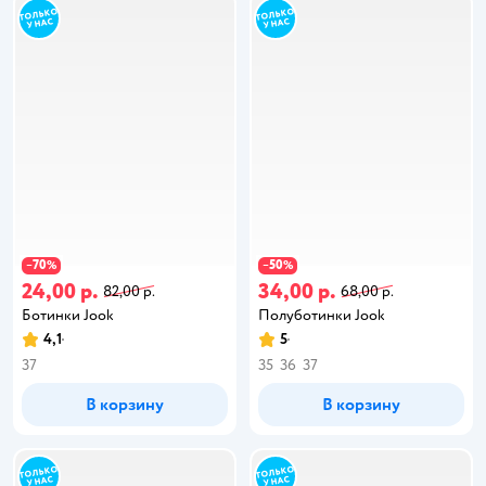
70
50
−
%
−
%
24,00 р.
34,00 р.
82,00 р.
68,00 р.
Ботинки Jook
Полуботинки Jook
4,1
5
37
35
36
37
В корзину
В корзину