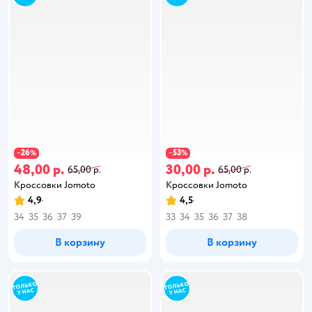
26
53
−
%
−
%
48,00 р.
30,00 р.
65,00 р.
65,00 р.
Кроссовки Jomoto
Кроссовки Jomoto
4,9
4,5
34
35
36
37
39
33
34
35
36
37
38
В корзину
В корзину