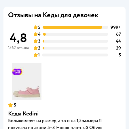
Отзывы на Кеды для девочек
5
999+
4,8
4
67
3
44
1562 отзыва
2
29
1
5
5
Кеды Kedini
Большемерят на размер, а то и на 1,5размера Я
покупала по акции 5=3 Носок плотный Обувь