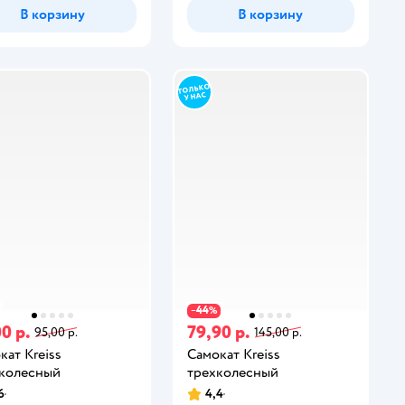
В корзину
В корзину
44
−
%
0 р.
79,90 р.
95,00 р.
145,00 р.
кат Kreiss
Самокат Kreiss
колесный
трехколесный
6
4,4