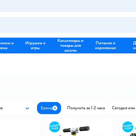
Канцтовары и
зники и
Игрушки и
Питание и
Д
товары для
иена
игры
кормление
к
школы
ые
Бренд
Получить за 1-2 часа
Сегодня или 
Популярные
Закрыть