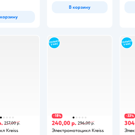
В корзину
 корзину
18
33
−
%
−
%
р.
240,00 р.
304
257,00 р.
296,00 р.
л Kreiss
Электромотоцикл Kreiss
Элек