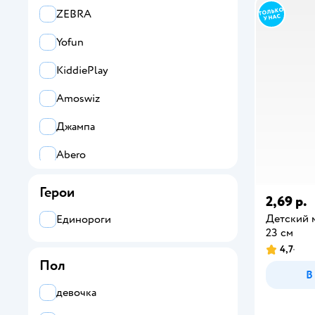
ZEBRA
Yofun
KiddiePlay
Amoswiz
Джампа
Abero
Все
Герои
2,69 р.
Kreiss
Детский м
Единороги
23 см
Abero
4,7
Пол
Amoswiz
В
девочка
KiddiePlay