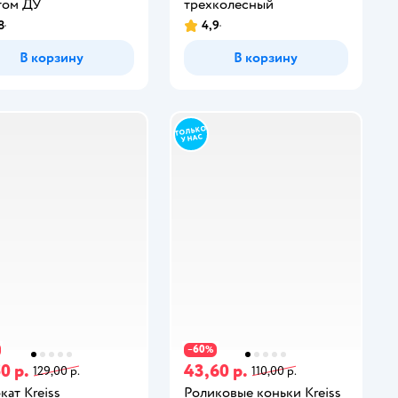
том ДУ
трехколесный
8
4,9
В корзину
В корзину
60
−
%
0 р.
43,60 р.
129,00 р.
110,00 р.
кат Kreiss
Роликовые коньки Kreiss