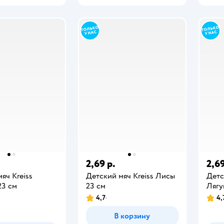
2,69 р.
2,69
яч Kreiss
Детский мяч Kreiss Лисы
Детс
23 см
23 см
Лягу
4,7
4,
В корзину