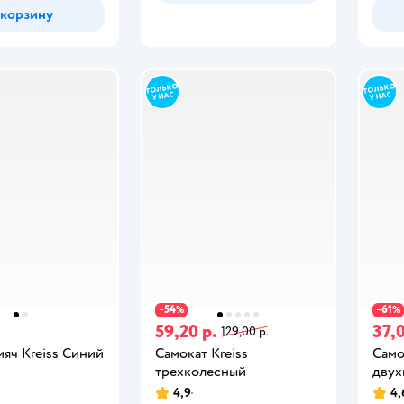
 корзину
54
61
−
%
−
%
59,20 р.
37,0
129,00 р.
яч Kreiss Синий
Самокат Kreiss
Само
трехколесный
двух
4,9
4,