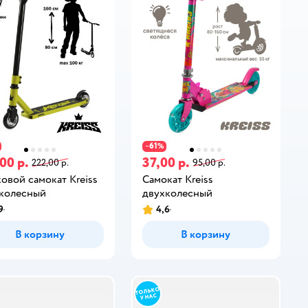
61
−
%
00 р.
37,00 р.
222,00 р.
95,00 р.
овой самокат Kreiss
Самокат Kreiss
колесный
двухколесный
9
4,6
В корзину
В корзину