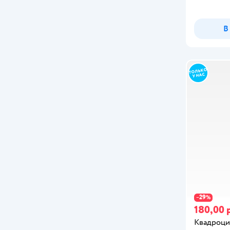
В
29
−
%
180,00 
Квадроцик