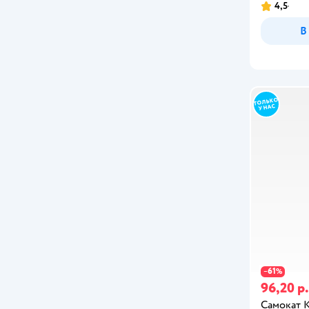
4,5
В
61
−
%
96,20 р.
Самокат K