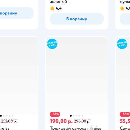
зеленый
пуль
4,4
4,
 корзину
В корзину
35
56
−
%
−
%
190,00 р.
55,5
252,00 р.
296,00 р.
reiss
Трюковой самокат Kreiss
Само