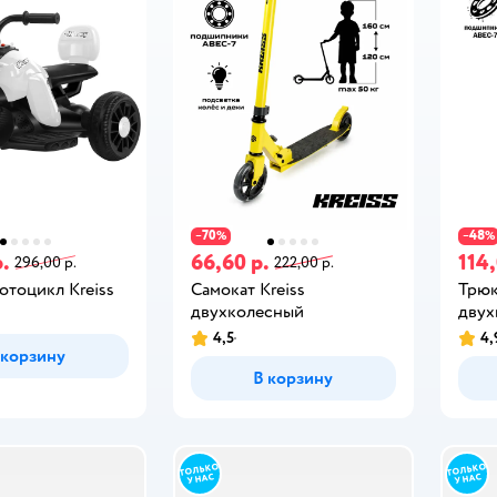
70
48
−
%
−
%
р.
66,60 р.
114,
296,00 р.
222,00 р.
отоцикл Kreiss
Самокат Kreiss
Трюк
двухколесный
двух
4,5
4,
 корзину
В корзину