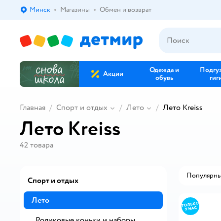
Минск
Магазины
Обмен и возврат
Выбор адреса доставки.
Одежда и
Подгу
Акции
обувь
гиг
Главная
Спорт и отдых
Лето
Лето Kreiss
Лето Kreiss
42
товара
Популярн
Спорт и отдых
Лето
Роликовые коньки и наборы