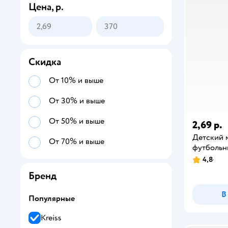
Цена, р.
Скидка
От 10% и выше
От 30% и выше
От 50% и выше
2,69 р.
Детский м
От 70% и выше
футбольн
4,8
Бренд
В
Популярные
Kreiss