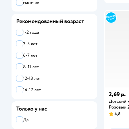
мальчик
Yofun
ZEBRA
Рекомендованный возраст
Джампа
1-2 года
3-5 лет
6-7 лет
8-11 лет
12-13 лет
14-17 лет
2,69 р.
Детский м
Розовый 
Только у нас
4,8
Да