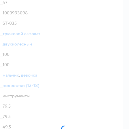
47
1000993098
ST-035
трюковой самокат
двухколесный
100
100
мальчик
,
девочка
подростки (13-18)
инструменты
79.5
79.5
49.5