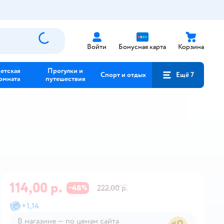
Войти
Бонусная карта
Корзина
етская
Прогулки и
Спорт и отдых
Ещё 7
омната
путешествия
114,00 р.
48
222,00 р.
−
%
+
1,14
В магазине — по ценам сайта