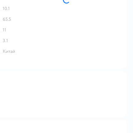
10.1
65.5
11
3.1
Китай