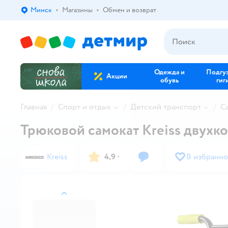
Минск
Магазины
Обмен и возврат
Выбор адреса доставки.
Одежда и
Подгу
Акции
обувь
гиг
Главная
Спорт и отдых
Детский транспорт
С
Трюковой самокат Kreiss двухк
Kreiss
4,9
·
В избранно
назад