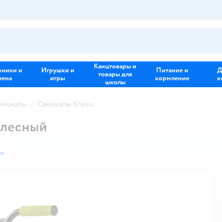
Канцтовары и
зники и
Игрушки и
Питание и
Д
товары для
иена
игры
кормление
к
школы
амокаты
Самокаты Kreiss
олесный
е