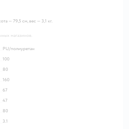
а — 79,5 см, вес — 3,1 кг.
чных магазинов.
PU/полиуретан
100
80
160
67
47
80
3.1