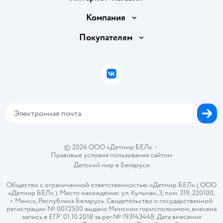
Доставка и оплата
Компания
Обмен и возврат товара
Вакансии
Покупателям
Правила продажи
Подарочные карты
Политика конфиденциальности
Бонусные карты
Политика использования файлов cookie
ВКонтакте
Блог
Обратная связь
Магазины сети
Карта сайта
© 2026 ООО «Детмир БЕЛ»
•
Правовые условия пользования сайтом
Детский мир в
Беларуси
Общество с ограниченной ответственностью «Детмир БЕЛ» ( ООО
«Детмир БЕЛ» ). Место нахождения: ул. Кульман, 3, пом. 319, 220100,
г. Минск, Республика Беларусь. Свидетельство о государственной
регистрации № 0072500 выдано Минским горисполкомом, внесена
запись в ЕГР 01.10.2018 за рег.№ 193143448. Дата внесения