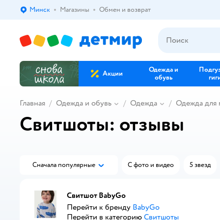
Минск
Магазины
Обмен и возврат
Выбор адреса доставки.
Одежда и
Подгу
Акции
обувь
гиг
Главная
Одежда и обувь
Одежда
Одежда для
Свитшоты: отзывы
Сначала популярные
С фото и видео
5 звезд
Свитшот BabyGo
Перейти к бренду
BabyGo
Перейти в категорию
Свитшоты