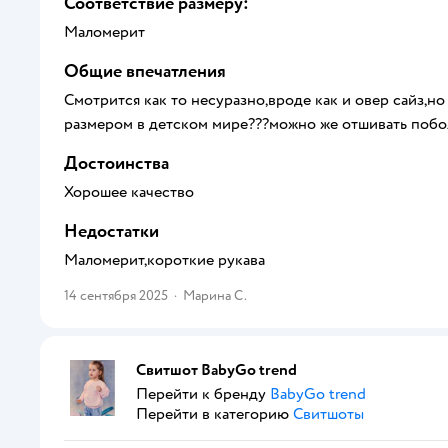
Соответствие размеру:
Маломерит
Общие впечатления
Смотрится как то несуразно,вроде как и овер сайз,н
размером в детском мире???можно же отшивать побол
Достоинства
Хорошее качество
Недостатки
Маломерит,короткие рукава
14 сентября 2025
·
Марина С.
Свитшот BabyGo trend
Перейти к бренду
BabyGo trend
Перейти в категорию
Свитшоты