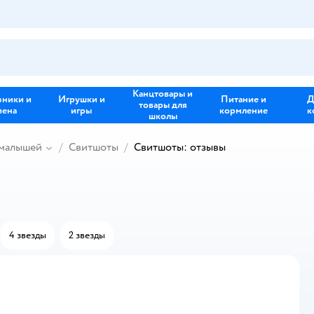
Канцтовары и
зники и
Игрушки и
Питание и
Д
товары для
иена
игры
кормление
к
школы
 малышей
Свитшоты
Свитшоты: отзывы
4 звезды
2 звезды