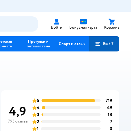
Войти
Бонусная карта
Корзина
етская
Прогулки и
Спорт и отдых
Ещё 7
омната
путешествия
5
719
отзыва
оценка
4,9
4
49
отзыва
оценка
3
18
отзыва
оценка
793 отзыва
2
7
отзыва
оценка
1
0
отзыва