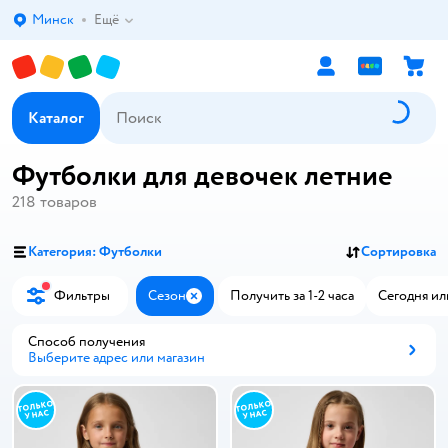
Минск
Ещё
Выбор адреса доставки.
Каталог
Футболки для девочек летние
218
товаров
Категория: Футболки
Сортировка
Фильтры
Сезон
Получить за 1-2 часа
Сегодня ил
Закрыть
Способ получения
Выберите адрес или магазин
Способ получения