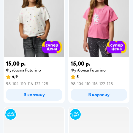
15,00 р.
15,00 р.
Футболка Futurino
Футболка Futurino
4,9
5
98
104
110
116
122
128
98
104
110
116
122
128
В корзину
В корзину