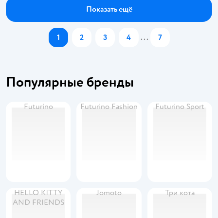
Показать ещё
1
2
3
4
...
7
Популярные бренды
Futurino
Futurino Fashion
Futurino Sport
HELLO KITTY
Jomoto
Три кота
AND FRIENDS