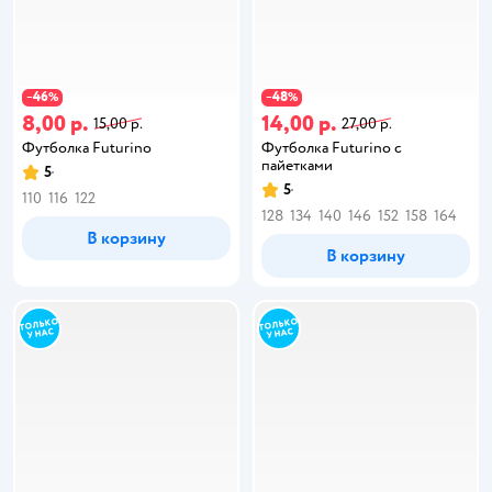
46
48
−
%
−
%
8,00 р.
14,00 р.
15,00 р.
27,00 р.
Футболка Futurino
Футболка Futurino с
пайетками
5
5
110
116
122
128
134
140
146
152
158
164
В корзину
В корзину