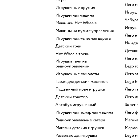
Лего 
Игрушечные оружия
Игру
Игрушечная машина
Чебур
Машинки Hot Wheels
Игру
Машины на пульте управления
Лего 
Игрушечная железная дорога
Ниндз
Детский трек
Детс
Hot Wheels треки
Лего
Игрушка танк на
радиоуправлении
Lego 
Игрушечные самолеты
Лего s
Гараж для детских машинок
Lego 
Подъемный кран игрушка
Лего 
Детский трактор
Лего 
Автобус игрушечный
Super 
Игрушечная пожарная машина
Лего
Радиоуправляемые катера
Магн
Магазин детских игрушек
Марио
Развивающая игрушка
Lego 