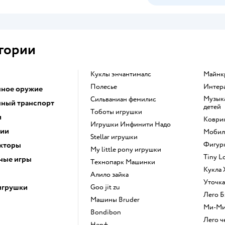
гории
Куклы энчантималс
Майн
Полесье
Инте
ное оружие
Музыкальные инструменты для
Сильваниан фемилис
ный транспорт
детей
Тоботы игрушки
и
Коври
Игрушки Инфинити Надо
ции
Моби
Stellar игрушки
кторы
Фигу
my little pony игрушки
Tiny 
ные игры
Технопарк Машинки
Кукла
Алило зайка
Уточк
игрушки
Goo jit zu
Лего
Машины Bruder
Ми-М
Bondibon
Лего 
Нерф