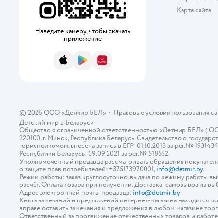
Карта сайта
Наведите камеру, чтобы скачать
приложение
App Store
Google Play
AppGallery
© 2026 ООО «Детмир БЕЛ»
•
Правовые условия пользования с
Детский мир в
Беларуси
Общество с ограниченной ответственностью «Детмир БЕЛ» ( ООО «
220100, г. Минск, Республика Беларусь. Свидетельство о госуд
горисполкомом, внесена запись в ЕГР 01.10.2018 за рег.№ 193143
Республики Беларусь: 09.09.2021 за рег.№ 518552.
Уполномоченный продавца рассматривать обращения покупателе
о защите прав потребителей: +375173970001,
info@detmir.by
.
Режим работы: заказ круглосуточно, выдача по режиму работы в
расчёт. Оплата товара при получении. Доставка: самовывоз из вы
Адрес электронной почты продавца:
info@detmir.by
Книга замечаний и предложений интернет-магазина находится п
вправе оставить замечания и предложения в любом магазине тор
Ответственный за продвижение отечественных товаров и работ