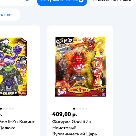
Популярные
Закрыть
ь всё
.
409,00 р.
GooJitZu Викинг
Фигурка GooJitZu
Делюкс
Неистовый
Вулканический Царь