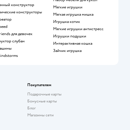
вянный конструктор
Мягкие игрушки
ллические конструкторы
Мягкая игрушка мишка
креатор
Игрушка котик
speed
Мягкие игрушки антистресс
Friends для девочек
Игрушки подушки
руктор слубан
Интерактивная кошка
 машины
Зайчик игрушка
mindstorms
Покупателям
Подарочные карты
Бонусные карты
Блог
Магазины сети