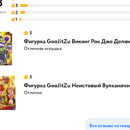
8
3
ывов
2
1
5
Фигурка GooJitZu Викинг Рок Джо Делю
Отличная игрушка
5
Фигурка GooJitZu Неистовый Вулканиче
Отлично
Все отзывы на това