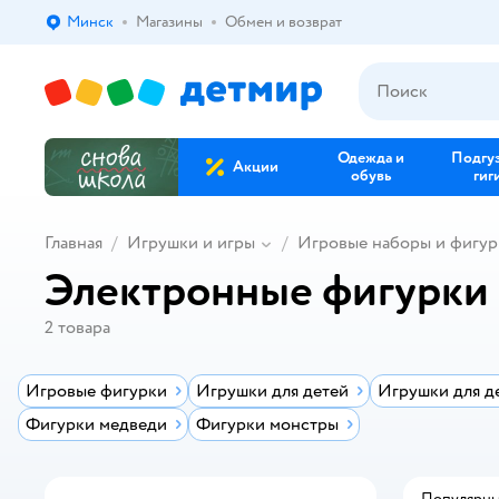
Минск
Магазины
Обмен и возврат
Выбор адреса доставки.
Одежда и
Подгу
Акции
обувь
гиг
Главная
Игрушки и игры
Игровые наборы и фигур
Электронные фигурки
2
товара
Игровые фигурки
Игрушки для детей
Игрушки для д
Фигурки медведи
Фигурки монстры
Популярн