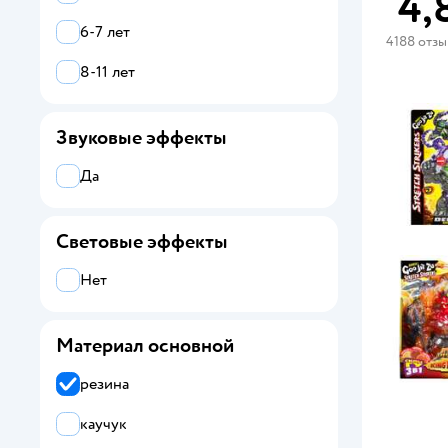
4,
6-7 лет
4188 отз
8-11 лет
Звуковые эффекты
Да
Световые эффекты
Нет
Материал основной
резина
каучук