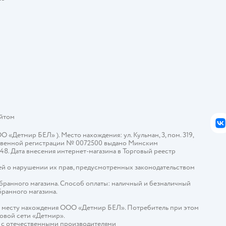
айтом
В
Детмир БЕЛ» ). Место нахождения: ул. Кульман, 3, пом. 319,
арственной регистрации № 0072500 выдано Минским
448. Дата внесения интернет-магазина в Торговый реестр
й о нарушении их прав, предусмотренных законодательством
ыбранного магазина. Способ оплаты: наличный и безналичный
бранного магазина.
о месту нахождения ООО «Детмир БЕЛ». Потребитель при этом
говой сети «Детмир».
е с отечественными производителями