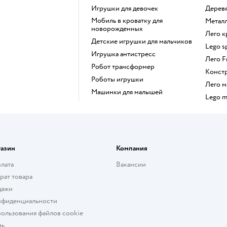
Игрушки для девочек
Дере
Мобиль в кроватку для
Мета
новорожденных
Лего 
Детские игрушки для мальчиков
Lego 
Игрушка антистресс
Лего 
Робот трансформер
Конст
Роботы игрушки
Лего
Машинки для малышей
Lego 
газин
Компания
плата
Вакансии
рат товара
дажи
нфиденциальности
ользования файлов cookie
зь