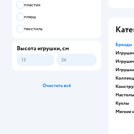
пластик
плюш
Кате
текстиль
Бренды
Высота игрушки, см
Игрушеч
Игрушеч
Игрушк
Коллек
Очистить всё
Констру
Настоль
Куклы
Мягкие 