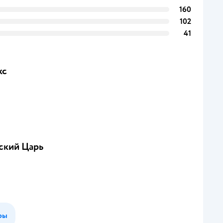
160
102
41
кс
ский Царь
ры