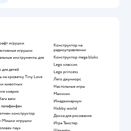
крафт игрушки
Конструктор на
радиоуправлении
рактивные игрушки
Конструктор mega bloks
Lego классик
к для детей
Lego princess
ль на кроватку Tiny Love
Лего джуниорс
рки животных
Настольные игры
Love коврик
Манчкин
 Хаги ваги
Имаджинариум
а лалафанфан
Hobby world
 Бэтмен конструктор
Доска для рисования
и-Мишки игрушки
Игра Твистер
человек паук
Шахматы