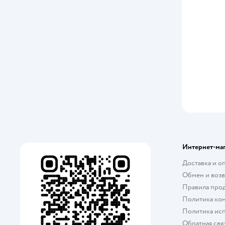
Интернет-ма
Доставка и о
Обмен и возв
Правила про
Политика ко
Политика исп
Обратная свя