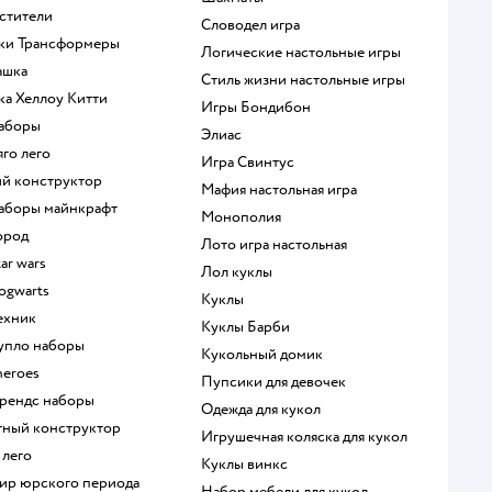
мстители
Словодел игра
шки Трансформеры
Логические настольные игры
ашка
Стиль жизни настольные игры
шка Хеллоу Китти
Игры Бондибон
наборы
Элиас
яго лего
Игра Свинтус
кий конструктор
Мафия настольная игра
 наборы майнкрафт
Монополия
город
Лото игра настольная
tar wars
Лол куклы
hogwarts
Куклы
техник
Куклы Барби
дупло наборы
Кукольный домик
heroes
Пупсики для девочек
 френдс наборы
Одежда для кукол
итный конструктор
Игрушечная коляска для кукол
 лего
Куклы винкс
мир юрского периода
Набор мебели для кукол