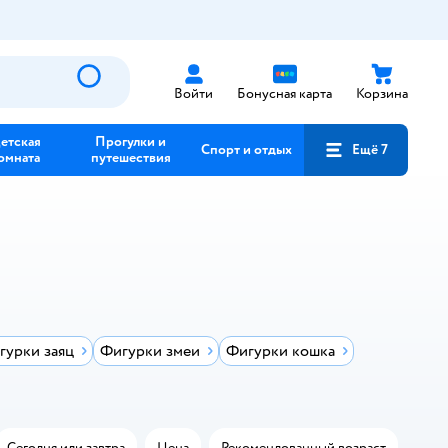
Войти
Бонусная карта
Корзина
етская
Прогулки и
Спорт и отдых
Ещё 7
омната
путешествия
гурки заяц
Фигурки змеи
Фигурки кошка
Сегодня или завтра
Цена
Рекомендованный возраст