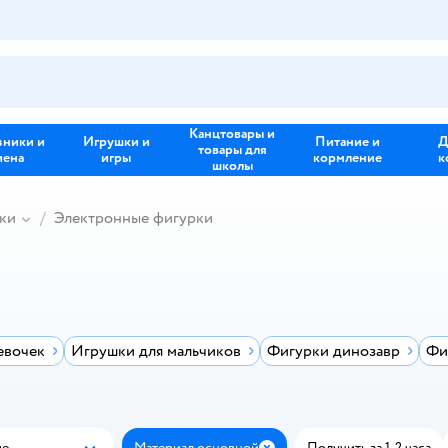
Канцтовары и
зники и
Игрушки и
Питание и
Д
товары для
иена
игры
кормление
к
школы
ки
Электронные фигурки
евочек
Игрушки для мальчиков
Фигурки динозавр
Фи
ые
Материал основной
Получить за 1-2 часа