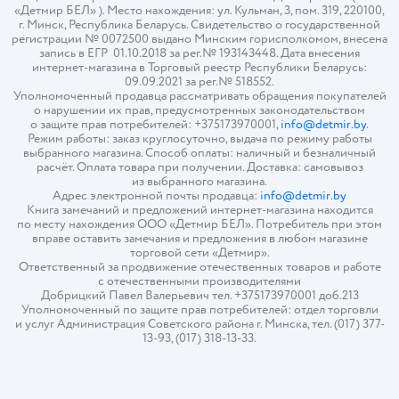
«Детмир БЕЛ» ). Место нахождения: ул. Кульман, 3, пом. 319, 220100,
г. Минск, Республика Беларусь. Свидетельство о государственной
регистрации № 0072500 выдано Минским горисполкомом, внесена
запись в ЕГР 01.10.2018 за рег.№ 193143448. Дата внесения
интернет-магазина в Торговый реестр Республики Беларусь:
09.09.2021 за рег.№ 518552.
Уполномоченный продавца рассматривать обращения покупателей
о нарушении их прав, предусмотренных законодательством
о защите прав потребителей: +375173970001,
info@detmir.by
.
Режим работы: заказ круглосуточно, выдача по режиму работы
выбранного магазина. Способ оплаты: наличный и безналичный
расчёт. Оплата товара при получении. Доставка: самовывоз
из выбранного магазина.
Адрес электронной почты продавца:
info@detmir.by
Книга замечаний и предложений интернет-магазина находится
по месту нахождения ООО «Детмир БЕЛ». Потребитель при этом
вправе оставить замечания и предложения в любом магазине
торговой сети «Детмир».
Ответственный за продвижение отечественных товаров и работе
с отечественными производителями
Добрицкий Павел Валерьевич тел. +375173970001 доб.213
Уполномоченный по защите прав потребителей: отдел торговли
и услуг Администрация Советского района г. Минска, тел. (017) 377-
13-93, (017) 318-13-33.