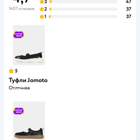
3
47
1407 отзывов
2
37
1
37
5
Туфли Jomoto
Отлтчнве