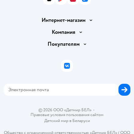
App Store
Google Play
AppGallery
RuStore
Интернет-магазин
Доставка и оплата
Компания
Обмен и возврат товара
Вакансии
Покупателям
Правила продажи
Подарочные карты
Политика конфиденциальности
Бонусные карты
Политика использования файлов cookie
ВКонтакте
Блог
Обратная связь
Магазины сети
Карта сайта
© 2026 ООО «Детмир БЕЛ»
•
Правовые условия пользования сайтом
Детский мир в
Беларуси
Общество с ограниченной ответственностью «Детмир БЕЛ» ( ООО