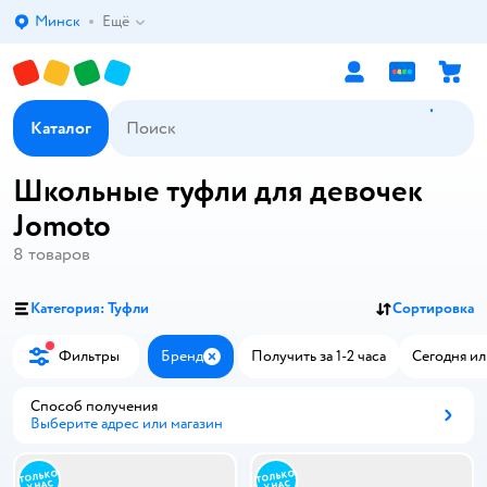
Минск
Ещё
Выбор адреса доставки.
Каталог
Школьные туфли для девочек
Jomoto
8
товаров
Категория: Туфли
Сортировка
Фильтры
Бренд
Получить за 1-2 часа
Сегодня ил
Закрыть
Способ получения
Выберите адрес или магазин
Способ получения