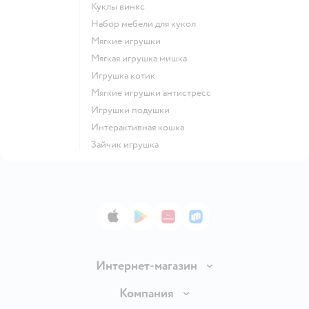
Куклы винкс
Набор мебели для кукол
Мягкие игрушки
Мягкая игрушка мишка
Игрушка котик
Мягкие игрушки антистресс
Игрушки подушки
Интерактивная кошка
Зайчик игрушка
App Store
Google Play
AppGallery
RuStore
Интернет-магазин
Доставка и оплата
Компания