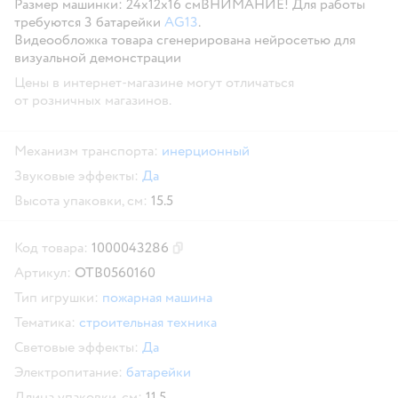
Размер машинки: 24х12х16 см
ВНИМАНИЕ! Для работы
требуются 3 батарейки
AG13
.
Видеообложка товара сгенерирована нейросетью для
визуальной демонстрации
Цены в интернет-магазине могут отличаться
от розничных магазинов.
Механизм транспорта:
инерционный
Звуковые эффекты:
Да
Высота упаковки, см:
15.5
Код товара:
1000043286
Скопировать код товара
Артикул:
OTB0560160
Тип игрушки:
пожарная машина
Тематика:
строительная техника
Световые эффекты:
Да
Электропитание:
батарейки
Длина упаковки, см:
11.5