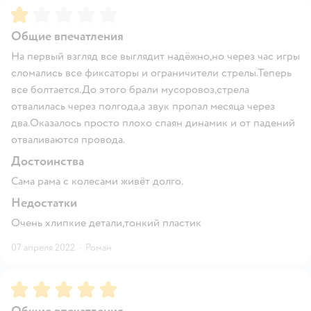
Рейтинг:
1
Общие впечатления
На первый взгляд все выглядит надёжно,но через час игры
сломались все фиксаторы и ограничители стрелы.Теперь
все болтается.До этого брали мусоровоз,стрела
отвалилась через полгода,а звук пропал месяца через
два.Оказалось просто плохо спаян динамик и от падений
отваливаются провода.
Достоинства
Сама рама с колесами живёт долго.
Недостатки
Очень хлипкие детали,тонкий пластик
07 апреля 2022
·
Роман
Рейтинг:
5