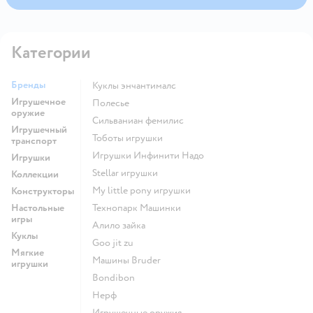
Категории
Бренды
Куклы энчантималс
Игрушечное
Полесье
оружие
Сильваниан фемилис
Игрушечный
Тоботы игрушки
транспорт
Игрушки Инфинити Надо
Игрушки
Stellar игрушки
Коллекции
my little pony игрушки
Конструкторы
Настольные
Технопарк Машинки
игры
Алило зайка
Куклы
Goo jit zu
Мягкие
Машины Bruder
игрушки
Bondibon
Нерф
Игрушечные оружия