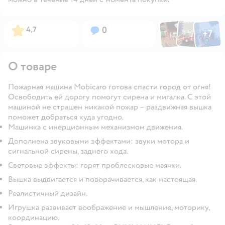
Фото по
Фото пользовател
Фото пользо
Рейтинг:
Вопросов:
4,7
0
+
7
Открыть га
О товаре
Пожарная машина Mobicaro готова спасти город от огня!
Освободить ей дорогу помогут сирена и мигалка. С этой
машиной не страшен никакой пожар – раздвижная вышка
поможет добраться куда угодно.
Машинка с инерционным механизмом движения.
Дополнена звуковыми эффектами: звуки мотора и
сигнальной сирены, заднего хода.
Световые эффекты: горят проблесковые маячки.
Вышка выдвигается и поворачивается, как настоящая.
Реалистичный дизайн.
Игрушка развивает воображение и мышление, моторику,
координацию.