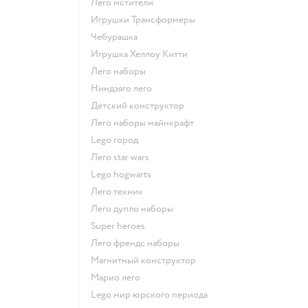
Лего мстители
Игрушки Трансформеры
Чебурашка
Игрушка Хеллоу Китти
Лего наборы
Ниндзяго лего
Детский конструктор
Лего наборы майнкрафт
Lego город
Лего star wars
Lego hogwarts
Лего техник
Лего дупло наборы
Super heroes
Лего френдс наборы
Магнитный конструктор
Марио лего
Lego мир юрского периода