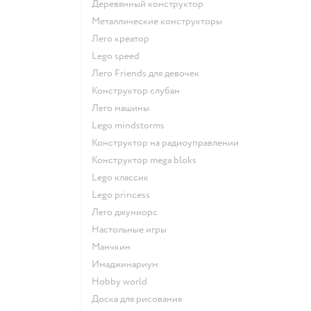
Деревянный конструктор
Металлические конструкторы
Лего креатор
Lego speed
Лего Friends для девочек
Конструктор слубан
Лего машины
Lego mindstorms
Конструктор на радиоуправлении
Конструктор mega bloks
Lego классик
Lego princess
Лего джуниорс
Настольные игры
Манчкин
Имаджинариум
Hobby world
Доска для рисования