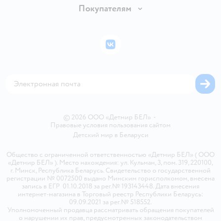
Обмен и возврат товара
Вакансии
Покупателям
Правила продажи
Подарочные карты
Политика конфиденциальности
Бонусные карты
Политика использования файлов cookie
ВКонтакте
Блог
Обратная связь
Магазины сети
Карта сайта
© 2026 ООО «Детмир БЕЛ»
•
Правовые условия пользования сайтом
Детский мир в
Беларуси
Общество с ограниченной ответственностью «Детмир БЕЛ» ( ООО
«Детмир БЕЛ» ). Место нахождения: ул. Кульман, 3, пом. 319, 220100,
г. Минск, Республика Беларусь. Свидетельство о государственной
регистрации № 0072500 выдано Минским горисполкомом, внесена
запись в ЕГР 01.10.2018 за рег.№ 193143448. Дата внесения
интернет-магазина в Торговый реестр Республики Беларусь:
09.09.2021 за рег.№ 518552.
Уполномоченный продавца рассматривать обращения покупателей
о нарушении их прав, предусмотренных законодательством