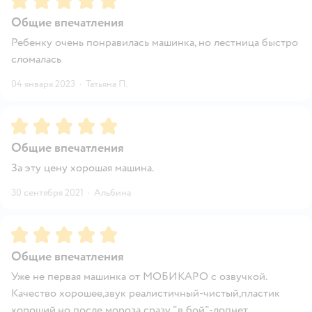
Общие впечатления
Ребенку очень понравилась машинка, но лестница быстро
сломалась
04 января 2023
·
Татьяна П.
Рейтинг:
5
Общие впечатления
За эту цену хорошая машина.
30 сентября 2021
·
Альбина
Рейтинг:
5
Общие впечатления
Уже не первая машинка от МОБИКАРО с озвучкой.
Качество хорошее,звук реалистичный-чистый,пластик
хороший,но после мороза сразу "в бой"-лопнет.