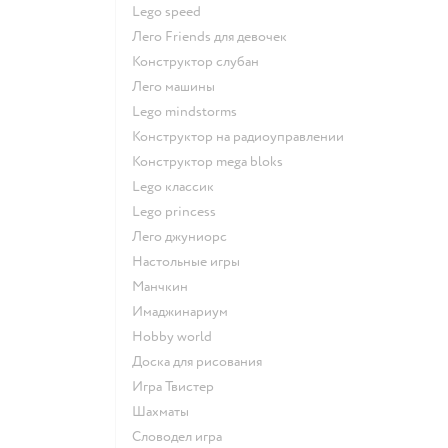
Lego speed
Лего Friends для девочек
Конструктор слубан
Лего машины
Lego mindstorms
Конструктор на радиоуправлении
Конструктор mega bloks
Lego классик
Lego princess
Лего джуниорс
Настольные игры
Манчкин
Имаджинариум
Hobby world
Доска для рисования
Игра Твистер
Шахматы
Словодел игра