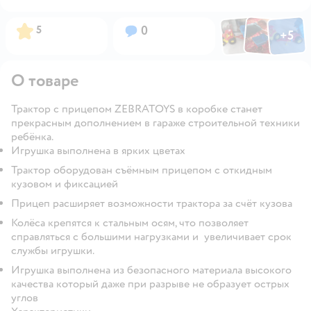
Фото по
Фото пользовател
Фото пользо
Рейтинг:
Вопросов:
5
0
+
5
Открыть га
О товаре
Трактор с прицепом ZEBRATOYS в коробке станет
прекрасным дополнением в гараже строительной техники
ребёнка.
Игрушка выполнена в ярких цветах
Трактор оборудован съёмным прицепом с откидным
кузовом и фиксацией
Прицеп расширяет возможности трактора за счёт кузова
Колёса крепятся к стальным осям, что позволяет
справляться с большими нагрузками и увеличивает срок
службы игрушки.
Игрушка выполнена из безопасного материала высокого
качества который даже при разрыве не образует острых
углов