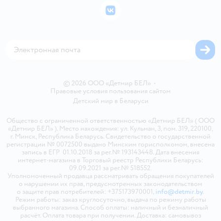
Бонусные карты
Политика использования файлов cookie
ВКонтакте
Блог
Обратная связь
Магазины сети
Карта сайта
© 2026 ООО «Детмир БЕЛ»
•
Правовые условия пользования сайтом
Детский мир в
Беларуси
Общество с ограниченной ответственностью «Детмир БЕЛ» ( ООО
«Детмир БЕЛ» ). Место нахождения: ул. Кульман, 3, пом. 319, 220100,
г. Минск, Республика Беларусь. Свидетельство о государственной
регистрации № 0072500 выдано Минским горисполкомом, внесена
запись в ЕГР 01.10.2018 за рег.№ 193143448. Дата внесения
интернет-магазина в Торговый реестр Республики Беларусь:
09.09.2021 за рег.№ 518552.
Уполномоченный продавца рассматривать обращения покупателей
о нарушении их прав, предусмотренных законодательством
о защите прав потребителей: +375173970001,
info@detmir.by
.
Режим работы: заказ круглосуточно, выдача по режиму работы
выбранного магазина. Способ оплаты: наличный и безналичный
расчёт. Оплата товара при получении. Доставка: самовывоз