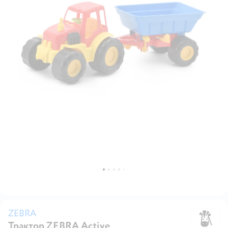
ZEBRA
Трактор ZEBRA Active
Z