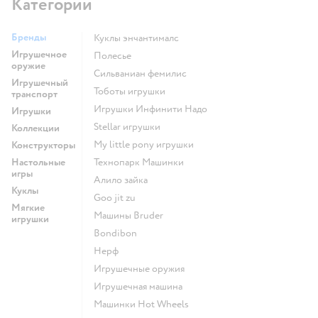
Категории
Бренды
Куклы энчантималс
Игрушечное
Полесье
оружие
Сильваниан фемилис
Игрушечный
Тоботы игрушки
транспорт
Игрушки Инфинити Надо
Игрушки
Stellar игрушки
Коллекции
my little pony игрушки
Конструкторы
Настольные
Технопарк Машинки
игры
Алило зайка
Куклы
Goo jit zu
Мягкие
Машины Bruder
игрушки
Bondibon
Нерф
Игрушечные оружия
Игрушечная машина
Машинки Hot Wheels