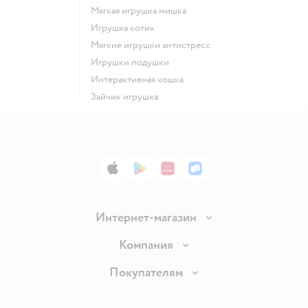
Мягкая игрушка мишка
Игрушка котик
Мягкие игрушки антистресс
Игрушки подушки
Интерактивная кошка
Зайчик игрушка
App Store
Google Play
AppGallery
RuStore
Интернет-магазин
Доставка и оплата
Компания
Обмен и возврат товара
Вакансии
Покупателям
Правила продажи
Подарочные карты
Политика конфиденциальности