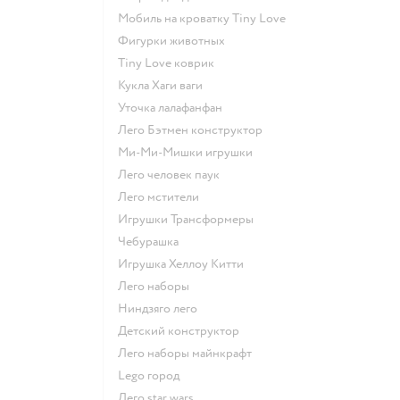
Мобиль на кроватку Tiny Love
Фигурки животных
Tiny Love коврик
Кукла Хаги ваги
Уточка лалафанфан
Лего Бэтмен конструктор
Ми-Ми-Мишки игрушки
Лего человек паук
Лего мстители
Игрушки Трансформеры
Чебурашка
Игрушка Хеллоу Китти
Лего наборы
Ниндзяго лего
Детский конструктор
Лего наборы майнкрафт
Lego город
Лего star wars