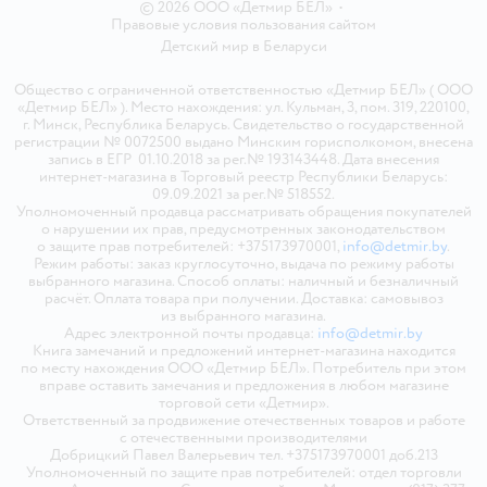
© 2026 ООО «Детмир БЕЛ»
•
Правовые условия пользования сайтом
Детский мир в
Беларуси
Общество с ограниченной ответственностью «Детмир БЕЛ» ( ООО
«Детмир БЕЛ» ). Место нахождения: ул. Кульман, 3, пом. 319, 220100,
г. Минск, Республика Беларусь. Свидетельство о государственной
регистрации № 0072500 выдано Минским горисполкомом, внесена
запись в ЕГР 01.10.2018 за рег.№ 193143448. Дата внесения
интернет-магазина в Торговый реестр Республики Беларусь:
09.09.2021 за рег.№ 518552.
Уполномоченный продавца рассматривать обращения покупателей
о нарушении их прав, предусмотренных законодательством
о защите прав потребителей: +375173970001,
info@detmir.by
.
Режим работы: заказ круглосуточно, выдача по режиму работы
выбранного магазина. Способ оплаты: наличный и безналичный
расчёт. Оплата товара при получении. Доставка: самовывоз
из выбранного магазина.
Адрес электронной почты продавца:
info@detmir.by
Книга замечаний и предложений интернет-магазина находится
по месту нахождения ООО «Детмир БЕЛ». Потребитель при этом
вправе оставить замечания и предложения в любом магазине
торговой сети «Детмир».
Ответственный за продвижение отечественных товаров и работе
с отечественными производителями
Добрицкий Павел Валерьевич тел. +375173970001 доб.213
Уполномоченный по защите прав потребителей: отдел торговли