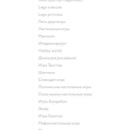
Lego классик
Lego princess
Лего джуниорс
Настольные игры
Манчкин
Имаджинариум
Hobby world
Доска для рисования
Игра Твистер
Шахматы
Словодел игра
Логические настольные игры
Стиль жизни настольные игры
Игры Бондибон
Элиас
Игра Свинтус
Мафия настольная игра