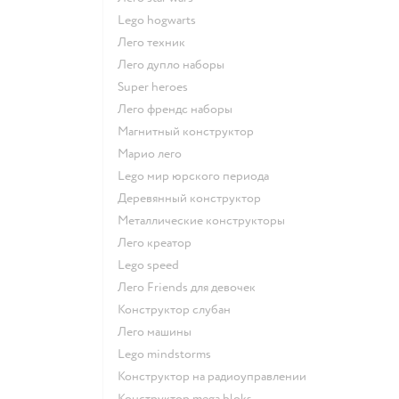
Lego hogwarts
Лего техник
Лего дупло наборы
Super heroes
Лего френдс наборы
Магнитный конструктор
Марио лего
Lego мир юрского периода
Деревянный конструктор
Металлические конструкторы
Лего креатор
Lego speed
Лего Friends для девочек
Конструктор слубан
Лего машины
Lego mindstorms
Конструктор на радиоуправлении
Конструктор mega bloks