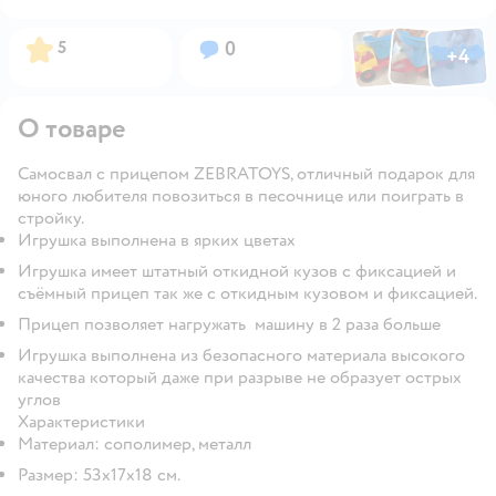
Фото по
Фото пользовател
Фото пользо
Рейтинг:
Вопросов:
5
0
+
4
Открыть га
О товаре
Самосвал с прицепом ZEBRATOYS, отличный подарок для
юного любителя повозиться в песочнице или поиграть в
стройку.
Игрушка выполнена в ярких цветах
Игрушка имеет штатный откидной кузов с фиксацией и
съёмный прицеп так же с откидным кузовом и фиксацией.
Прицеп позволяет нагружать машину в 2 раза больше
Игрушка выполнена из безопасного материала высокого
качества который даже при разрыве не образует острых
углов
Характеристики
Материал: сополимер, металл
Размер: 53х17х18 см.