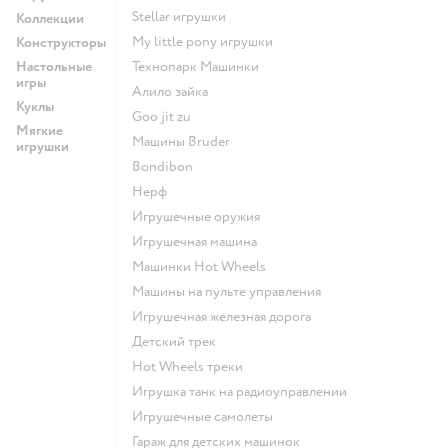
Stellar игрушки
Коллекции
my little pony игрушки
Конструкторы
Настольные
Технопарк Машинки
игры
Алило зайка
Куклы
Goo jit zu
Мягкие
Машины Bruder
игрушки
Bondibon
Нерф
Игрушечные оружия
Игрушечная машина
Машинки Hot Wheels
Машины на пульте управления
Игрушечная железная дорога
Детский трек
Hot Wheels треки
Игрушка танк на радиоуправлении
Игрушечные самолеты
Гараж для детских машинок