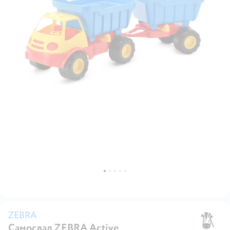
ZEBRA
Самосвал ZEBRA Active
Z