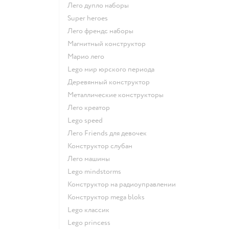
Лего дупло наборы
Super heroes
Лего френдс наборы
Магнитный конструктор
Марио лего
Lego мир юрского периода
Деревянный конструктор
Металлические конструкторы
Лего креатор
Lego speed
Лего Friends для девочек
Конструктор слубан
Лего машины
Lego mindstorms
Конструктор на радиоуправлении
Конструктор mega bloks
Lego классик
Lego princess