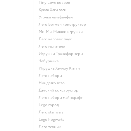
Tiny Love коврик
Кукла Хаги ваги
Уточка лалафанфан
Лего Бэтмен конструктор
Ми-Ми-Мишки игрушки
Лего человек паук
Лего мстители
Игрушки Трансформеры
Чебурашка
Игрушка Хеллоу Китти
Лего наборы
Ниндзяго лего
Детский конструктор
Лего наборы майнкрафт
Lego город
Лего star wars
Lego hogwarts
Лего техник