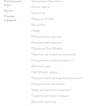
Настольные
Технопарк Машинки
игры
Алило зайка
Куклы
Goo jit zu
Мягкие
Машины Bruder
игрушки
Bondibon
Нерф
Игрушечные оружия
Игрушечная машина
Машинки Hot Wheels
Машины на пульте управления
Игрушечная железная дорога
Детский трек
Hot Wheels треки
Игрушка танк на радиоуправлении
Игрушечные самолеты
Гараж для детских машинок
Подъемный кран игрушка
Детский трактор