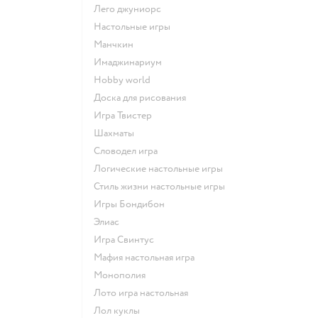
Лего джуниорс
Настольные игры
Манчкин
Имаджинариум
Hobby world
Доска для рисования
Игра Твистер
Шахматы
Словодел игра
Логические настольные игры
Стиль жизни настольные игры
Игры Бондибон
Элиас
Игра Свинтус
Мафия настольная игра
Монополия
Лото игра настольная
Лол куклы