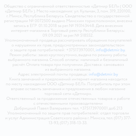
Общество с ограниченной ответственностью «Детмир БЕЛ» ( ООО
«Детмир БЕЛ» ). Место нахождения: ул. Кульман, 3, пом. 319, 220100,
г. Минск, Республика Беларусь. Свидетельство о государственной
регистрации № 0072500 выдано Минским горисполкомом, внесена
запись в ЕГР 01.10.2018 за рег.№ 193143448. Дата внесения
интернет-магазина в Торговый реестр Республики Беларусь:
09.09.2021 за рег.№ 518552.
Уполномоченный продавца рассматривать обращения покупателей
о нарушении их прав, предусмотренных законодательством
о защите прав потребителей: +375173970001,
info@detmir.by
.
Режим работы: заказ круглосуточно, выдача по режиму работы
выбранного магазина. Способ оплаты: наличный и безналичный
расчёт. Оплата товара при получении. Доставка: самовывоз
из выбранного магазина.
Адрес электронной почты продавца:
info@detmir.by
Книга замечаний и предложений интернет-магазина находится
по месту нахождения ООО «Детмир БЕЛ». Потребитель при этом
вправе оставить замечания и предложения в любом магазине
торговой сети «Детмир».
Ответственный за продвижение отечественных товаров и работе
с отечественными производителями
Добрицкий Павел Валерьевич тел. +375173970001 доб.213
Уполномоченный по защите прав потребителей: отдел торговли
и услуг Администрация Советского района г. Минска, тел. (017) 377-
13-93, (017) 318-13-33.