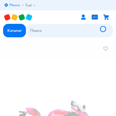
Минск
Ещё
Выбор адреса доставки.
Каталог
В избр