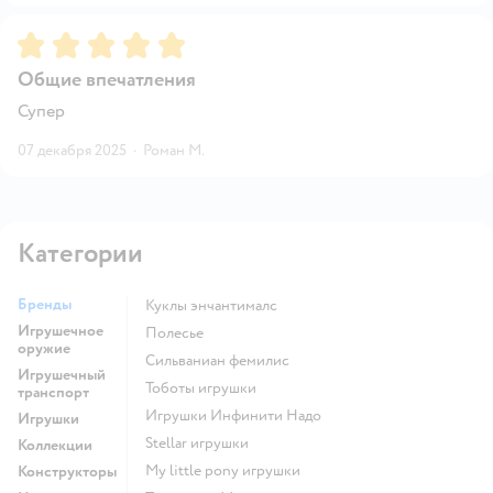
Рейтинг:
5
Общие впечатления
Супер
07 декабря 2025
·
Роман М.
Категории
Бренды
Куклы энчантималс
Игрушечное
Полесье
оружие
Сильваниан фемилис
Игрушечный
Тоботы игрушки
транспорт
Игрушки Инфинити Надо
Игрушки
Stellar игрушки
Коллекции
my little pony игрушки
Конструкторы