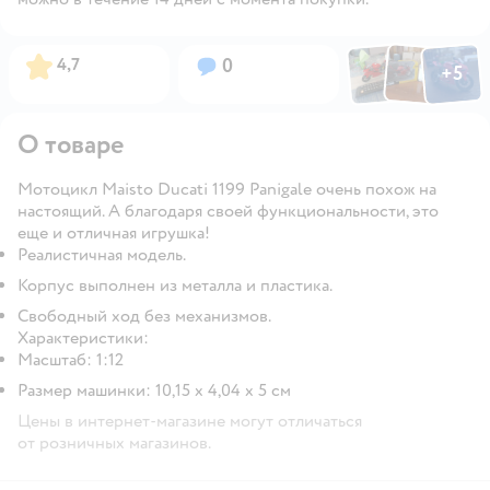
Фото по
Фото пользовател
Фото пользо
Рейтинг:
Вопросов:
4,7
0
+
5
Открыть га
О товаре
Мотоцикл Maisto Ducati 1199 Panigale очень похож на
настоящий. А благодаря своей функциональности, это
еще и отличная игрушка!
Реалистичная модель.
Корпус выполнен из металла и пластика.
Свободный ход без механизмов.
Характеристики:
Масштаб: 1:12
Размер машинки: 10,15 х 4,04 х 5 см
Цены в интернет-магазине могут отличаться
от розничных магазинов.