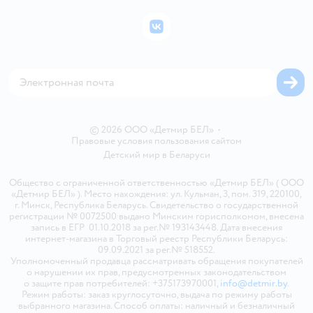
Подарочные карты
Политика конфиденциальности
Бонусные карты
Политика использования файлов cookie
ВКонтакте
Блог
Обратная связь
Магазины сети
Карта сайта
© 2026 ООО «Детмир БЕЛ»
•
Правовые условия пользования сайтом
Детский мир в
Беларуси
Общество с ограниченной ответственностью «Детмир БЕЛ» ( ООО
«Детмир БЕЛ» ). Место нахождения: ул. Кульман, 3, пом. 319, 220100,
г. Минск, Республика Беларусь. Свидетельство о государственной
регистрации № 0072500 выдано Минским горисполкомом, внесена
запись в ЕГР 01.10.2018 за рег.№ 193143448. Дата внесения
интернет-магазина в Торговый реестр Республики Беларусь:
09.09.2021 за рег.№ 518552.
Уполномоченный продавца рассматривать обращения покупателей
о нарушении их прав, предусмотренных законодательством
о защите прав потребителей: +375173970001,
info@detmir.by
.
Режим работы: заказ круглосуточно, выдача по режиму работы
выбранного магазина. Способ оплаты: наличный и безналичный