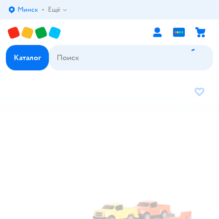
Минск
Ещё
Выбор адреса доставки.
Каталог
В избр