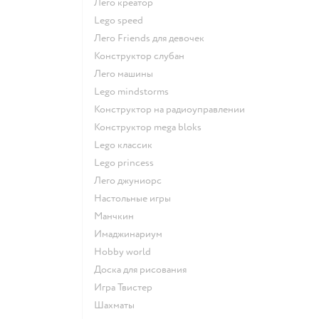
Лего креатор
Lego speed
Лего Friends для девочек
Конструктор слубан
Лего машины
Lego mindstorms
Конструктор на радиоуправлении
Конструктор mega bloks
Lego классик
Lego princess
Лего джуниорс
Настольные игры
Манчкин
Имаджинариум
Hobby world
Доска для рисования
Игра Твистер
Шахматы