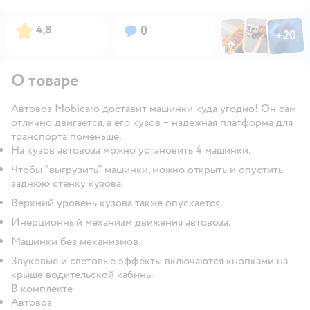
Фото по
Фото пользовател
Фото пользо
Рейтинг:
Вопросов:
4,8
0
+
20
Открыть га
О товаре
Автовоз Mobicaro доставит машинки куда угодно! Он сам
отлично двигается, а его кузов – надежная платформа для
транспорта поменьше.
На кузов автовоза можно установить 4 машинки.
Чтобы "выгрузить" машинки, можно открыть и опустить
заднюю стенку кузова.
Верхний уровень кузова также опускается.
Инерционный механизм движения автовоза.
Машинки без механизмов.
Звуковые и световые эффекты включаются кнопками на
крыше водительской кабины.
В комплекте
Автовоз