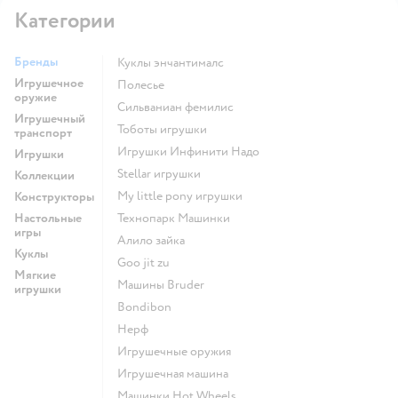
Категории
Бренды
Куклы энчантималс
Игрушечное
Полесье
оружие
Сильваниан фемилис
Игрушечный
Тоботы игрушки
транспорт
Игрушки Инфинити Надо
Игрушки
Stellar игрушки
Коллекции
my little pony игрушки
Конструкторы
Настольные
Технопарк Машинки
игры
Алило зайка
Куклы
Goo jit zu
Мягкие
Машины Bruder
игрушки
Bondibon
Нерф
Игрушечные оружия
Игрушечная машина
Машинки Hot Wheels