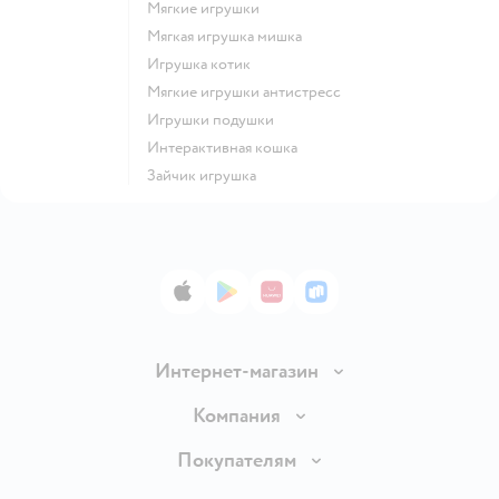
Мягкие игрушки
Мягкая игрушка мишка
Игрушка котик
Мягкие игрушки антистресс
Игрушки подушки
Интерактивная кошка
Зайчик игрушка
App Store
Google Play
AppGallery
RuStore
Интернет-магазин
Доставка и оплата
Компания
Обмен и возврат товара
Вакансии
Покупателям
Правила продажи