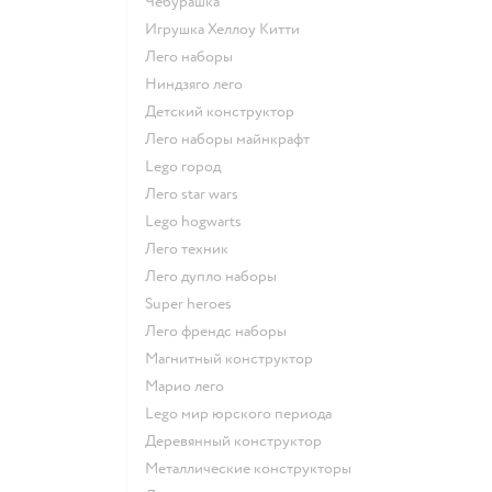
Чебурашка
Игрушка Хеллоу Китти
Лего наборы
Ниндзяго лего
Детский конструктор
Лего наборы майнкрафт
Lego город
Лего star wars
Lego hogwarts
Лего техник
Лего дупло наборы
Super heroes
Лего френдс наборы
Магнитный конструктор
Марио лего
Lego мир юрского периода
Деревянный конструктор
Металлические конструкторы