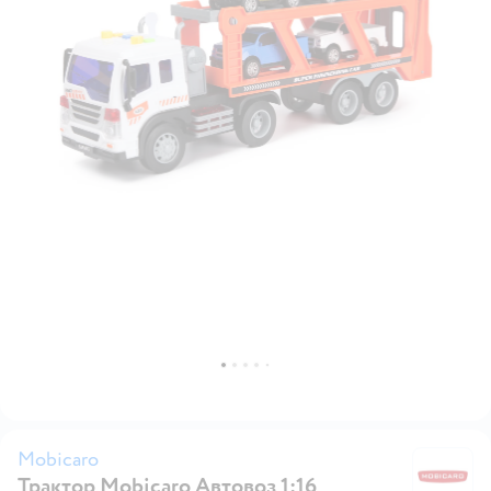
Mobicaro
Трактор Mobicaro Автовоз 1:16
M