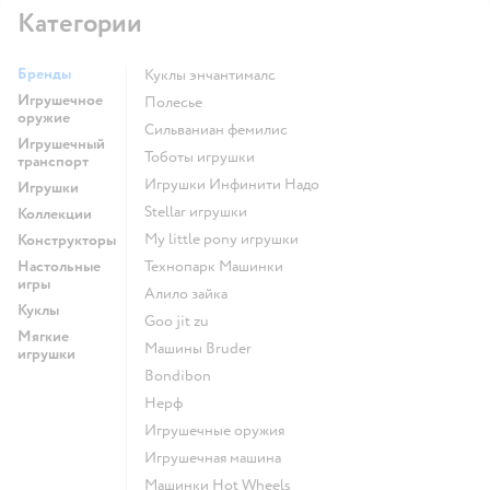
Категории
может потребоваться ремонт или замена деталей.
Если после проверки всех этих пунктов проблема не
решается, возможно, стоит обратиться к специалисту
Бренды
Куклы энчантималс
или в сервисный центр для диагностики и ремонта.
Игрушечное
Полесье
оружие
Сильваниан фемилис
Игрушечный
Тоботы игрушки
транспорт
Игрушки Инфинити Надо
Игрушки
Stellar игрушки
Коллекции
my little pony игрушки
Конструкторы
Настольные
Технопарк Машинки
игры
Алило зайка
Куклы
Goo jit zu
Мягкие
Машины Bruder
игрушки
Bondibon
Нерф
Игрушечные оружия
Игрушечная машина
Машинки Hot Wheels