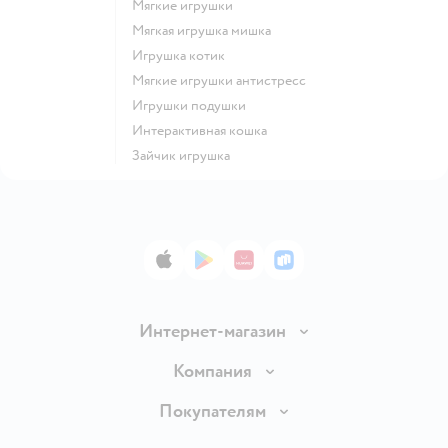
Мягкие игрушки
Мягкая игрушка мишка
Игрушка котик
Мягкие игрушки антистресс
Игрушки подушки
Интерактивная кошка
Зайчик игрушка
App Store
Google Play
AppGallery
RuStore
Интернет-магазин
Доставка и оплата
Компания
Обмен и возврат товара
Вакансии
Покупателям
Правила продажи
Подарочные карты