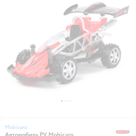
Mobicaro
Автомобиль РУ Mobicaro
M