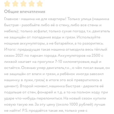
Рейтинг:
5
Общие впечатления
Главное - машина не для квартиры! Только улица (машинка
быстрая - разобьёте либо её о стену, либо все стены и
мебель); только асфальт, только сухая погода, т.к. двигатель
не защищён от попадания воды и грязи. Используйте
мощные аккумуляторы, а не батарейки, а то разоритесь.
Итого: предыдущая такая машина отъездила весь тёплый
сезон 2021 по паркам города. Аккумуляторов на 2500 с
лихвой хватает на прогулки 7-10 километровые, ещё и
остаётся. Осенью умер двигатель,т.к., о чём писал выше, он
не защищён от влаги и грязи, а ребёнок иногда завозил
машинку в лужи, грязь( в итоге это всё превратилось в
цемент). Второй момент, машинка быстрая - держите её
подальше от стен, фонарей и т.д. а то на полном ходу при
ударе что-нибудь переломиться. На новый сезон купили
новую такую же. За эту цену (около 1000 рублей) лучше
не найти! P.S. продаётся такая же, только уже с