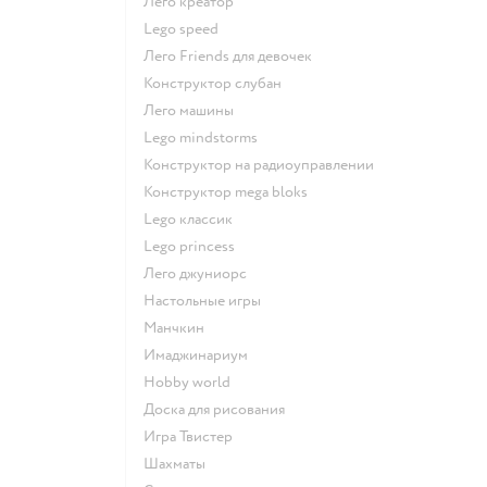
Лего креатор
Lego speed
Лего Friends для девочек
Конструктор слубан
Лего машины
Lego mindstorms
Конструктор на радиоуправлении
Конструктор mega bloks
Lego классик
Lego princess
Лего джуниорс
Настольные игры
Манчкин
Имаджинариум
Hobby world
Доска для рисования
Игра Твистер
Шахматы