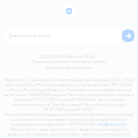
Политика конфиденциальности
Бонусные карты
Политика использования файлов cookie
ВКонтакте
Блог
Обратная связь
Магазины сети
Карта сайта
© 2026 ООО «Детмир БЕЛ»
•
Правовые условия пользования сайтом
Детский мир в
Беларуси
Общество с ограниченной ответственностью «Детмир БЕЛ» ( ООО
«Детмир БЕЛ» ). Место нахождения: ул. Кульман, 3, пом. 319, 220100,
г. Минск, Республика Беларусь. Свидетельство о государственной
регистрации № 0072500 выдано Минским горисполкомом, внесена
запись в ЕГР 01.10.2018 за рег.№ 193143448. Дата внесения
интернет-магазина в Торговый реестр Республики Беларусь:
09.09.2021 за рег.№ 518552.
Уполномоченный продавца рассматривать обращения покупателей
о нарушении их прав, предусмотренных законодательством
о защите прав потребителей: +375173970001,
info@detmir.by
.
Режим работы: заказ круглосуточно, выдача по режиму работы
выбранного магазина. Способ оплаты: наличный и безналичный