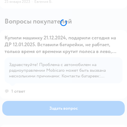
25 января 2023
·
Евгения Б.
Вопросы покупателей
Купили машинку 21.12.2024, подарили сегодня на
ДР 12.01.2025. Вставили батарейки, не рабтает,
только время от времени крутит полеса в лево,
поменяли их, та же песня. Скажите, пожалуйста, в
чем может быть причина? (Батарейки дюрасель)
Здравствуйте! Проблема с автомобилем на
Открыть вопрос
радиоуправлении Mobicaro может быть вызвана
несколькими причинами: Контакты батареек:
Проверьте, чтобы контакты батареек были чистыми и
не окисленными. Иногда плохой контакт может
1 ответ
вызывать проблемы с питанием. Пульт управления:
Убедитесь, что пульт управления работает правильно
и батарейки в нем тоже свежие. Моторы и провода:
Задать вопрос
Проверьте, нет ли повреждений проводов или
моторов. Иногда провода могут быть повреждены
или отсоединены. Электроника: Возможна проблема
с электроникой внутри автомобиля. В этом случае