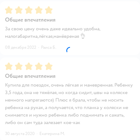
Рейтинг:
5
Общие впечатления
За свою цену очень даже идеально удобна,
малогабаритна,лёгкая,манёвреная 👌
08 декабря 2022
·
Раиса Б.
Рейтинг:
5
Общие впечатления
Купила для поездок, очень лёгкая и маневренная. Ребенку
3,5 года, она не тяжёлая, но когда сидит, швы на коляске
немного напрягаются) Плюс я брала, чтобы не носить
ребенка на руках, а получается, что планка у коляски не
снимается и нужно ребенка либо поднимать и сажать,
либо он сам туда залезает кое-как
30 августа 2020
·
Екатерина М.