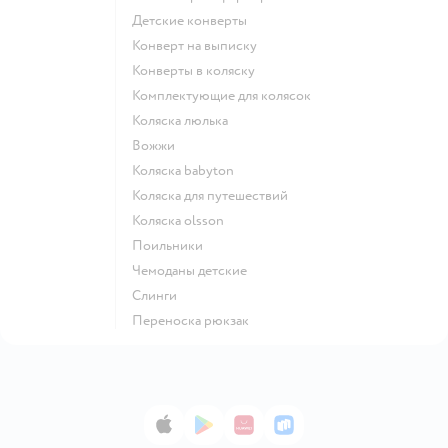
Детские конверты
Конверт на выписку
Конверты в коляску
Комплектующие для колясок
Коляска люлька
Вожжи
Коляска babyton
Коляска для путешествий
Коляска olsson
Поильники
Чемоданы детские
Слинги
Переноска рюкзак
App Store
Google Play
AppGallery
RuStore