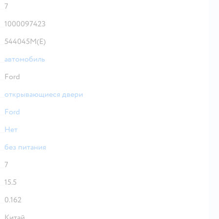
7
1000097423
544045M(E)
автомобиль
Ford
открывающиеся двери
Ford
Нет
без питания
7
15.5
0.162
Китай