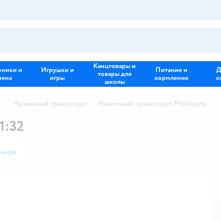
Канцтовары и
зники и
Игрушки и
Питание и
Д
товары для
иена
игры
кормление
к
школы
Наземный транспорт
Наземный транспорт Mobicaro
1:32
анное