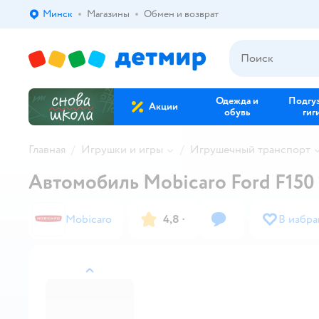
Минск
Магазины
Обмен и возврат
Выбор адреса доставки.
Одежда и
Подгу
Акции
обувь
гиг
Главная
Игрушки и игры
Игрушечный транспорт
Автомобиль Mobicaro Ford F150 
Mobicaro
4,8
·
В избр
назад