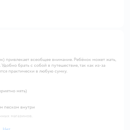
к) привлекает всеобщее внимание. Ребёнок может жать,
 Удобно брать с собой в путешествие, так как из-за
ится практически в любую сумку.
приятно мять)
ым песком внутри
чных магазинов.
Нет