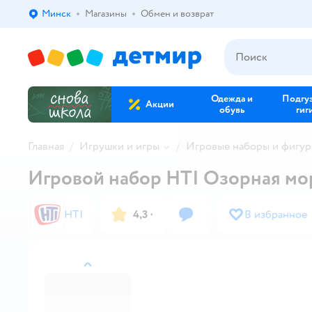
Минск
Магазины
Обмен и возврат
Выбор адреса доставки.
Одежда и
Подгу
Акции
обувь
гиг
Главная
Игрушки и игры
Игровые наборы и фигур
Игровой набор HTI Озорная мо
HTI
4,3
·
В избранное
назад