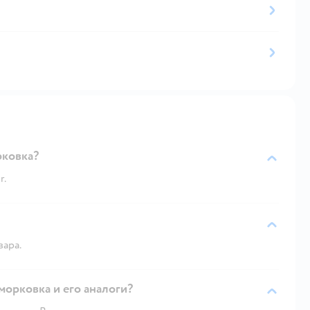
рковка?
r.
вара.
морковка и его аналоги?