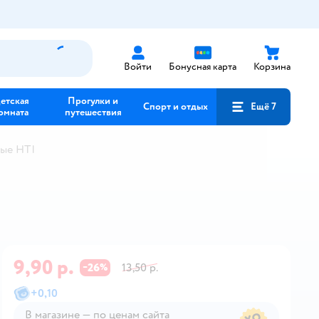
Войти
Бонусная карта
Корзина
етская
Прогулки и
Спорт и отдых
Ещё 7
омната
путешествия
вые HTI
9,90 р.
26
13,50 р.
−
%
+
0,10
В магазине — по ценам сайта