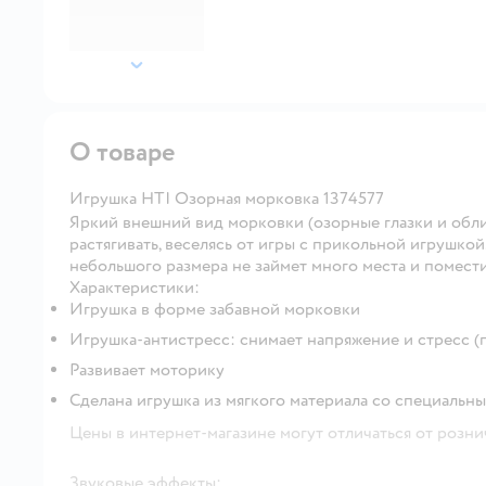
далее
О товаре
Игрушка HTI Озорная морковка 1374577
Яркий внешний вид морковки (озорные глазки и обли
растягивать, веселясь от игры с прикольной игрушкой.
небольшого размера не займет много места и помест
Характеристики:
Игрушка в форме забавной морковки
Игрушка-антистресс: снимает напряжение и стресс (
Развивает моторику
Сделана игрушка из мягкого материала со специальн
Цены в интернет-магазине могут отличаться от розни
Звуковые эффекты: