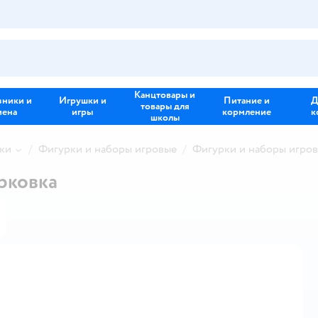
Канцтовары и
зники и
Игрушки и
Питание и
Д
товары для
иена
игры
кормление
к
школы
ки
Фигурки и наборы игровые
Фигурки и наборы игро
рковка