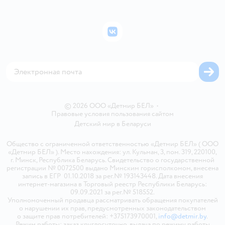
Правила продажи
Подарочные карты
Политика конфиденциальности
Бонусные карты
Политика использования файлов cookie
ВКонтакте
Блог
Обратная связь
Магазины сети
Карта сайта
© 2026 ООО «Детмир БЕЛ»
•
Правовые условия пользования сайтом
Детский мир в
Беларуси
Общество с ограниченной ответственностью «Детмир БЕЛ» ( ООО
«Детмир БЕЛ» ). Место нахождения: ул. Кульман, 3, пом. 319, 220100,
г. Минск, Республика Беларусь. Свидетельство о государственной
регистрации № 0072500 выдано Минским горисполкомом, внесена
запись в ЕГР 01.10.2018 за рег.№ 193143448. Дата внесения
интернет-магазина в Торговый реестр Республики Беларусь:
09.09.2021 за рег.№ 518552.
Уполномоченный продавца рассматривать обращения покупателей
о нарушении их прав, предусмотренных законодательством
о защите прав потребителей: +375173970001,
info@detmir.by
.
Режим работы: заказ круглосуточно, выдача по режиму работы