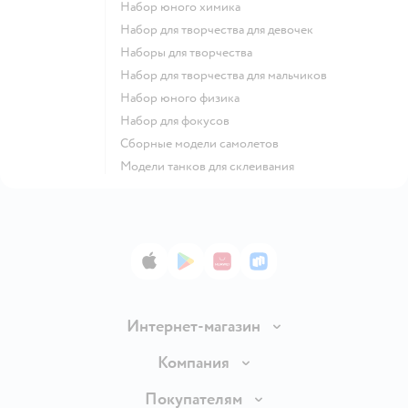
Набор юного химика
Набор для творчества для девочек
Наборы для творчества
Набор для творчества для мальчиков
Набор юного физика
Набор для фокусов
Сборные модели самолетов
Модели танков для склеивания
App Store
Google Play
AppGallery
RuStore
Интернет-магазин
Доставка и оплата
Компания
Обмен и возврат товара
Вакансии
Покупателям