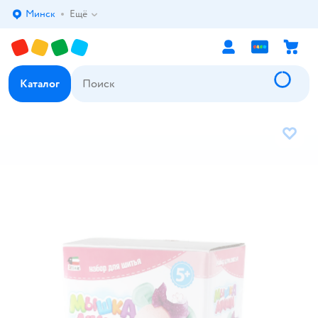
Минск
Ещё
Выбор адреса доставки.
Каталог
В избр