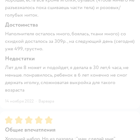
разъезжалось пока сшиваешь части тела) и розовых/
голубых ниток.
Достоинства
Наполнителя осталось много, боялась, ткани много) со
скидкой досталось за 309р., на следующий день (сегодня)
уже 499, грустно.
Недостатки
Лет для 8 может и подойдет, я делала в 30 лет,4 часа, не
меньше. понравилось, ребенок в 6 лет конечно не смог
держать иголку, сложноватая выкройка для такого
возраста
14 ноября 2022
·
Варвара
Рейтинг:
5
Общие впечатления
Хороший набор. Но из разряда :"мам, сделай мне"