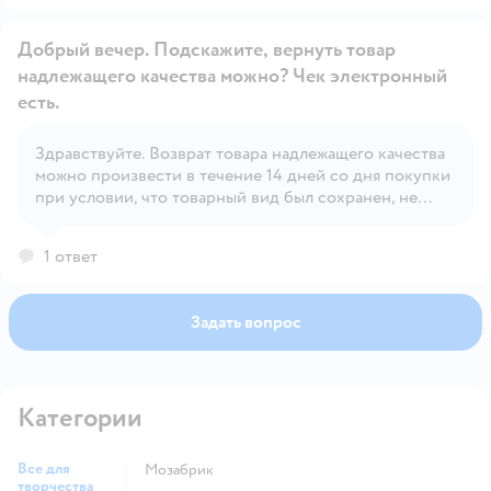
Добрый вечер. Подскажите, вернуть товар
надлежащего качества можно? Чек электронный
есть.
Здравствуйте. Возврат товара надлежащего качества
Открыть вопрос
можно произвести в течение 14 дней со дня покупки
при условии, что товарный вид был сохранен, не
срезаны бирки и этикетки, а также, товар не
участвует в акции, где частичный возврат/обмен
1 ответ
запрещен.
Задать вопрос
Категории
Все для
Мозабрик
творчества