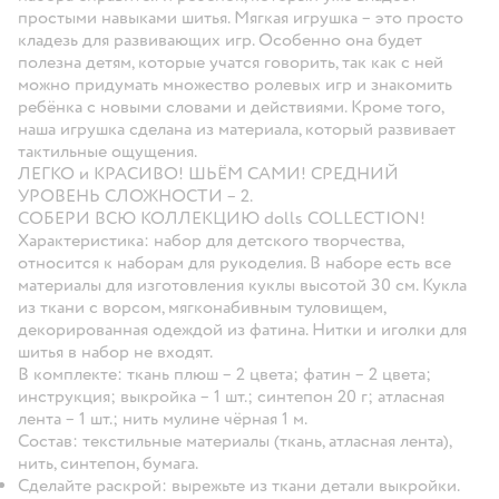
простыми навыками шитья. Мягкая игрушка – это просто
кладезь для развивающих игр. Особенно она будет
полезна детям, которые учатся говорить, так как с ней
можно придумать множество ролевых игр и знакомить
ребёнка с новыми словами и действиями. Кроме того,
наша игрушка сделана из материала, который развивает
тактильные ощущения.
ЛЕГКО и КРАСИВО! ШЬЁМ САМИ! СРЕДНИЙ
УРОВЕНЬ СЛОЖНОСТИ – 2.
СОБЕРИ ВСЮ КОЛЛЕКЦИЮ dolls COLLECTION!
Характеристика:
набор для детского творчества,
относится к наборам для рукоделия. В наборе есть все
материалы для изготовления куклы высотой 30 см. Кукла
из ткани с ворсом, мягконабивным туловищем,
декорированная одеждой из фатина. Нитки и иголки для
шитья в набор не входят.
В комплекте:
ткань плюш – 2 цвета; фатин – 2 цвета;
инструкция; выкройка – 1 шт.; синтепон 20 г; атласная
лента – 1 шт.; нить мулине чёрная 1 м.
Состав:
текстильные материалы (ткань, атласная лента),
нить, синтепон, бумага.
Сделайте раскрой: вырежьте из ткани детали выкройки.