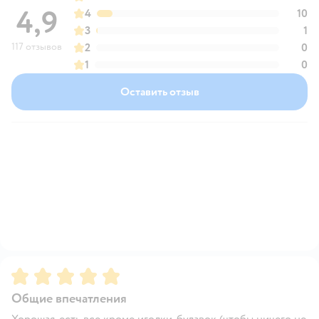
4,9
4
10
3
1
117 отзывов
2
0
1
0
Оставить отзыв
Рейтинг:
5
Общие впечатления
Хорошая, есть все кроме иголки, булавок (чтобы ничего не