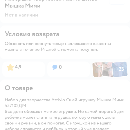
Мышка Мими
Нет в наличии
Условия возврата
Обменять или вернуть товар надлежащего качества
можно в течение 14 дней с момента покупки.
Фото по
Фото пользовател
Фото пользо
Рейтинг:
Вопросов:
4,9
0
+
23
Открыть га
О товаре
Набор для творчества Attivio Сшей игрушку Мышка Мими
457102ДМ
Все дети обожают мягкие игрушки. Но самой дорогой для
ребёнка может стать та игрушка, которую мама сшила
своими руками, а он помогал. С игрушкой из нашего
набора справится и ребёнок, который уже владеет