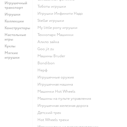
Игрушечный
Тоботы игрушки
транспорт
Игрушки Инфинити Надо
Игрушки
Stellar игрушки
Коллекции
my little pony игрушки
Конструкторы
Настольные
Технопарк Машинки
игры
Алило зайка
Куклы
Goo jit zu
Мягкие
Машины Bruder
игрушки
Bondibon
Нерф
Игрушечные оружия
Игрушечная машина
Машинки Hot Wheels
Машины на пульте управления
Игрушечная железная дорога
Детский трек
Hot Wheels треки
Игрушка танк на радиоуправлении