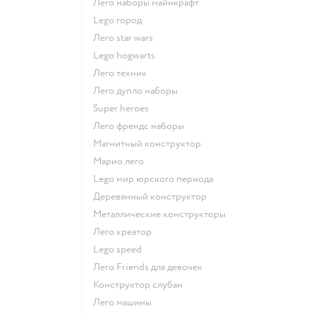
Лего наборы майнкрафт
Lego город
Лего star wars
Lego hogwarts
Лего техник
Лего дупло наборы
Super heroes
Лего френдс наборы
Магнитный конструктор
Марио лего
Lego мир юрского периода
Деревянный конструктор
Металлические конструкторы
Лего креатор
Lego speed
Лего Friends для девочек
Конструктор слубан
Лего машины