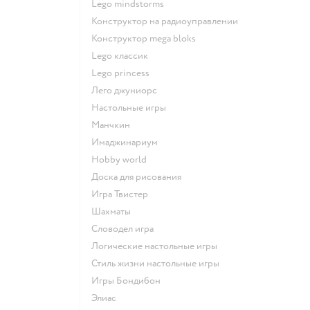
Lego mindstorms
Конструктор на радиоуправлении
Конструктор mega bloks
Lego классик
Lego princess
Лего джуниорс
Настольные игры
Манчкин
Имаджинариум
Hobby world
Доска для рисования
Игра Твистер
Шахматы
Словодел игра
Логические настольные игры
Стиль жизни настольные игры
Игры Бондибон
Элиас