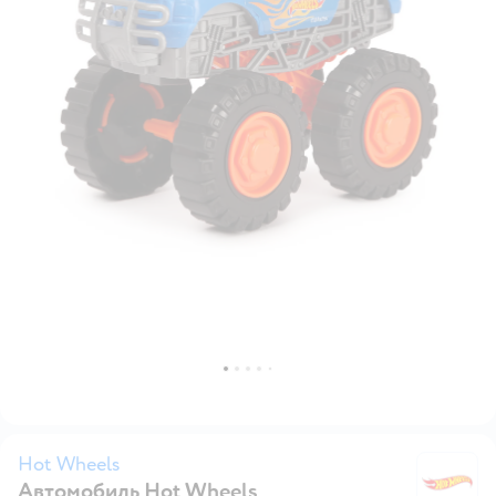
Hot Wheels
Автомобиль Hot Wheels
H