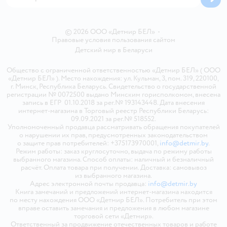
© 2026 ООО «Детмир БЕЛ»
•
Правовые условия пользования сайтом
Детский мир в
Беларуси
Общество с ограниченной ответственностью «Детмир БЕЛ» ( ООО
«Детмир БЕЛ» ). Место нахождения: ул. Кульман, 3, пом. 319, 220100,
г. Минск, Республика Беларусь. Свидетельство о государственной
регистрации № 0072500 выдано Минским горисполкомом, внесена
запись в ЕГР 01.10.2018 за рег.№ 193143448. Дата внесения
интернет-магазина в Торговый реестр Республики Беларусь:
09.09.2021 за рег.№ 518552.
Уполномоченный продавца рассматривать обращения покупателей
о нарушении их прав, предусмотренных законодательством
о защите прав потребителей: +375173970001,
info@detmir.by
.
Режим работы: заказ круглосуточно, выдача по режиму работы
выбранного магазина. Способ оплаты: наличный и безналичный
расчёт. Оплата товара при получении. Доставка: самовывоз
из выбранного магазина.
Адрес электронной почты продавца:
info@detmir.by
Книга замечаний и предложений интернет-магазина находится
по месту нахождения ООО «Детмир БЕЛ». Потребитель при этом
вправе оставить замечания и предложения в любом магазине
торговой сети «Детмир».
Ответственный за продвижение отечественных товаров и работе