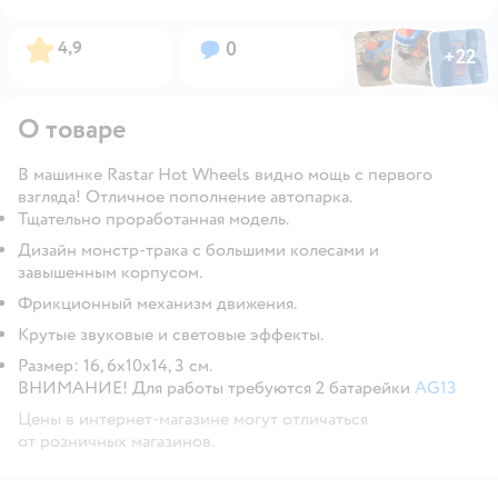
Фото по
Фото пользовател
Фото пользо
Рейтинг:
Вопросов:
4,9
0
+
22
Открыть га
О товаре
В машинке Rastar Hot Wheels видно мощь с первого
взгляда! Отличное пополнение автопарка.
Тщательно проработанная модель.
Дизайн монстр-трака с большими колесами и
завышенным корпусом.
Фрикционный механизм движения.
Крутые звуковые и световые эффекты.
Размер: 16, 6х10х14, 3 см.
ВНИМАНИЕ! Для работы требуются 2 батарейки
AG13
Цены в интернет-магазине могут отличаться
от розничных магазинов.