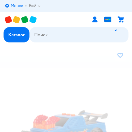
Минск
Ещё
Выбор адреса доставки.
Каталог
В избр