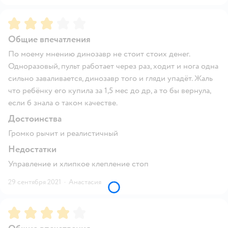
Рейтинг:
3
Общие впечатления
По моему мнению динозавр не стоит стоих денег.
Одноразовый, пульт работает через раз, ходит и нога одна
сильно заваливается, динозавр того и гляди упадёт. Жаль
что ребёнку его купила за 1,5 мес до др, а то бы вернула,
если б знала о таком качестве.
Достоинства
Громко рычит и реалистичный
Недостатки
Управление и хлипкое клепление стоп
29 сентября 2021
·
Анастасия
Рейтинг:
4