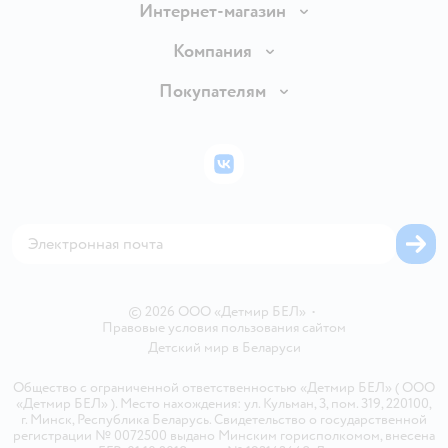
Интернет-магазин
Доставка и оплата
Компания
Обмен и возврат товара
Вакансии
Покупателям
Правила продажи
Подарочные карты
Политика конфиденциальности
Бонусные карты
Политика использования файлов cookie
ВКонтакте
Блог
Обратная связь
Магазины сети
Карта сайта
© 2026 ООО «Детмир БЕЛ»
•
Правовые условия пользования сайтом
Детский мир в
Беларуси
Общество с ограниченной ответственностью «Детмир БЕЛ» ( ООО
«Детмир БЕЛ» ). Место нахождения: ул. Кульман, 3, пом. 319, 220100,
г. Минск, Республика Беларусь. Свидетельство о государственной
регистрации № 0072500 выдано Минским горисполкомом, внесена