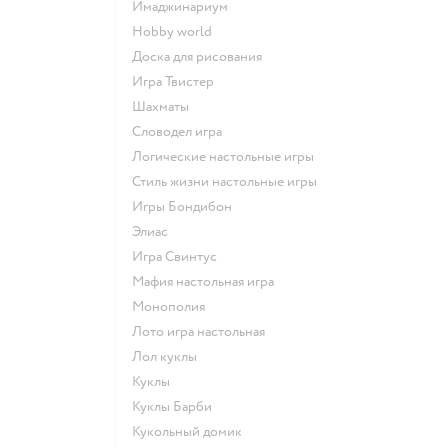
Имаджинариум
Hobby world
Доска для рисования
Игра Твистер
Шахматы
Словодел игра
Логические настольные игры
Стиль жизни настольные игры
Игры Бондибон
Элиас
Игра Свинтус
Мафия настольная игра
Монополия
Лото игра настольная
Лол куклы
Куклы
Куклы Барби
Кукольный домик