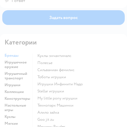
1 ответ
Задать вопрос
Категории
Бренды
Куклы энчантималс
Игрушечное
Полесье
оружие
Сильваниан фемилис
Игрушечный
Тоботы игрушки
транспорт
Игрушки Инфинити Надо
Игрушки
Stellar игрушки
Коллекции
my little pony игрушки
Конструкторы
Настольные
Технопарк Машинки
игры
Алило зайка
Куклы
Goo jit zu
Мягкие
Машины Bruder