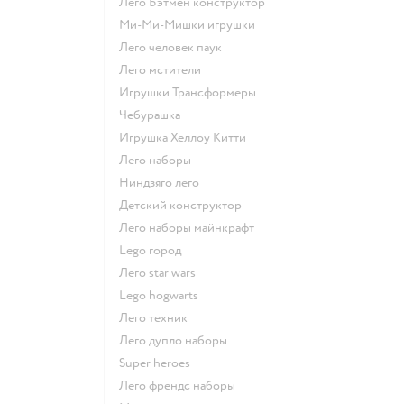
Лего Бэтмен конструктор
Ми-Ми-Мишки игрушки
Лего человек паук
Лего мстители
Игрушки Трансформеры
Чебурашка
Игрушка Хеллоу Китти
Лего наборы
Ниндзяго лего
Детский конструктор
Лего наборы майнкрафт
Lego город
Лего star wars
Lego hogwarts
Лего техник
Лего дупло наборы
Super heroes
Лего френдс наборы