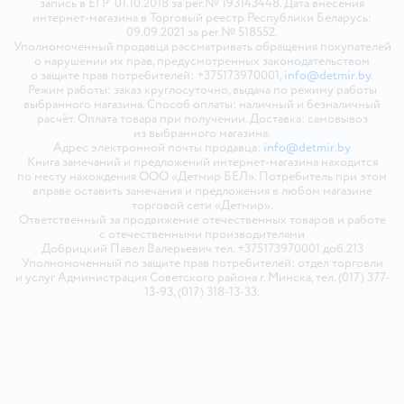
запись в ЕГР 01.10.2018 за рег.№ 193143448. Дата внесения
интернет-магазина в Торговый реестр Республики Беларусь:
09.09.2021 за рег.№ 518552.
Уполномоченный продавца рассматривать обращения покупателей
о нарушении их прав, предусмотренных законодательством
о защите прав потребителей: +375173970001,
info@detmir.by
.
Режим работы: заказ круглосуточно, выдача по режиму работы
выбранного магазина. Способ оплаты: наличный и безналичный
расчёт. Оплата товара при получении. Доставка: самовывоз
из выбранного магазина.
Адрес электронной почты продавца:
info@detmir.by
Книга замечаний и предложений интернет-магазина находится
по месту нахождения ООО «Детмир БЕЛ». Потребитель при этом
вправе оставить замечания и предложения в любом магазине
торговой сети «Детмир».
Ответственный за продвижение отечественных товаров и работе
с отечественными производителями
Добрицкий Павел Валерьевич тел. +375173970001 доб.213
Уполномоченный по защите прав потребителей: отдел торговли
и услуг Администрация Советского района г. Минска, тел. (017) 377-
13-93, (017) 318-13-33.