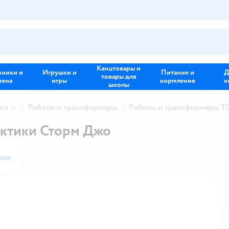
Канцтовары и
зники и
Игрушки и
Питание и
Д
товары для
иена
игры
кормление
к
школы
ки
Роботы и трансформеры
Роботы и трансформеры 
ктики Сторм Джо
ное