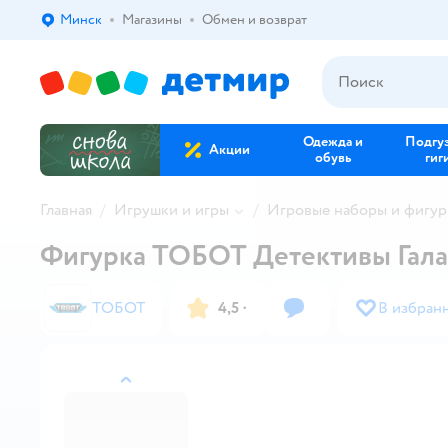
Минск
Магазины
Обмен и возврат
Выбор адреса доставки.
Одежда и
Подгу
Акции
обувь
гиг
Главная
Игрушки и игры
Игровые наборы и фигур
Фигурка ТОБОТ Детективы Гала
ТОБОТ
4,5
·
В избран
назад