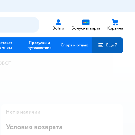
Войти
Бонусная карта
Корзина
етская
Прогулки и
Спорт и отдых
Ещё 7
омната
путешествия
ТОБОТ
Нет в наличии
Условия возврата