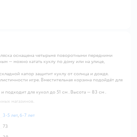
Коляска оснащена четырьмя поворотными передними
ным — можно катать куклу по дому или на улице,
 складной капор защитит куклу от солнца и дождя.
листичности игре. Вместительная корзина подойдёт для
 и подходит для кукол до 51 см
.
Высота — 83 см
.
чных магазинов.
3-5 лет
,
6-7 лет
73