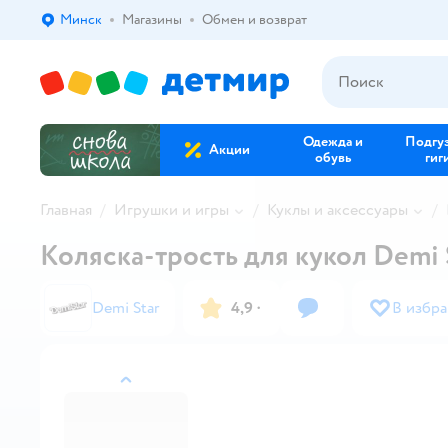
Минск
Магазины
Обмен и возврат
Выбор адреса доставки.
Одежда и
Подгу
Акции
обувь
гиг
Главная
Игрушки и игры
Куклы и аксессуары
Коляска-трость для кукол Demi 
Demi Star
4,9
·
В избр
назад