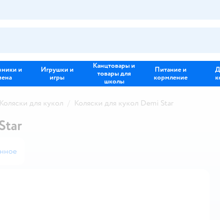
Канцтовары и
зники и
Игрушки и
Питание и
Д
товары для
иена
игры
кормление
к
школы
Коляски для кукол
Коляски для кукол Demi Star
Star
анное