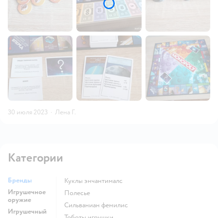
30 июля 2023
·
Лена Г.
Категории
Бренды
Куклы энчантималс
Игрушечное
Полесье
оружие
Сильваниан фемилис
Игрушечный
Тоботы игрушки