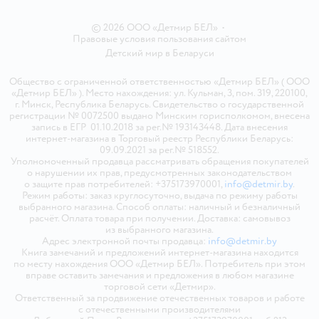
© 2026 ООО «Детмир БЕЛ»
•
Правовые условия пользования сайтом
Детский мир в
Беларуси
Общество с ограниченной ответственностью «Детмир БЕЛ» ( ООО
«Детмир БЕЛ» ). Место нахождения: ул. Кульман, 3, пом. 319, 220100,
г. Минск, Республика Беларусь. Свидетельство о государственной
регистрации № 0072500 выдано Минским горисполкомом, внесена
запись в ЕГР 01.10.2018 за рег.№ 193143448. Дата внесения
интернет-магазина в Торговый реестр Республики Беларусь:
09.09.2021 за рег.№ 518552.
Уполномоченный продавца рассматривать обращения покупателей
о нарушении их прав, предусмотренных законодательством
о защите прав потребителей: +375173970001,
info@detmir.by
.
Режим работы: заказ круглосуточно, выдача по режиму работы
выбранного магазина. Способ оплаты: наличный и безналичный
расчёт. Оплата товара при получении. Доставка: самовывоз
из выбранного магазина.
Адрес электронной почты продавца:
info@detmir.by
Книга замечаний и предложений интернет-магазина находится
по месту нахождения ООО «Детмир БЕЛ». Потребитель при этом
вправе оставить замечания и предложения в любом магазине
торговой сети «Детмир».
Ответственный за продвижение отечественных товаров и работе
с отечественными производителями