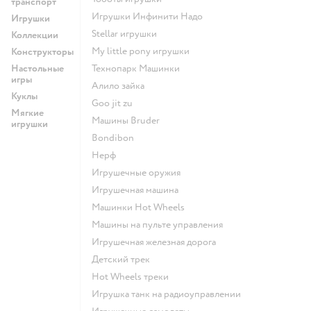
транспорт
Игрушки Инфинити Надо
Игрушки
Stellar игрушки
Коллекции
my little pony игрушки
Конструкторы
Настольные
Технопарк Машинки
игры
Алило зайка
Куклы
Goo jit zu
Мягкие
Машины Bruder
игрушки
Bondibon
Нерф
Игрушечные оружия
Игрушечная машина
Машинки Hot Wheels
Машины на пульте управления
Игрушечная железная дорога
Детский трек
Hot Wheels треки
Игрушка танк на радиоуправлении