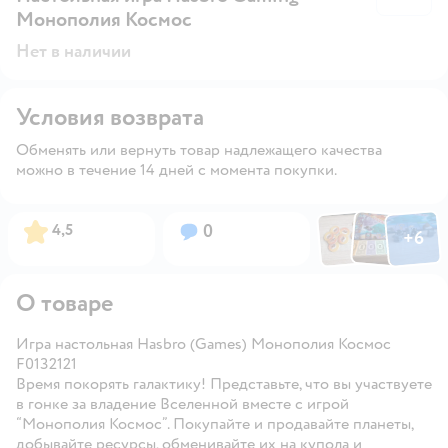
Монополия Космос
Нет в наличии
Условия возврата
Обменять или вернуть товар надлежащего качества
можно в течение 14 дней с момента покупки.
Фото по
Фото пользовател
Фото пользо
Рейтинг:
Вопросов:
4,5
0
+
6
Открыть га
О товаре
Игра настольная Hasbro (Games) Монополия Космос
F0132121
Время покорять галактику! Представьте, что вы участвуете
в гонке за владение Вселенной вместе с игрой
“Монополия Космос”. Покупайте и продавайте планеты,
добывайте ресурсы, обменивайте их на купола и