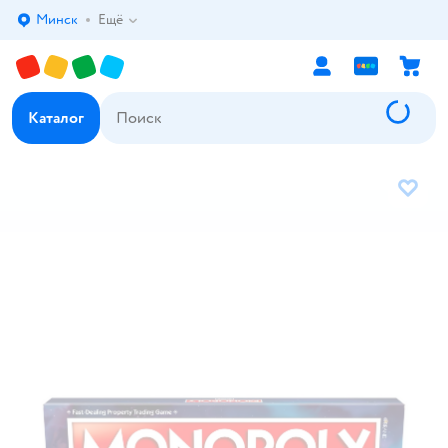
Минск
Ещё
Выбор адреса доставки.
Каталог
В избр