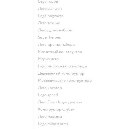
Lego город
Лего star wars
Lego hogwarts
Лего техник
Лего дупло наборы
Super heroes
Лего френдс наборы
Магнитный конструктор
Марио лего
Lego мир юрского периода
Деревянный конструктор
Металлические конструкторы
Лего креатор
Lego speed
Лего Friends для девочек
Конструктор слубан
Лего машины
Lego mindstorms