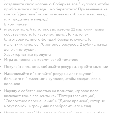
создавайте свою колонию. Соберите все 5 куполов, чтобы
приблизиться к победе… но берегитесь! Приземление на
клетку “Действие” может мгновенно отбросить вас назад
или продвинуть вперед!
В комплекте
игровое поле, 4 пластиковых жетона, 22 карточки права
собственности, 16 карточек “шанс”, 16 карточек
благотворительного фонда, 4 больших купола, 16
маленьких куполов, 70 жетонов ресурсов, 2 кубика, пачка
денег, инструкция
Характеристики продукта
Игра выполнена в космической тематике
Покупайте планеты, добывайте ресурсы, стройте колонии
Накапливайте и “сжигайте” ресурсы для покупки 1
большого и 4 маленьких куполов, чтобы создать свою
колонию
Наряду с собственностью на планетах, игровое поле
включает такие элементы как “Потеря гравитации”,
“Скоростное перемещение” и “Дикие времена”, которые
могут помочь игроку или перебросить его назад
Настольная игра “Монополия Космос” - отличный выбор