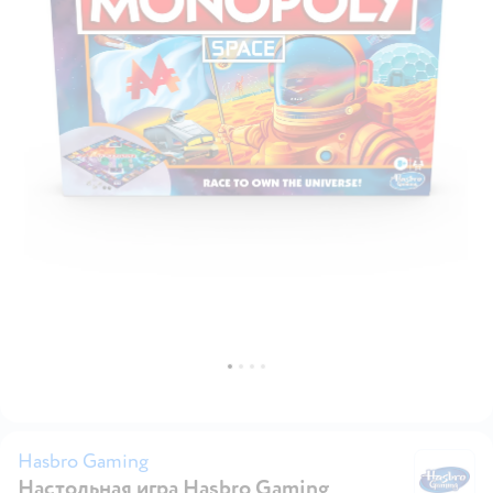
Hasbro Gaming
Настольная игра Hasbro Gaming
H