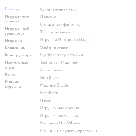
Бренды
Куклы энчантималс
Игрушечное
Полесье
оружие
Сильваниан фемилис
Игрушечный
Тоботы игрушки
транспорт
Игрушки Инфинити Надо
Игрушки
Stellar игрушки
Коллекции
my little pony игрушки
Конструкторы
Настольные
Технопарк Машинки
игры
Алило зайка
Куклы
Goo jit zu
Мягкие
Машины Bruder
игрушки
Bondibon
Нерф
Игрушечные оружия
Игрушечная машина
Машинки Hot Wheels
Машины на пульте управления