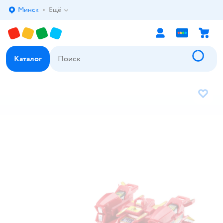
Минск
Ещё
Выбор адреса доставки.
Каталог
В избр