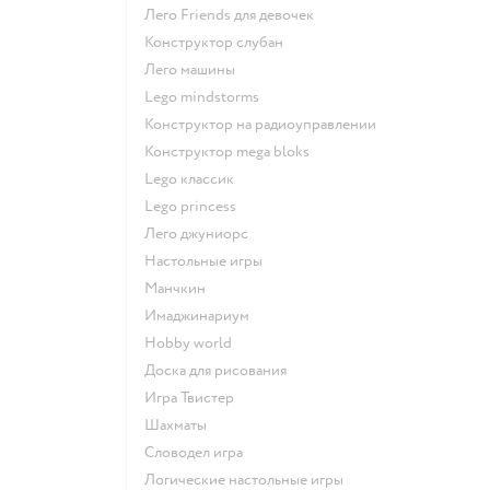
Лего Friends для девочек
Конструктор слубан
Лего машины
Lego mindstorms
Конструктор на радиоуправлении
Конструктор mega bloks
Lego классик
Lego princess
Лего джуниорс
Настольные игры
Манчкин
Имаджинариум
Hobby world
Доска для рисования
Игра Твистер
Шахматы
Словодел игра
Логические настольные игры