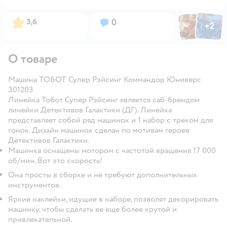
Фото пользов
Фото по
Рейтинг:
Вопросов:
3,6
0
+
2
Открыть
О товаре
Машина ТОБОТ Супер Рэйсинг Коммандор Юниверс
301203
Линейка Тобот Супер Рэйсинг является саб-брендом
линейки Детективов Галактики (ДГ). Линейка
представляет собой ряд машинок и 1 набор с треком для
гонок. Дизайн машинок сделан по мотивам героев
Детективов Галактики.
Машинка оснащены мотором с частотой вращения 17 000
об/мин. Вот это скорость!
Она просты в сборке и не требуют дополнительных
инструментов.
Яркие наклейки, идущие в наборе, позволят декорировать
машинку, чтобы сделать ее еще более крутой и
привлекательной.