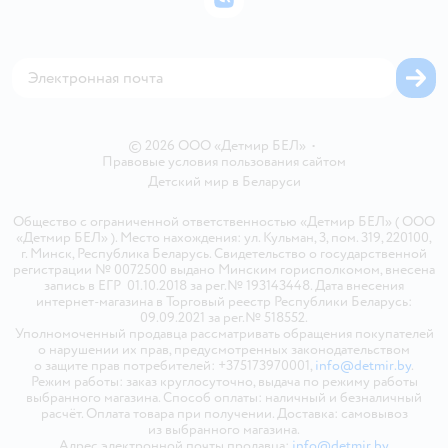
ВКонтакте
Блог
Обратная связь
Магазины сети
Карта сайта
© 2026 ООО «Детмир БЕЛ»
•
Правовые условия пользования сайтом
Детский мир в
Беларуси
Общество с ограниченной ответственностью «Детмир БЕЛ» ( ООО
«Детмир БЕЛ» ). Место нахождения: ул. Кульман, 3, пом. 319, 220100,
г. Минск, Республика Беларусь. Свидетельство о государственной
регистрации № 0072500 выдано Минским горисполкомом, внесена
запись в ЕГР 01.10.2018 за рег.№ 193143448. Дата внесения
интернет-магазина в Торговый реестр Республики Беларусь:
09.09.2021 за рег.№ 518552.
Уполномоченный продавца рассматривать обращения покупателей
о нарушении их прав, предусмотренных законодательством
о защите прав потребителей: +375173970001,
info@detmir.by
.
Режим работы: заказ круглосуточно, выдача по режиму работы
выбранного магазина. Способ оплаты: наличный и безналичный
расчёт. Оплата товара при получении. Доставка: самовывоз
из выбранного магазина.
Адрес электронной почты продавца:
info@detmir.by