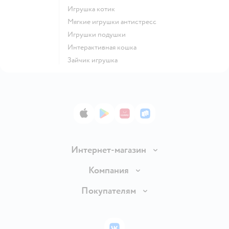
Игрушка котик
Мягкие игрушки антистресс
Игрушки подушки
Интерактивная кошка
Зайчик игрушка
App Store
Google Play
AppGallery
RuStore
Интернет-магазин
Доставка и оплата
Компания
Обмен и возврат товара
Вакансии
Покупателям
Правила продажи
Подарочные карты
Политика конфиденциальности
Бонусные карты
Политика использования файлов cookie