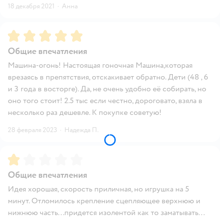
18 декабря 2021
·
Анна
Рейтинг:
5
Общие впечатления
Машина-огонь! Настоящая гоночная Машина,которая
врезаясь в препятствия, отскакивает обратно. Дети (48 , 6
и 3 года в восторге). Да, не очень удобно её собирать, но
оно того стоит! 2.5 тыс если честно, дороговато, взяла в
несколько раз дешевле. К покупке советую!
28 февраля 2023
·
Надежда П.
Рейтинг:
1
Общие впечатления
Идея хорошая, скорость приличная, но игрушка на 5
минут. Отломилось крепление сцепляющее верхнюю и
нижнюю часть...придется изолентой как то заматывать...